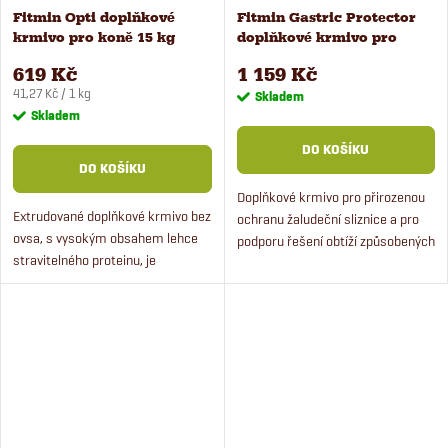
Fitmin Opti doplňkové
Fitmin Gastric Protector
krmivo pro koně 15 kg
doplňkové krmivo pro
koně 4 kg
619 Kč
1 159 Kč
Měrná
41,27 Kč / 1 kg
Skladem
cena:
Skladem
DO KOŠÍKU
DO KOŠÍKU
Doplňkové krmivo pro přirozenou
Extrudované doplňkové krmivo bez
ochranu žaludeční sliznice a pro
ovsa, s vysokým obsahem lehce
podporu řešení obtíží způsobených
stravitelného proteinu, je
gastroduodeální ulcerací.
stavebním kamenem pro
sestavení denní krmné dávky
každého koně bez ohledu na
kategorii...