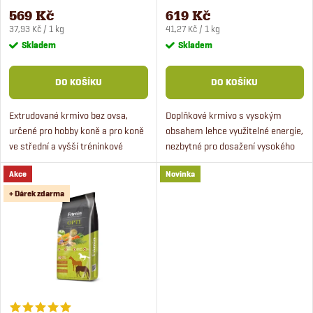
p
koně 15 kg
r
569 Kč
619 Kč
Měrná
Měrná
r
37,93 Kč / 1 kg
41,27 Kč / 1 kg
cena:
cena:
Skladem
Skladem
o
o
DO KOŠÍKU
DO KOŠÍKU
d
d
Extrudované krmivo bez ovsa,
Doplňkové krmivo s vysokým
u
určené pro hobby koně a pro koně
obsahem lehce využitelné energie,
u
ve střední a vyšší tréninkové
nezbytné pro dosažení vysokého
k
zátěži. Krmivo je vhodné i pro
výkonu koní v období tréninku
k
Akce
Novinka
seniory a koně v rekonvalescenci.
nebo jiné pracovní zátěže.
t
+ Dárek zdarma
t
ů
ů