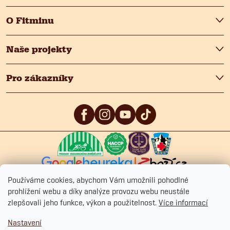
v
O Fitminu
ý
p
Naše projekty
i
Pro zákazníky
s
u
5
/5
4.9
/5
4.9
/5
Používáme cookies, abychom Vám umožnili pohodlné
prohlížení webu a díky analýze provozu webu neustále
zlepšovali jeho funkce, výkon a použitelnost.
Více informací
Copyright 2026
Fitmin.cz
. Všechna práva vyhrazena.
Upravit nastavení
Nastavení
cookies