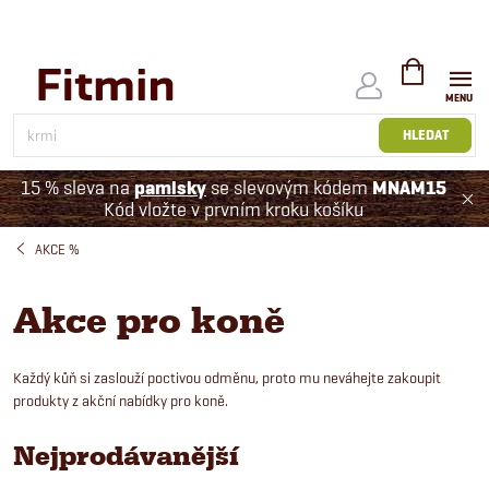
Přejít
na
obsah
NÁKUPNÍ
KOŠÍK
HLEDAT
15 % sleva na
pamlsky
se slevovým kódem
MNAM15
Kód vložte v prvním kroku košíku
AKCE %
Akce pro koně
Každý kůň si zaslouží poctivou odměnu, proto mu neváhejte zakoupit
produkty z akční nabídky pro koně.
Nejprodávanější