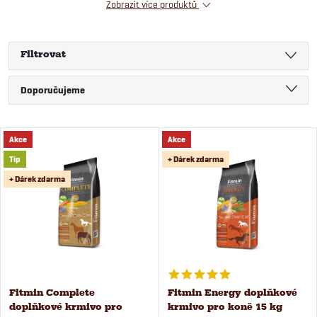
Zobrazit více produktů
Filtrovat
Ř
Doporučujeme
a
Nejlevnější
V
Akce
Akce
Nejdražší
z
Tip
+ Dárek zdarma
ý
Nejprodávanější
+ Dárek zdarma
e
Abecedně
p
n
i
í
s
Fitmin Complete
Fitmin Energy doplňkové
p
doplňkové krmivo pro
krmivo pro koně 15 kg