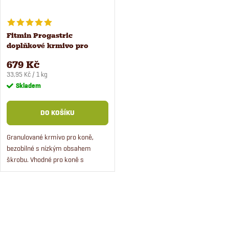
Fitmin Progastric
doplňkové krmivo pro
koně 20 kg
679 Kč
Měrná
33,95 Kč / 1 kg
cena:
Skladem
DO KOŠÍKU
Granulované krmivo pro koně,
bezobilné s nízkým obsahem
škrobu. Vhodné pro koně s
metabolickými poruchami a trpící
žaludečními vředy.
O
v