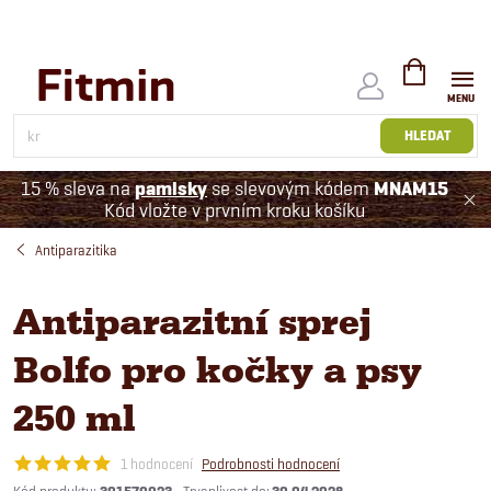
Přejít
na
obsah
NÁKUPNÍ
KOŠÍK
HLEDAT
15 % sleva na
pamlsky
se slevovým kódem
MNAM15
Kód vložte v prvním kroku košíku
Antiparazitika
Antiparazitní sprej
Bolfo pro kočky a psy
250 ml
1 hodnocení
Podrobnosti hodnocení
Kód produktu: