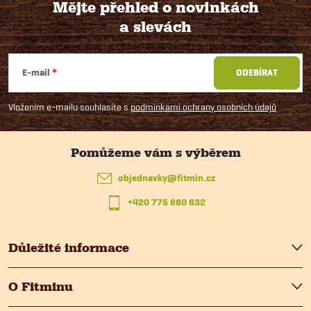
Mějte přehled o novinkách
a slevách
Z
á
E-mail
ODEBÍRAT
p
Vložením e-mailu souhlasíte s
podmínkami ochrany osobních údajů
a
t
objednavky
@
fitmin.cz
+420 775 880 632
í
Důležité informace
O Fitminu