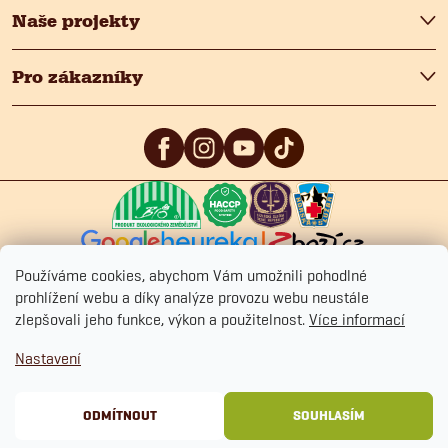
Naše projekty
Pro zákazníky
5
/5
4.9
/5
4.9
/5
Používáme cookies, abychom Vám umožnili pohodlné
prohlížení webu a díky analýze provozu webu neustále
zlepšovali jeho funkce, výkon a použitelnost.
Více informací
Copyright 2026
Fitmin.cz
. Všechna práva vyhrazena.
Upravit nastavení
Nastavení
cookies
Ochrana osobních údajů
Obchodní podmínky
Cookies
ODMÍTNOUT
SOUHLASÍM
Vytvořil Shoptet Premium
&
BlueGhost.cz