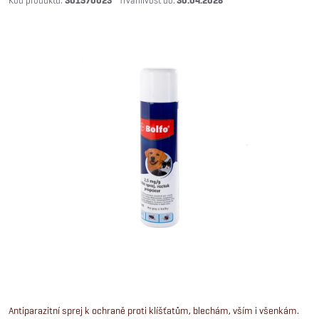
301570023
30.04.2028
Antiparazitní sprej k ochraně proti klíšťatům, blechám, vším i všenkám.