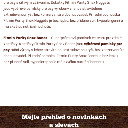
i
pro psy s citlivým zažíváním. Dukátky Fitmin Purity Snax Nuggets
jsou výběrové pamlsky pro psy vyrobeny s lehce stravitelnou
s
extrudovanou rýží, bez konzervantů a dochucovadel. Přírodní pochoutka
Fitmin Purity Snax Nuggets je bez lepku, bez přidané soli, hypoalergenní a
u
má skvělou nutriční hodnotu.
Fitmin Purity Snax Bones
– Superprémiový pamlsek ve tvaru praktické
kostičky. Kostičky Fitmin Purity Snax Bones jsou
výběrové pamlsky pro
psy
ruční výroby s lehce stravitelnou extrudovanou rýží, bez konzervantů a
dochucovadel. Přírodní pamslek Fitmin Purity Snax Bones je bez lepku,
bez přidané soli, hypoalergenní a má skvělou nutriční hodnotu.
Mějte přehled o novinkách
a slevách