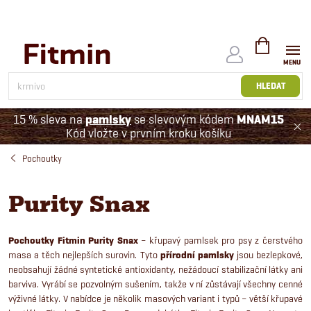
Přejít
na
obsah
NÁKUPNÍ
KOŠÍK
HLEDAT
15 % sleva na
pamlsky
se slevovým kódem
MNAM15
Kód vložte v prvním kroku košíku
Pochoutky
Purity Snax
Pochoutky Fitmin Purity Snax
– křupavý pamlsek pro psy z čerstvého
masa a těch nejlepších surovin.
Tyto
přírodní pamlsky
jsou bezlepkové,
neobsahují žádné syntetické antioxidanty, nežádoucí stabilizační látky ani
barviva. Vyrábí se pozvolným sušením, takže v ní zůstávají všechny cenné
výživné látky. V nabídce je několik masových variant i typů – větší křupavé