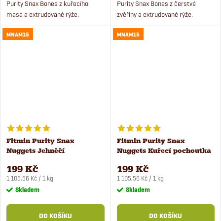
Purity Snax Bones z kuřecího
Purity Snax Bones z čerstvé
masa a extrudované rýže.
zvěřiny a extrudované rýže.
Superprémiový pamlsek pro psy s
Přírodní pamlsek pro psy z
MNAM15
MNAM15
čerstvým masem.
čerstvého masa ve tvaru kosti
zaujme i mlsné psy.
Fitmin Purity Snax
Fitmin Purity Snax
Nuggets Jehněčí
Nuggets Kuřecí pochoutka
pochoutka pro psy 180 g
pro psy 180 g
199 Kč
199 Kč
Měrná
Měrná
1 105,56 Kč / 1 kg
1 105,56 Kč / 1 kg
cena:
cena:
Skladem
Skladem
DO KOŠÍKU
DO KOŠÍKU