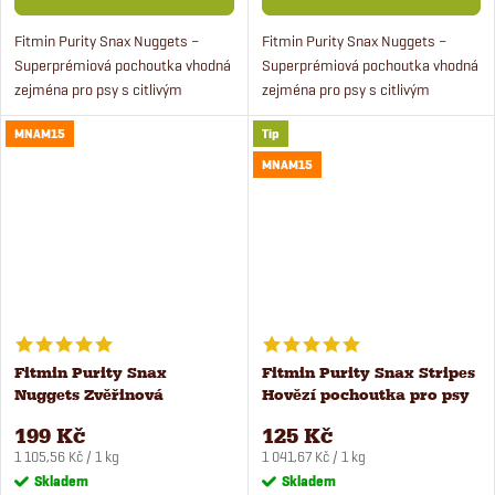
Fitmin Purity Snax Nuggets –
Fitmin Purity Snax Nuggets –
Superprémiová pochoutka vhodná
Superprémiová pochoutka vhodná
zejména pro psy s citlivým
zejména pro psy s citlivým
zažíváním. Obsahují lehce
zažíváním. Pamlsky obsahují lehce
MNAM15
Tip
stravitelnou extrudovanou rýží,
stravitelnou extrudovanou rýží,
jsou bez lepku, soli konzervantů...
jsou bez lepku, soli...
MNAM15
Fitmin Purity Snax
Fitmin Purity Snax Stripes
Nuggets Zvěřinová
Hovězí pochoutka pro psy
pochoutka pro psy 180 g
120 g
199 Kč
125 Kč
Měrná
Měrná
1 105,56 Kč / 1 kg
1 041,67 Kč / 1 kg
cena:
cena:
Skladem
Skladem