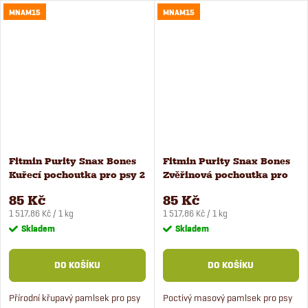
MNAM15
MNAM15
zkrácení dlouhé chvíle nebo za
psy superprémiové kvality s
odměnu.
čerstvým masem.
Fitmin Purity Snax Bones
Fitmin Purity Snax Bones
Kuřecí pochoutka pro psy 2
Zvěřinová pochoutka pro
ks
psy 2 ks
85 Kč
85 Kč
Měrná
Měrná
1 517,86 Kč / 1 kg
1 517,86 Kč / 1 kg
cena:
cena:
Skladem
Skladem
DO KOŠÍKU
DO KOŠÍKU
Přírodní křupavý pamlsek pro psy
Poctivý masový pamlsek pro psy