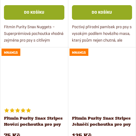
DO KOŠÍKU
DO KOŠÍKU
Fitmin Purity Snax Nuggets –
Poctivý přírodní pamlsek pro psy s
Superprémiová pochoutka vhodná
vysokým podílem hovězího masa,
zejména pro psy s citlivým
který psům nejen chutná, ale
zažíváním. Obsahují lehce
hlavně prospívá.
MNAM15
MNAM15
stravitelnou extrudovanou rýží,
jsou bez lepku, soli konzervantů...
Fitmin Purity Snax Stripes
Fitmin Purity Snax Stripes
Hovězí pochoutka pro psy
Jehněčí pochoutka pro psy
35 g
120 g
75 Kč
125 Kč