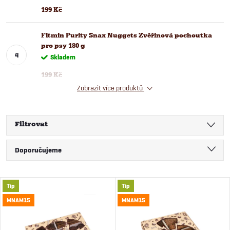
199 Kč
Fitmin Purity Snax Nuggets Zvěřinová pochoutka
pro psy 180 g
Skladem
199 Kč
Zobrazit více produktů
Filtrovat
Ř
Doporučujeme
a
Nejlevnější
V
Tip
Tip
Nejdražší
z
MNAM15
MNAM15
ý
Nejprodávanější
e