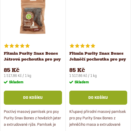
t
ů
ů
Fitmin Purity Snax Bones
Fitmin Purity Snax Bones
Játrová pochoutka pro psy
Jehněčí pochoutka pro psy
2 ks
2 ks
85 Kč
85 Kč
Měrná
Měrná
1 517,86 Kč / 1 kg
1 517,86 Kč / 1 kg
cena:
cena:
Skladem
Skladem
DO KOŠÍKU
DO KOŠÍKU
Poctivý masový pamlsek pro psy
Křupavý přírodní masový pamlsek
Purity Snax Bones z hovězích jater
pro psy Purity Snax Bones z
a extrudované rýže. Pamlsek je
jehněčího masa a extrudované
vhodný pro dospělé psy na
rýže. Hypoalergenní pamlsek pro