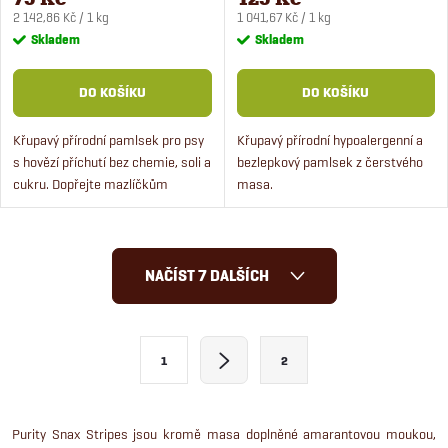
Měrná
Měrná
2 142,86 Kč / 1 kg
1 041,67 Kč / 1 kg
cena:
cena:
Skladem
Skladem
DO KOŠÍKU
DO KOŠÍKU
Křupavý přírodní pamlsek pro psy
Křupavý přírodní hypoalergenní a
s hovězí příchutí bez chemie, soli a
bezlepkový pamlsek z čerstvého
cukru. Dopřejte mazlíčkům
masa.
opravdu kvalitní pamlsek.
O
NAČÍST 7 DALŠÍCH
v
l
S
1
2
t
á
r
d
á
Purity Snax Stripes jsou kromě masa doplněné amarantovou moukou,