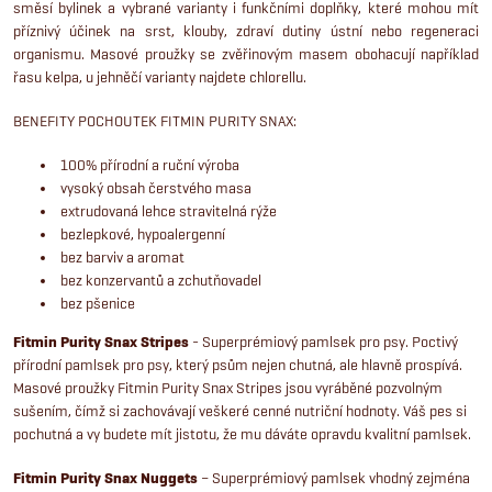
směsí bylinek a vybrané varianty i funkčními doplňky, které mohou mít
a
n
příznivý účinek na srst, klouby, zdraví dutiny ústní nebo regeneraci
k
c
organismu. Masové proužky se zvěřinovým masem obohacují například
o
řasu kelpa, u jehněčí varianty najdete chlorellu.
í
v
BENEFITY POCHOUTEK FITMIN PURITY SNAX:
á
p
n
100% přírodní a ruční výroba
r
vysoký obsah čerstvého masa
í
extrudovaná lehce stravitelná rýže
v
bezlepkové, hypoalergenní
bez barviv a aromat
k
bez konzervantů a zchutňovadel
bez pšenice
y
Fitmin Purity Snax Stripes
- Superprémiový pamlsek pro psy. Poctivý
v
přírodní pamlsek pro psy, který psům nejen chutná, ale hlavně prospívá.
Masové proužky Fitmin Purity Snax Stripes jsou vyráběné pozvolným
ý
sušením, čímž si zachovávají veškeré cenné nutriční hodnoty. Váš pes si
pochutná a vy budete mít jistotu, že mu dáváte opravdu kvalitní pamlsek.
p
Fitmin Purity Snax Nuggets
– Superprémiový pamlsek vhodný zejména