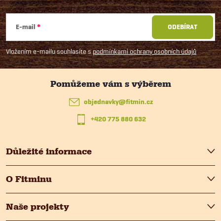
Z
á
E-mail
ODEBÍRAT
p
Vložením e-mailu souhlasíte s
podmínkami ochrany osobních údajů
a
t
objednavky
@
fitmin.cz
+420 775 880 632
í
Důležité informace
O Fitminu
Naše projekty