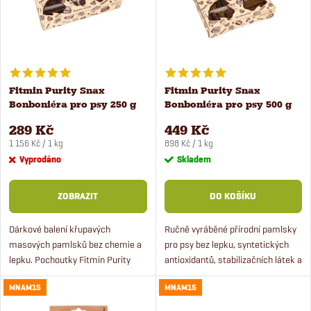
Abecedně
p
n
i
í
s
Fitmin Purity Snax
Fitmin Purity Snax
p
Bonboniéra pro psy 250 g
Bonboniéra pro psy 500 g
p
r
289 Kč
449 Kč
Měrná
Měrná
r
1 156 Kč / 1 kg
898 Kč / 1 kg
cena:
cena:
Vyprodáno
Skladem
o
o
ZOBRAZIT
DO KOŠÍKU
d
d
Dárkové balení křupavých
Ručně vyráběné přírodní pamlsky
u
masových pamlsků bez chemie a
pro psy bez lepku, syntetických
u
lepku. Pochoutky Fitmin Purity
antioxidantů, stabilizačních látek a
k
Snax ve stylové bonboniéře pro
barviv. Odměňte vašeho pejska
k
MNAM15
MNAM15
psy.
opravdu poctivým pamlskem!
t