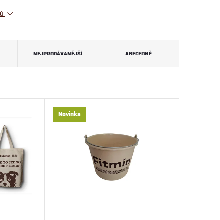
tů
NEJPRODÁVANĚJŠÍ
ABECEDNĚ
Novinka