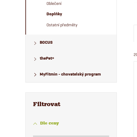
Oblečení
n
Doplňky
e
Ostatní předměty
l
BOCUS
2
thePet+
MyFitmin - chovatelský program
Dle ceny