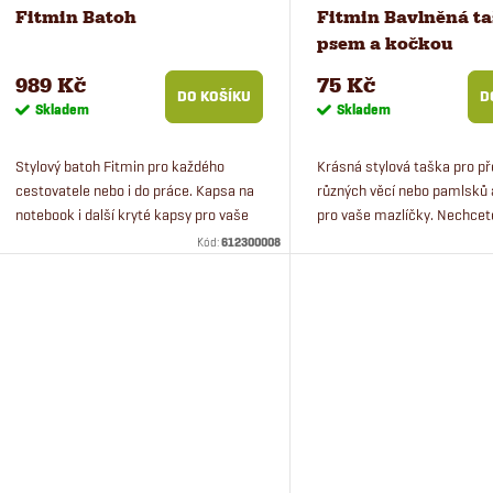
r
p
Fitmin Batoh
Fitmin Bavlněná ta
psem a kočkou
o
r
989 Kč
75 Kč
DO KOŠÍKU
D
d
Skladem
Skladem
o
u
Stylový batoh Fitmin pro každého
Krásná stylová taška pro p
d
cestovatele nebo i do práce. Kapsa na
různých věcí nebo pamlsků 
k
notebook i další kryté kapsy pro vaše
pro vaše mazlíčky. Nechcet
u
velké i malé cennosti.
plastovou nebo igelitovou t
Kód:
612300008
Pořiďte si designovou tašku
t
k
ů
t
ů