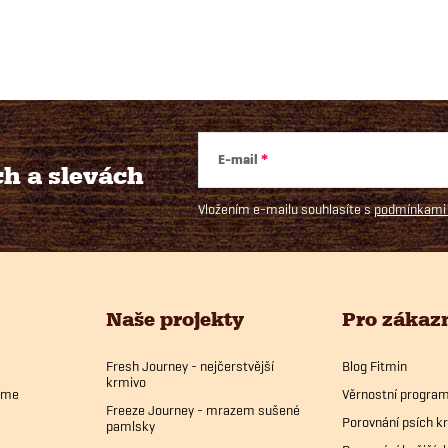
á
d
a
c
E-mail
ch
a slevách
Vložením e-mailu souhlasíte s
podmínkami 
p
r
Naše projekty
Pro zákaz
v
k
Fresh Journey - nejčerstvější
Blog Fitmin
krmivo
bíme
Věrnostní progra
y
Freeze Journey - mrazem sušené
Porovnání psích k
pamlsky
v