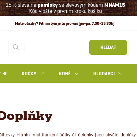
15 % sleva na
pamlsky
se slevovým kódem
MNAM15
Kód vložte v prvním kroku košíku
HLEDAT
 🥩
KOČKY
KONĚ
HLODAVCI
Doplňky
šiltovky Fitmin, multifunkční šátky či čelenky jsou skvělé doplňk