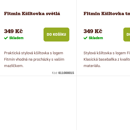
Fitmin Kšiltovka světlá
Fitmin Kšiltovka 
349 Kč
349 Kč
DO KOŠÍKU
D
Skladem
Skladem
Praktická stylová kšiltovka s logem
Stylová kšiltovka s logem F
Fitmin vhodná na procházky s vaším
Klasická baseballka z kvalit
mazlíčkem.
materiálu.
Kód:
611000015