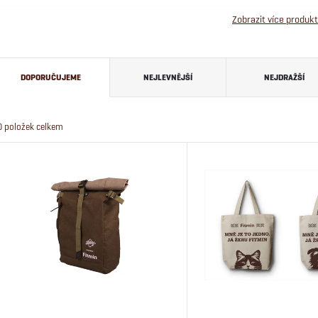
Zobrazit více produk
Ř
DOPORUČUJEME
NEJLEVNĚJŠÍ
NEJDRAŽŠÍ
a
0
položek celkem
z
V
e
ý
n
p
í
i
p
s