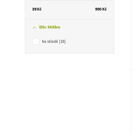
29
Kč
990
Kč
Dle štítku
Na skladě
18