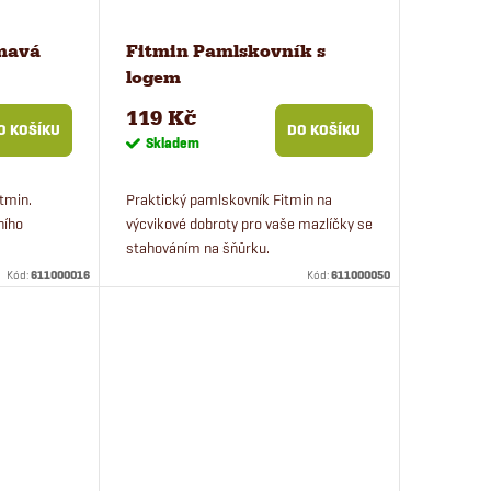
tmavá
Fitmin Pamlskovník s
logem
119 Kč
O KOŠÍKU
DO KOŠÍKU
Skladem
itmin.
Praktický pamlskovník Fitmin na
ního
výcvikové dobroty pro vaše mazlíčky se
stahováním na šňůrku.
Kód:
611000016
Kód:
611000050