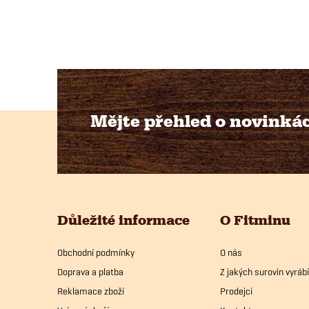
l
Mějte přehled o novinká
Z
í
á
p
Důležité informace
O Fitminu
a
Obchodní podmínky
O nás
t
Doprava a platba
Z jakých surovin vyrá
í
Reklamace zboží
Prodejci