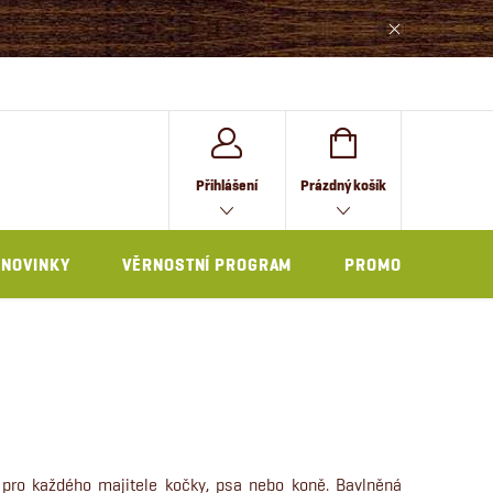
NÁKUPNÍ
Přihlášení
Prázdný košík
KOŠÍK
NOVINKY
VĚRNOSTNÍ PROGRAM
PROMO
y pro každého majitele kočky, psa nebo koně. Bavlněná