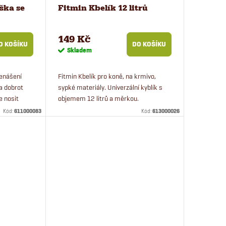
ška se
Fitmin Kbelík 12 litrů
149 Kč
O KOŠÍKU
DO KOŠÍKU
Skladem
řenášení
Fitmin Kbelík pro koně, na krmivo,
a dobrot
sypké materiály. Univerzální kyblík s
e nosit
objemem 12 litrů a měrkou.
ašku?
Kód:
611000083
Kód:
613000026
 Fitmin.