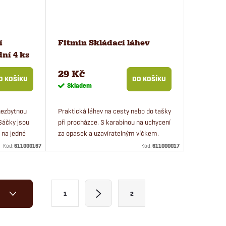
í
Fitmin Skládací láhev
ní 4 ks
29 Kč
O KOŠÍKU
DO KOŠÍKU
Skladem
nezbytnou
Praktická láhev na cesty nebo do tašky
Sáčky jsou
při procházce. S karabinou na uchycení
 na jedné
za opasek a uzavíratelným víčkem.
učujeme
Kód:
611000167
Kód:
611000017
n...
S
H
1
2
t
r