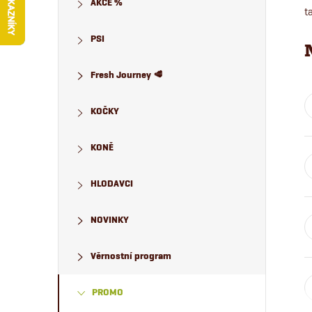
AKCE %
s
t
PSI
t
Fresh Journey 🥩
r
KOČKY
a
KONĚ
n
n
HLODAVCI
í
NOVINKY
p
Věrnostní program
a
PROMO