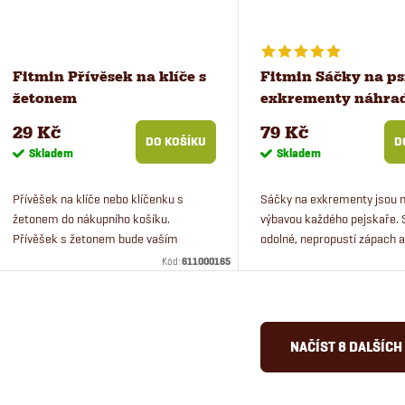
Fitmin Přívěsek na klíče s
Fitmin Sáčky na ps
žetonem
exkrementy náhrad
29 Kč
79 Kč
DO KOŠÍKU
D
Skladem
Skladem
Přívěšek na klíče nebo klíčenku s
Sáčky na exkrementy jsou 
žetonem do nákupního košíku.
výbavou každého pejskaře. 
Přívěšek s žetonem bude vaším
odolné, nepropustí zápach a
přítelem při každém nákupu.
roličce je 15 sáčků. Dopor
Kód:
611000165
nakombinovat s naším Fitmi
O
NAČÍST 8 DALŠÍC
v