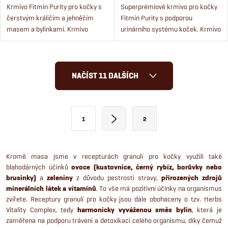
Krmivo Fitmin Purity pro kočky s
Superprémiové krmivo pro kočky
čerstvým králičím a jehněčím
Fitmin Purity s podporou
masem a bylinkami. Krmivo
urinárního systému koček. Krmivo
obsahuje více jak 50 % čerstvého
obsahuje více jak 50 % masa,
masa a je bez obilovin.
funkční bylinky a je bez obilné.
O
NAČÍST 11 DALŠÍCH
v
l
S
1
2
t
á
r
d
á
Kromě masa jsme v recepturách granulí pro kočky využili také
blahodárných účinků
ovoce (kustovnice, černý rybíz, borůvky nebo
a
n
brusinky)
a
zeleniny
z důvodu pestrosti stravy,
přirozených zdrojů
k
c
minerálních látek a vitamínů
. To vše má pozitivní účinky na organismus
o
zvířete. Receptury granulí pro kočky jsou dále obohaceny o tzv. Herbs
í
Vitality Complex, tedy
harmonicky vyváženou směs bylin
, která je
v
zaměřena na podporu trávení a detoxikaci celého organismu, díky čemuž
á