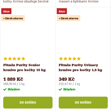
kočky. Krmivo obsahuje čerstvé
masem a bylinkami. Krmivo
drůbeží maso a je bezobilné.
obsahuje více jak 50 % čerstvého
Akce
Akce
masa a je bez obilovin.
+ Dárek zdarma
+ Dárek zdarma
Fitmin Purity Senior
Fitmin Purity Urinary
krmivo pro kočky 10 kg
krmivo pro kočky 1,5 kg
1 889 Kč
349 Kč
Měrná
Měrná
188,90 Kč / 1 kg
232,67 Kč / 1 kg
cena:
cena:
Skladem
Skladem
DO KOŠÍKU
DO KOŠÍKU