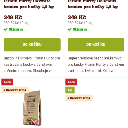
Fitmin Purity Castrate
Fitmin Purity Delicious
p
krmivo pro kočky 1,5 kg
krmivo pro kočky 1,5 kg
p
r
349 Kč
349 Kč
Měrná
Měrná
r
232,67 Kč / 1 kg
232,67 Kč / 1 kg
cena:
cena:
Skladem
Skladem
o
o
DO KOŠÍKU
DO KOŠÍKU
d
d
Bezobilné krmivo Fitmin Purity pro
Superprémiové bezobilné krmivo
u
kastrované kočky s čerstvým
pro kočky Fitmin Purity s čerstvou
u
kuřecím masem. Obsahuje více
zveřinou a bylinkami. Krmivo
k
jak 50 % masa a zdraví prospěšné
obsahuje více jak 50 % masa a
k
Akce
Akce
bylinky.
zdraví prospěšné suroviny.
t
+ Dárek zdarma
Tip
t
+ Dárek zdarma
ů
ů