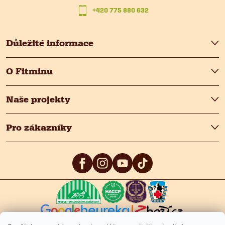
+420 775 880 632
í
Důležité informace
O Fitminu
Naše projekty
Pro zákazníky
5
/5
4.9
/5
4.9
/5