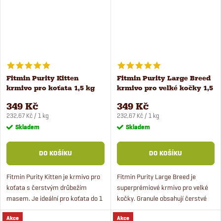
Fitmin Purity Kitten
Fitmin Purity Large Breed
krmivo pro koťata 1,5 kg
krmivo pro velké kočky 1,5
kg
349 Kč
349 Kč
Měrná
Měrná
232,67 Kč / 1 kg
232,67 Kč / 1 kg
cena:
cena:
Skladem
Skladem
DO KOŠÍKU
DO KOŠÍKU
Fitmin Purity Kitten je krmivo pro
Fitmin Purity Large Breed je
koťata s čerstvým drůbežím
superprémiové krmivo pro velké
masem. Je ideální pro koťata do 1
kočky. Granule obsahují čerstvé
roku věku. Superprémiové krmivo
drůbeží maso a jsou bezobilné.
Akce
Akce
pokryje kompletní nároky na