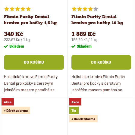
Fitmin Purity Dental
Fitmin Purity Dental
krmivo pro kočky 1,5 kg
krmivo pro kočky 10 kg
349 Kč
1 889 Kč
Měrná
Měrná
232,67 Kč / 1 kg
188,90 Kč / 1 kg
cena:
cena:
Skladem
Skladem
DO KOŠÍKU
DO KOŠÍKU
Holistické krmivo Fitmin Purity
Holistické krmivo Fitmin Purity
Dental pro kočky s čerstvým
Dental pro kočky s čerstvým
jehněčím masem pomáhá se
jehněčím masem pomáhá se
zdravím dutiny ústní.
zdravím dutiny ústní.
Akce
Akce
+ Dárek zdarma
Tip
+ Dárek zdarma