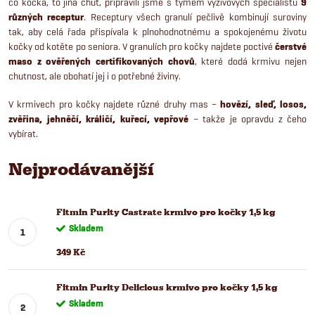
co kočka, to jiná chuť, připravili jsme s týmem výživových specialistů
9
různých receptur
. Receptury všech granulí pečlivě kombinují suroviny
tak, aby celá řada přispívala k plnohodnotnému a spokojenému životu
kočky od kotěte po seniora. V granulích pro kočky najdete poctivé
čerstvé
maso z ověřených certifikovaných chovů
, které dodá krmivu nejen
chutnost, ale obohatí jej i o potřebné živiny.
V krmivech pro kočky najdete různé druhy mas –
hovězí, sleď, losos,
zvěřina, jehněčí, králičí, kuřecí, vepřové
– takže je opravdu z čeho
vybírat.
Nejprodávanější
Fitmin Purity Castrate krmivo pro kočky 1,5 kg
Skladem
349 Kč
Fitmin Purity Delicious krmivo pro kočky 1,5 kg
Skladem