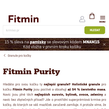
Přejít
na
obsah
NÁKUPNÍ
KOŠÍK
HLEDAT
15 % sleva na
pamlsky
se slevovým kódem
MNAM15
Kód vložte v prvním kroku košíku
Granule pro kočky
Fitmin Purity
Hledáte pro svou kočku ty
nejlepší granule? Holistické granule
pro
kočku
Fitmin Purity
jsou poctivé a obsahují
až 54 %
čerstvého masa.
Navíc jsou plné těch
nejlepších surovin, bylinek, ovoce, zeleniny
a
navíc bez zbytečných přísad?
Jde o prvotřídní superprémiová krmiva pro
kočky, do kterých se váš mazlíček zaručeně zamiluje. A protože víme, že