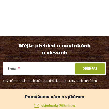
Mějte přehled o novinkách
a slevách
Z
á
E-mail
ODEBÍRAT
p
Vložením e-mailu souhlasíte s
podmínkami ochrany osobních údajů
a
t
objednavky
@
fitmin.cz