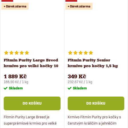
stravu u koťat a...
+ Dárek zdarma
+ Dárek zdarma
Fitmin Purity Large Breed
Fitmin Purity Senior
krmivo pro velké kočky 10
krmivo pro kočky 1,5 kg
kg
1 889 Kč
349 Kč
Měrná
Měrná
188,90 Kč / 1 kg
232,67 Kč / 1 kg
cena:
cena:
Skladem
Skladem
DO KOŠÍKU
DO KOŠÍKU
Fitmin Purity Large Breed je
Krmivo Fitmin Purity pro kočky s
superprémiové krmivo pro velké
čerstvým králičím a jehněčím