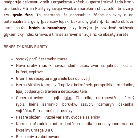
p
podporuje celkovou vitalitu organismu koček. Superprémiová řada krmiv
n
pro kočky Fitmin Purity vyhovuje vysokým nárokům chovatelů i tím, že je
r
tzv.
grain free.
To znamená, že neobsahuje žádné obiloviny a ani
í
potenciální alergeny (pšeničný lepek, kukuřičný gluten). Namísto obilovin
v
jsme použili
hrách a brambory
, díky kterým je pozitivně snižován
glykemický index krmiva, a tím se zároveň snižuje riziko obezity zvířete.
k
BENEFITY KRMIV PURITY:
y
Vysoký podíl čerstvého masa
v
Nové druhy mas – hovězí, sleď, losos, zvěřina, jehněčí, králičí,
kuřecí, vepřové
ý
Grain free receptura (granule bez obilovin)
Herbs Vitality Komplex (kopřiva, heřmánek, pampeliška, meduňka,
p
lípa) podporující trávení a detoxikaci těla
Superpotraviny -
goji,
juka
, Chlorella, ostropestřec, černý
i
rybíz,
lněné semínko, borůvky, zázvor, rozmarýn,
čekanka,
vojtěška, Perna mušle, brusinky
s
Pestré složení – různé varianty ovoce a zeleniny
u
Komplex přírodních antioxidantů, prebiotika a nenasycené mastné
kyseliny Omega 3 a 6
Bez barviv a zchutňovadel