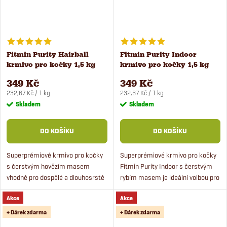
Fitmin Purity Hairball
Fitmin Purity Indoor
krmivo pro kočky 1,5 kg
krmivo pro kočky 1,5 kg
349 Kč
349 Kč
Měrná
Měrná
232,67 Kč / 1 kg
232,67 Kč / 1 kg
cena:
cena:
Skladem
Skladem
DO KOŠÍKU
DO KOŠÍKU
Superprémiové krmivo pro kočky
Superprémiové krmivo pro kočky
s čerstvým hovězím masem
Fitmin Purity Indoor s čerstvým
vhodné pro dospělé a dlouhosrsté
rybím masem je ideální volbou pro
kočky. Krmivo obsahuje podporu
domácí kočky. Krmivo má nižší
Akce
Akce
trávení pro lepší průchodnost
podíl tuků, aby vaše kočka byla ve
chlupových chomáčků.
skvělé kondici.
+ Dárek zdarma
+ Dárek zdarma