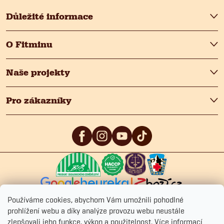
y
Důležité informace
v
O Fitminu
ý
p
Naše projekty
i
Pro zákazníky
s
u
5
/5
4.9
/5
4.9
/5
Používáme cookies, abychom Vám umožnili pohodlné
prohlížení webu a díky analýze provozu webu neustále
zlepšovali jeho funkce, výkon a použitelnost.
Více informací