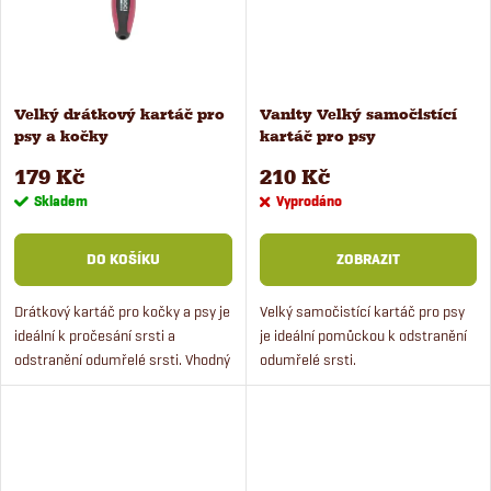
ů
Velký drátkový kartáč pro
Vanity Velký samočistící
psy a kočky
kartáč pro psy
179 Kč
210 Kč
Skladem
Vyprodáno
DO KOŠÍKU
ZOBRAZIT
Drátkový kartáč pro kočky a psy je
Velký samočistící kartáč pro psy
ideální k pročesání srsti a
je ideální pomůckou k odstranění
odstranění odumřelé srsti. Vhodný
odumřelé srsti.
pro malá i velká plemena psů a
pro kočky.