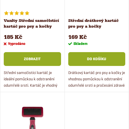
i
í
s
Vanity Střední samočistící
Střední drátkový kartáč
p
kartáč pro psy a kočky
pro psy a kočky
p
r
185 Kč
169 Kč
r
Vyprodáno
Skladem
o
o
ZOBRAZIT
DO KOŠÍKU
d
d
Střední samočistící kartáč je
Drátkový kartáč pro psy a kočky je
ideální pomůckou k odstranění
vhodnou pomůckou k odstranění
u
odumřelé srsti. Kartáč je vhodný
odumřelé srsti a pročesání zdravé
u
pro psy i kočky.
srsti. Vhodné pro kočky a malé i
k
velké psy, pro dlouhosrsté psy i
k
pejsky se...
t
t
ů