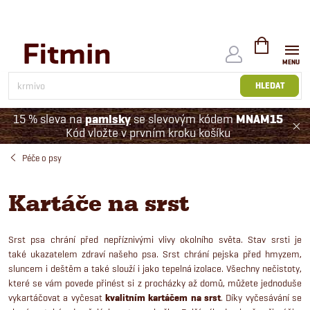
Přejít
na
obsah
NÁKUPNÍ
KOŠÍK
HLEDAT
15 % sleva na
pamlsky
se slevovým kódem
MNAM15
Kód vložte v prvním kroku košíku
Péče o psy
Kartáče na srst
Srst psa chrání před nepříznivými vlivy okolního světa. Stav srsti je
také ukazatelem zdraví našeho psa. Srst chrání pejska před hmyzem,
sluncem i deštěm a také slouží i jako tepelná izolace. Všechny nečistoty,
které se vám povede přinést si z procházky až domů, můžete jednoduše
vykartáčovat a vyčesat
kvalitním kartáčem na srst
. Díky vyčesávání se