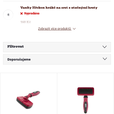
Vanity Hřeben hrábě na srst s otočnými hroty
Vyprodáno
160 Kč
Zobrazit více produktů
Filtrovat
Ř
Doporučujeme
a
Nejlevnější
V
Nejdražší
z
ý
Nejprodávanější
e
Abecedně
p
n