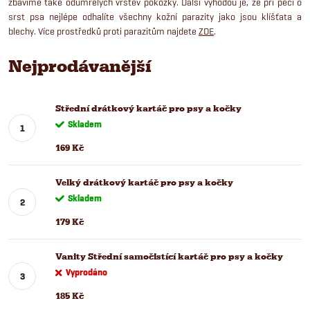
zbavíme také odumřelých vrstev pokožky. Další výhodou je, že při péči o
srst psa nejlépe odhalíte všechny kožní parazity jako jsou klíšťata a
blechy. Více prostředků proti parazitům najdete
ZDE
.
Nejprodávanější
Střední drátkový kartáč pro psy a kočky
Skladem
169 Kč
Velký drátkový kartáč pro psy a kočky
Skladem
179 Kč
Vanity Střední samočistící kartáč pro psy a kočky
Vyprodáno
185 Kč