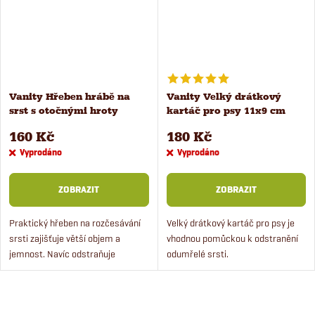
Vanity Hřeben hrábě na
Vanity Velký drátkový
srst s otočnými hroty
kartáč pro psy 11x9 cm
160 Kč
180 Kč
Vyprodáno
Vyprodáno
ZOBRAZIT
ZOBRAZIT
Praktický hřeben na rozčesávání
Velký drátkový kartáč pro psy je
srsti zajišťuje větší objem a
vhodnou pomůckou k odstranění
jemnost. Navíc odstraňuje
odumřelé srsti.
odumřelou srst.
O