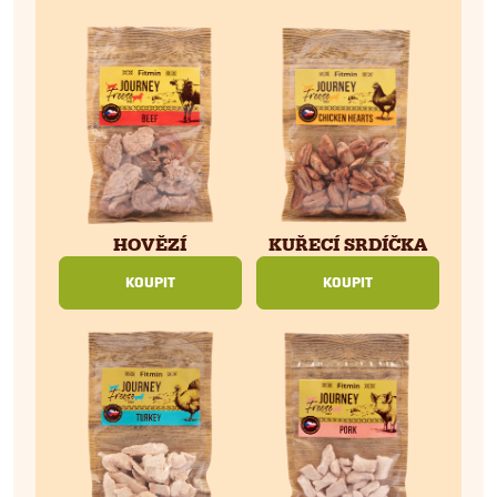
KUŘECÍ SRDÍČKA
HOVĚZÍ
KOUPIT
KOUPIT