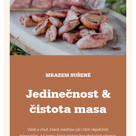
MRAZEM SUŠENÉ
Jedinečnost &
čistota masa
Vůně a chuť, které zvednou uši i těm největším
mlsounům. A k tomu čisté složení bez zbytečné chemie.