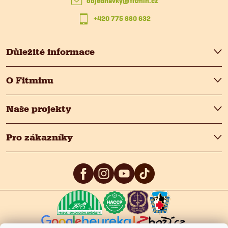
objednavky
@
fitmin.cz
í
+420 775 880 632
Důležité informace
O Fitminu
Naše projekty
Pro zákazníky