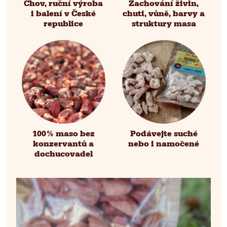
Chov, ruční výroba
Zachování živin,
i balení v České
chuti, vůně, barvy a
republice
struktury masa
100% maso bez
Podávejte suché
konzervantů a
nebo i namočené
dochucovadel