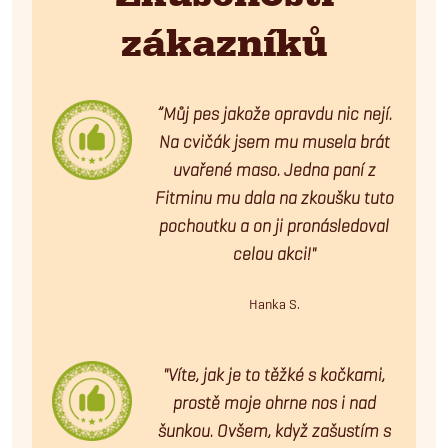
zákazníků
”Můj pes jakože opravdu nic nejí.
Na cvičák jsem mu musela brát
uvařené maso. Jedna paní z
Fitminu mu dala na zkoušku tuto
pochoutku a on ji pronásledoval
celou akci!"
Hanka S.
"Víte, jak je to těžké s kočkami,
prostě moje ohrne nos i nad
šunkou. Ovšem, když zašustím s