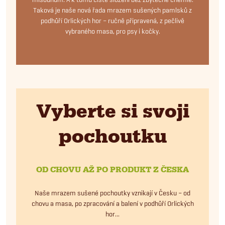
Taková je naše nová řada mrazem sušených pamlsků z
podhůří Orlických hor – ručně připravená, z pečlivě
vybraného masa, pro psy i kočky
.
Vyberte si svoji
pochoutku
OD CHOVU AŽ PO PRODUKT Z ČESKA
Naše mrazem sušené pochoutky vznikají v Česku – od
chovu a masa, po zpracování a balení v podhůří Orlických
hor...