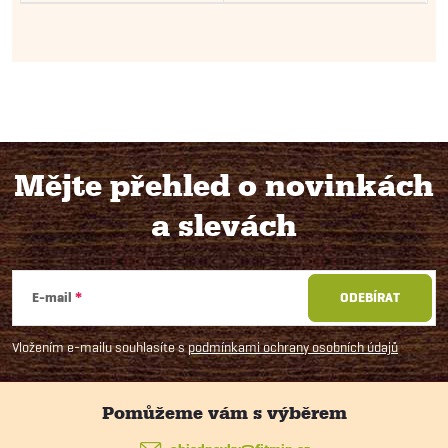
Mějte přehled o novinkách
Z
a slevách
á
E-mail
ODEBÍRAT
p
Vložením e-mailu souhlasíte s
podmínkami ochrany osobních údajů
a
t