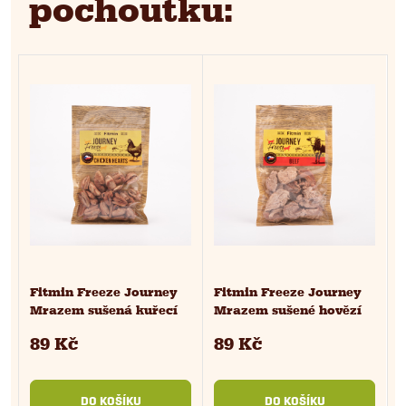
pochoutku:
Fitmin Freeze Journey
Fitmin Freeze Journey
Mrazem sušená kuřecí
Mrazem sušené hovězí
srdíčka pro psy a kočky
pro psy a kočky 25 g
89 Kč
89 Kč
25 g
DO KOŠÍKU
DO KOŠÍKU