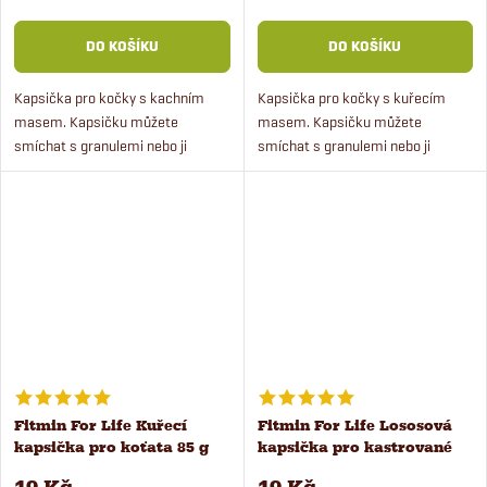
DO KOŠÍKU
DO KOŠÍKU
Kapsička pro kočky s kachním
Kapsička pro kočky s kuřecím
masem. Kapsičku můžete
masem. Kapsičku můžete
smíchat s granulemi nebo ji
smíchat s granulemi nebo ji
podávat samotnou jako doplněk
podávat samotnou jako doplněk
ke granulím. Kapsičky pro kočky
ke granulím. Kapsičky pro kočky
obsahují až 80 % masa ve...
obsahují až 80 % masa ve...
Fitmin For Life Kuřecí
Fitmin For Life Lososová
kapsička pro koťata 85 g
kapsička pro kastrované
kočky 85 g
19 Kč
19 Kč