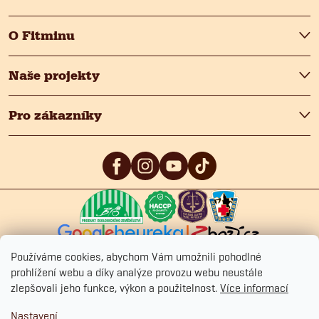
i
s
O Fitminu
u
Naše projekty
Pro zákazníky
5
/5
4.9
/5
4.9
/5
Používáme cookies, abychom Vám umožnili pohodlné
prohlížení webu a díky analýze provozu webu neustále
zlepšovali jeho funkce, výkon a použitelnost.
Více informací
Copyright 2026
Fitmin.cz
. Všechna práva vyhrazena.
Upravit nastavení
Nastavení
cookies