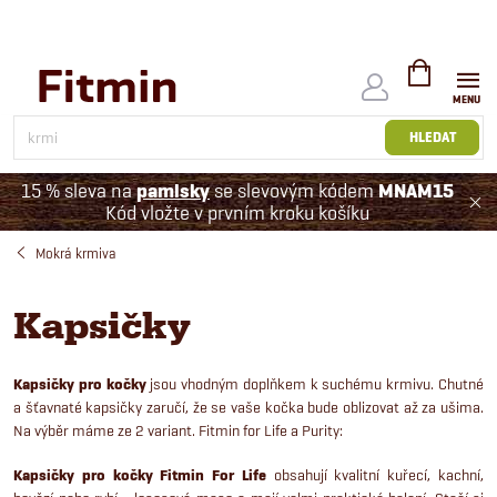
Přejít
na
obsah
NÁKUPNÍ
KOŠÍK
HLEDAT
15 % sleva na
pamlsky
se slevovým kódem
MNAM15
Kód vložte v prvním kroku košíku
Mokrá krmiva
Kapsičky
Kapsičky pro kočky
jsou vhodným doplňkem k suchému krmivu. Chutné
a šťavnaté kapsičky zaručí, že se vaše kočka bude oblizovat až za ušima.
Na výběr máme ze 2 variant. Fitmin for Life a Purity:
Kapsičky pro kočky Fitmin For Life
obsahují kvalitní kuřecí, kachní,