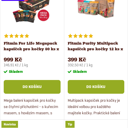
e
Abecedně
p
n
i
í
s
Fitmin For Life Megapack
Fitmin Purity Multipack
p
kapsiček pro kočky 80 ks x
kapsiček pro kočky 12 ks x
p
85 g
100 g
r
999 Kč
399 Kč
Měrná
Měrná
r
146,91 Kč / 1 kg
332,50 Kč / 1 kg
cena:
cena:
Skladem
Skladem
o
o
DO KOŠÍKU
DO KOŠÍKU
d
d
Mega balení kapsiček pro kočky
Multipack kapsiček pro kočky je
u
se čtyřmi příchutěmi - s kuřecím
ideální volbou pro každého
u
masem, s hovězím masem, s
majitele kočky. Praktické balení
k
lososem a s kachním masem.
kapsiček s 5% zvýhodněním při
k
Novinka
Tip
Výhodné balení plné šťavnatých
koupi 12 kusů ve třech příchutích