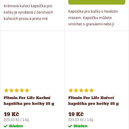
Krémová kuřecí kapsička pro
Kapsička pro kočky s hovězím
kočky je vyrobená z čerstvých
masem. Kapsičku můžete
kuřecích prsou a proto má
smíchat s granulemi nebo ji
neodolatelnou chuť. Ideální jako
podávat samotnou jako doplněk
odměna po náročném dni, při
ke granulím. Kapsičky pro kočky
cestování nebo i jako chutná...
obsahují až 80 % masa ve
filetkách...
Fitmin For Life Kachní
Fitmin For Life Kuřecí
kapsička pro kočky 85 g
kapsička pro kočky 85 g
19 Kč
19 Kč
Měrná
Měrná
223,53 Kč / 1 kg
223,53 Kč / 1 kg
cena:
cena:
Skladem
Skladem