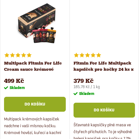
t
masových kapsiček.
zaujme nejen kočku,...
t
ů
ů
Multipack Fitmin For Life
Fitmin For Life Multipack
Cream sauce krémové
kapsiček pro kočky 24 ks x
kapsičky pro kočky 24 ks x
85 g
499 Kč
379 Kč
100 g
Měrná
185,78 Kč / 1 kg
Skladem
cena:
Skladem
DO KOŠÍKU
DO KOŠÍKU
Multipack krémových kapsiček
Šťavnaté kapsičky plné masa ve
nadchne i vaši mlsnou kočku.
čtyřech příchutích. To je výhodné
Krémové hovězí, kuřecí a kachní
balení kapsiček pro kočky s 17%