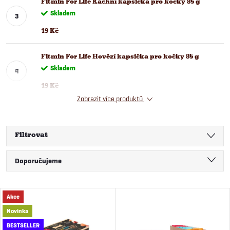
Fitmin For Life Kachní kapsička pro kočky 85 g
Skladem
19 Kč
Fitmin For Life Hovězí kapsička pro kočky 85 g
Skladem
19 Kč
Zobrazit více produktů
Filtrovat
Ř
Doporučujeme
a
Nejlevnější
V
Akce
Nejdražší
z
Novinka
ý
Nejprodávanější
BESTSELLER