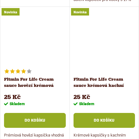
kapsičky jsou ideální na ochucení
zvýhodněním při koupi multipacku
každodenního krmení.
Novinka
Novinka
- boxu 24 kusů x 85 g.
Fitmin For Life Cream
Fitmin For Life Cream
sauce hovězí krémová
sauce krémová kachní
kapsička pro kočky 100 g
kapsička pro kočky 100 g
25 Kč
25 Kč
Skladem
Skladem
DO KOŠÍKU
DO KOŠÍKU
Prémiová hovězí kapsička vhodná
Krémové kapsičky s kachním