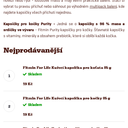
hovězí nebo rybí - lososové maso a mají velmi praktické balení. Stačí si
vybrat tu pravou příchuť nebo sáhnout po výhodném
multipack balení
, kde
najdete kapsičky všech příchutí najednou.
Kapsičky pro kočky Purity -
Jedná se o
kapsičky s 96 % masa a
srdíčky ve vývaru
- Fitmin Purity kapsičky pro kočky. Šťavnaté kapsičky
s vitamíny, minerály a obsahem prebiotik, které si oblíbí každá kočka.
Nejprodávanější
Fitmin For Life Kuřecí kapsička pro koťata 85 g
Skladem
19 Kč
Fitmin For Life Kuřecí kapsička pro kočky 85 g
Skladem
19 Kč