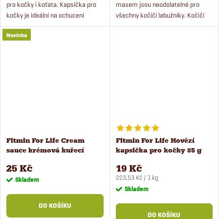
pro kočky i koťata. Kapsička pro
masem jsou neodolatelné pro
kočky je ideální na ochucení
všechny kočičí labužníky. Kočičí
každodenního jídla nebo i jako
krémová kapsička je ideální jako
Novinka
zpestření mezi jídly.
zpestření jídelníčku nebo chutná
svačinka.
Fitmin For Life Cream
Fitmin For Life Hovězí
sauce krémová kuřecí
kapsička pro kočky 85 g
kapsička pro kočky 100 g
25 Kč
19 Kč
Měrná
223,53 Kč / 1 kg
Skladem
cena:
Skladem
DO KOŠÍKU
DO KOŠÍKU