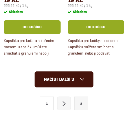
Měrná
Měrná
223,53 Kč / 1 kg
223,53 Kč / 1 kg
cena:
cena:
Skladem
Skladem
DO KOŠÍKU
DO KOŠÍKU
Kapsička pro koťata s kuřecím
Kapsička pro kočky s lososem.
masem. Kapsičku můžete
Kapsičku můžete smíchat s
smíchat s granulemi nebo ji
granulemi nebo ji podávat
podávat samotnou jako doplněk
samotnou jako doplněk ke
ke granulím. Kapsičky pro kočky
granulím. Kapsičky pro kočky
obsahují až 82 % masa ve...
obsahují až 71 % masa ve
O
filetkách a...
NAČÍST DALŠÍ 3
v
l
S
1
2
t
á
r
d
á