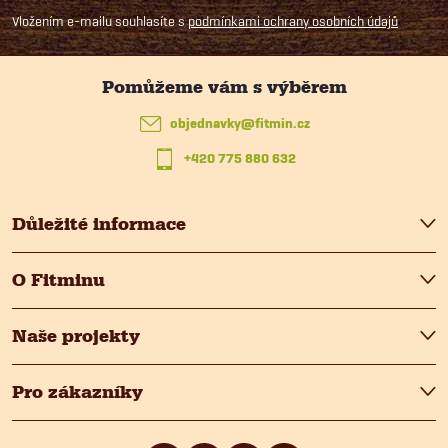
p
Vložením e-mailu souhlasíte s
podmínkami ochrany osobních údajů
a
t
objednavky
@
fitmin.cz
+420 775 880 632
í
Důležité informace
O Fitminu
Naše projekty
Pro zákazníky