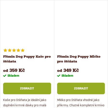
čerstvé jehněčí maso s lososem a
střední i velké psy. Krmivo je s rýží
rýži. Krmivo pro štěňata je...
a lososem a...
Fitmin Dog Puppy Kaše pro
Fitmin Dog Puppy Mléko
štěňata
pro štěňata
359 Kč
349 Kč
od
od
Skladem
Skladem
ZOBRAZIT
ZOBRAZIT
Kaše pro štěňata je ideální jako
Mléko pro štěňata vhodné jako
doplnění krmné dávky pro malá
příkrmy. Chutné kompletní krmivo