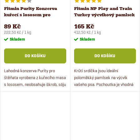
Fitmin Purity Konzerva
Fitmin NP Play and Train
kuřecí s lososem pro
Turkey výcvikový pamlsek
štěňata 400 g
400 g
89 Kč
165 Kč
Měrná
Měrná
222,50 Kč / 1 kg
412,50 Kč / 1 kg
cena:
cena:
Skladem
Skladem
DO KOŠÍKU
DO KOŠÍKU
Lahodná konzerva Purity pro
Krůtí srdíčka jsou ideální
štěňata vyrobena z kuřecího masa
poloměkký pamlsek na výcvik
s lososem, neobsahuje škrob, sóju
vašeho psa. Pochoutka je vhodná
ani lepek. Dopřejte svému psímu
pro štěňata od 4 měsíců věku i pro
mazlíčkovi opravdu kvalitní
dospělé psy. Pamlsky pro psy
lahodnou konzervu.
obsahují čerstvé krůtí...