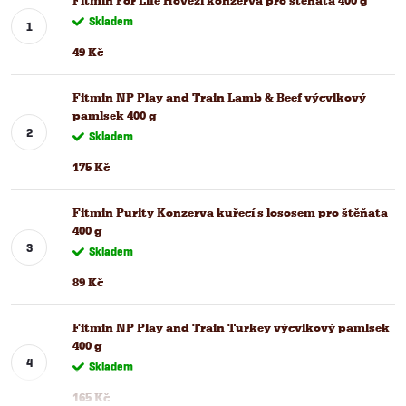
Fitmin For Life Hovězí konzerva pro štěňata 400 g
Skladem
49 Kč
Fitmin NP Play and Train Lamb & Beef výcvikový
pamlsek 400 g
Skladem
175 Kč
Fitmin Purity Konzerva kuřecí s lososem pro štěňata
400 g
Skladem
89 Kč
Fitmin NP Play and Train Turkey výcvikový pamlsek
400 g
Skladem
165 Kč