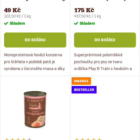
p
pamlsek 400 g
r
49 Kč
175 Kč
Měrná
Měrná
r
122,50 Kč / 1 kg
437,50 Kč / 1 kg
cena:
cena:
Skladem
Skladem
o
o
DO KOŠÍKU
DO KOŠÍKU
d
d
Monoproteinová hovězí konzerva
Superprémiové poloměkké
u
pro štěňata v podobě paté je
pochoutky pro psy ve tvaru
u
vyrobena z čerstvého masa a díky
srdíčka Play & Train s hovězím a
k
tomu si zachovává jedinečnou
jehněčím masem. Pamlsky jsou
k
MNAM15
chuť.
vhodné i pro štěňata od 4 měsíců
t
věku. Skvěle padnou do...
BESTSELLER
t
ů
ů