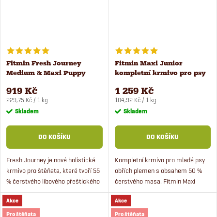
Fitmin Fresh Journey
Fitmin Maxi Junior
Medium & Maxi Puppy
kompletní krmivo pro psy
krmivo pro štěňata 4 kg
12 kg
919 Kč
1 259 Kč
Měrná
Měrná
229,75 Kč / 1 kg
104,92 Kč / 1 kg
cena:
cena:
Skladem
Skladem
DO KOŠÍKU
DO KOŠÍKU
Fresh Journey je nové holistické
Kompletní krmivo pro mladé psy
krmivo pro štěňata, které tvoří 55
obřích plemen s obsahem 50 %
% čerstvého libového přeštického
čerstvého masa. Fitmin Maxi
vepřového masa.
Junior je určeno pro štěňata
Akce
Akce
velkých a obřích plemen od 5 do
18 měsíců věků.
Pro štěňata
Pro štěňata