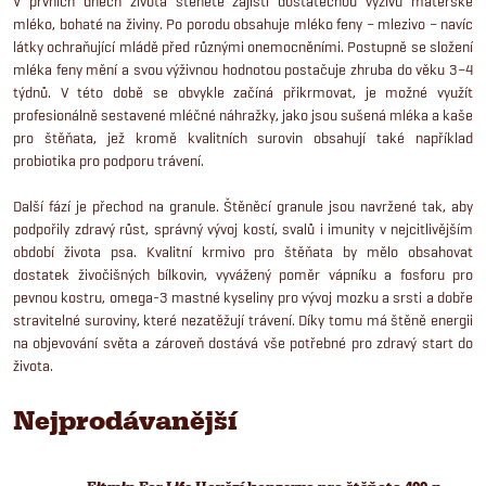
V prvních dnech života štěněte zajistí dostatečnou výživu mateřské
mléko, bohaté na živiny. Po porodu obsahuje mléko feny – mlezivo – navíc
látky ochraňující mládě před různými onemocněními. Postupně se složení
mléka feny mění a svou výživnou hodnotou postačuje zhruba do věku 3–4
týdnů. V této době se obvykle začíná přikrmovat, je možné využít
profesionálně sestavené mléčné náhražky, jako jsou sušená mléka a kaše
pro štěňata, jež kromě kval­itních surovin obsahují také například
probiotika pro podporu trávení.
Další fází je přechod na granule. Štěněcí granule jsou navržené tak, aby
podpořily zdravý růst, správný vývoj kostí, svalů i imunity v nejcitlivějším
období života psa. Kvalitní krmivo pro štěňata by mělo obsahovat
dostatek živočišných bílkovin, vyvážený poměr vápníku a fosforu pro
pevnou kostru, omega-3 mastné kyseliny pro vývoj mozku a srsti a dobře
stravitelné suroviny, které nezatěžují trávení. Díky tomu má štěně energii
na objevování světa a zároveň dostává vše potřebné pro zdravý start do
života.
Nejprodávanější