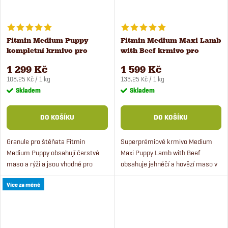
Fitmin Medium Puppy
Fitmin Medium Maxi Lamb
kompletní krmivo pro
with Beef krmivo pro
štěňata 12 kg
štěňata 12 kg
1 299 Kč
1 599 Kč
Měrná
Měrná
108,25 Kč / 1 kg
133,25 Kč / 1 kg
cena:
cena:
Skladem
Skladem
DO KOŠÍKU
DO KOŠÍKU
Granule pro štěňata Fitmin
Superprémiové krmivo Medium
Medium Puppy obsahují čerstvé
Maxi Puppy Lamb with Beef
maso a rýži a jsou vhodné pro
obsahuje jehněčí a hovězí maso v
všechna štěňata ve věku od 1
kombinaci s rýží a hrachem.
Více za méně
měsíce až do 18 měsíců. Krmivo
Krmivo je vhodné pro štěňata
pro štěňata je ideální štěňata...
středních a velkých plemen a...