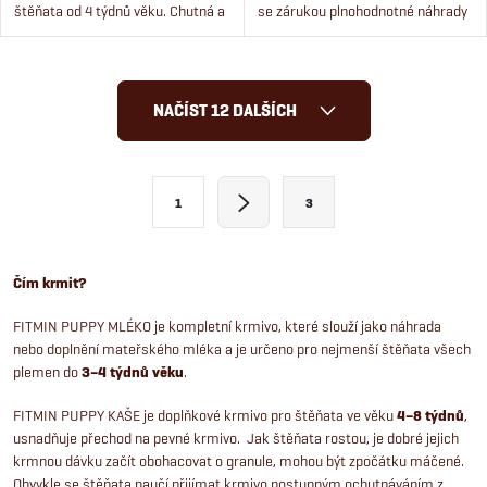
štěňata od 4 týdnů věku. Chutná a
se zárukou plnohodnotné náhrady
dobře stravitelná kaše, která je i
mateřského mléka.
pro příkrmy. Usnadní přechod z
mléka na...
O
NAČÍST 12 DALŠÍCH
v
l
S
1
3
t
á
r
d
á
Čím krmit?
a
n
FITMIN PUPPY MLÉKO je kompletní krmivo, které slouží jako náhrada
k
nebo doplnění mateřského mléka a je určeno pro nejmenší štěňata všech
c
o
plemen do
3–4 týdnů věku
.
í
v
FITMIN PUPPY KAŠE je doplňkové krmivo pro štěňata ve věku
4–8 týdnů
,
á
p
usnadňuje přechod na pevné krmivo. Jak štěňata rostou, je dobré jejich
n
krmnou dávku začít obohacovat o granule, mohou být zpočátku máčené.
Obvykle se štěňata naučí přijímat krmivo postupným ochutnáváním z