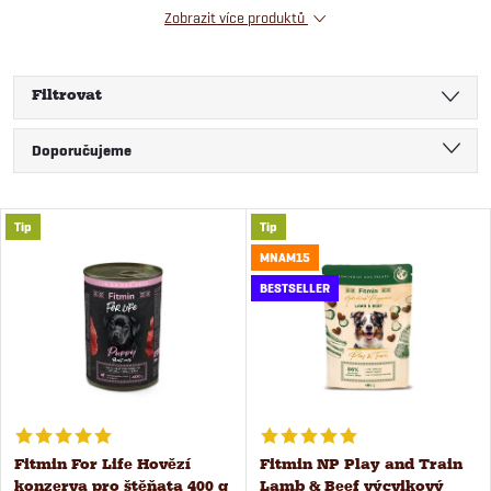
Zobrazit více produktů
Filtrovat
Ř
Doporučujeme
a
Nejlevnější
V
Tip
Tip
Nejdražší
z
MNAM15
ý
Nejprodávanější
BESTSELLER
e
Abecedně
p
n
i
í
s
Fitmin For Life Hovězí
Fitmin NP Play and Train
p
konzerva pro štěňata 400 g
Lamb & Beef výcvikový