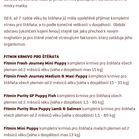
r
í
misky matky.
v
Od 6. až 7. týdne věku by štěňata již měla spolehlivě přijímat kompletní
k
stravu pro štěňata, a to podle konečné velikosti v dospělosti. Období
odstavu (ukončení kojení fenou) stejně tak jako přechod k novým
y
majitelům je pro štěně značně stresujícím faktorem, který zatěžuje jeho
organismus.
v
FITMIN KRMIVO PRO ŠTĚŇATA
ý
Fitmin Fresh Journey Mini Puppy
kompletní krmivo pro štěňata všech
plemen od 2 měsíců věku
(váha v dospělosti max 15 kg)
p
Fitmin Fresh Journey Medium & Maxi Puppy
kompletní krmivo pro
štěňata všech plemen od 2 měsíců věku (váha v dospělosti 15 - 35 kg)
i
Fitmin Purity GF Puppy Fish
kompletní krmivo pro štěňata všech
s
plemen od 2 měsíců věku (váha v dospělosti 1,5 - 80 kg)
Fitmin Purity Rice Puppy Lamb
& Salmon
kompletní krmivo pro štěňata
u
všech plemen od 2 měsíců věku (váha v dospělosti 1,5 - 80 kg)
Fitmin Mini Puppy
kompletní krmivo pro štěňata malých plemen od 2
měsíců věku (váha v dospělosti max 13 kg)