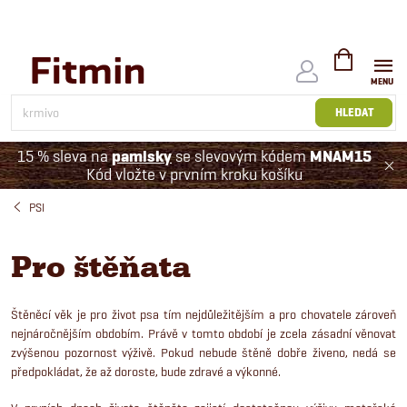
Přejít
na
obsah
NÁKUPNÍ
KOŠÍK
HLEDAT
15 % sleva na
pamlsky
se slevovým kódem
MNAM15
Kód vložte v prvním kroku košíku
PSI
Pro štěňata
Štěněcí věk je pro život psa tím nejdůležitějším a pro chovatele zároveň
nejnáročnějším obdobím. Právě v tomto období je zcela zásadní věnovat
zvýšenou pozornost výživě. Pokud nebude štěně dobře živeno, nedá se
předpokládat, že až doroste, bude zdravé a výkonné.