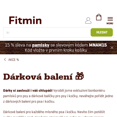
Přejít
na
obsah
NÁKUPNÍ
KOŠÍK
HLEDAT
15 % sleva na
pamlsky
se slevovým kódem
MNAM15
Kód vložte v prvním kroku košíku
AKCE %
Dárková balení 🎁
Dárky si zaslouží i váš chlupáč!
Vyrobili jsme exkluzivní bonboniéru
pamlsků pro psy a dárkové balíčky pro psy i kočky, neváhejte pořídit jedno
z dárkových balení pro psa i kočku.
Dárkové balení pro každého mlsného psa i kočku. Nevíte čím potěšit