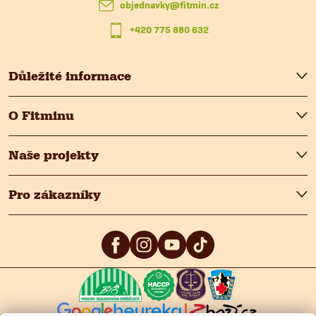
t
objednavky
@
fitmin.cz
v
+420 775 880 632
í
k
y
Důležité informace
v
O Fitminu
ý
p
Naše projekty
i
Pro zákazníky
s
u