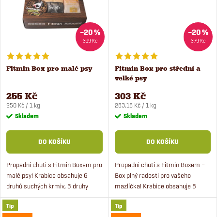
ů
ů
–20 %
–20 %
319 Kč
379 Kč
Fitmin Box pro malé psy
Fitmin Box pro střední a
velké psy
255 Kč
303 Kč
Měrná
Měrná
250 Kč / 1 kg
283,18 Kč / 1 kg
cena:
cena:
Skladem
Skladem
DO KOŠÍKU
DO KOŠÍKU
Propadni chuti s Fitmin Boxem pro
Propadni chuti s Fitmin Boxem –
malé psy! Krabice obsahuje 6
Box plný radosti pro vašeho
druhů suchých krmiv, 3 druhy
mazlíčka! Krabice obsahuje 8
mokrých krmiv a vzorek
druhů krmiva, 2 druhy mokrého
Tip
Tip
tréninkových pamlsků. Každý
krmiva a 2 druhy