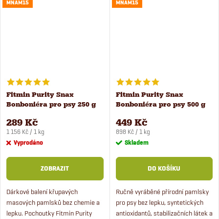
pejsek si vybere to své.
superprémiových pamlsků pro psy
MNAM15
MNAM15
středních...
Fitmin Purity Snax
Fitmin Purity Snax
Bonboniéra pro psy 250 g
Bonboniéra pro psy 500 g
289 Kč
449 Kč
Měrná
Měrná
1 156 Kč / 1 kg
898 Kč / 1 kg
cena:
cena:
Vyprodáno
Skladem
ZOBRAZIT
DO KOŠÍKU
Dárkové balení křupavých
Ručně vyráběné přírodní pamlsky
masových pamlsků bez chemie a
pro psy bez lepku, syntetických
lepku. Pochoutky Fitmin Purity
antioxidantů, stabilizačních látek a