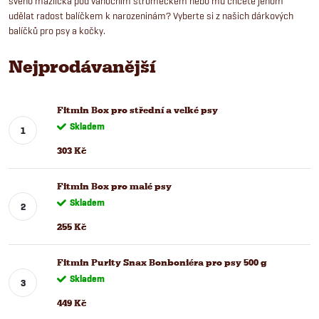
svého mazlíčka pod vánočním stromečkem nebo mu chcete jenom
udělat radost balíčkem k narozeninám? Vyberte si z našich dárkových
balíčků pro psy a kočky.
Nejprodávanější
Fitmin Box pro střední a velké psy
Skladem
303 Kč
Fitmin Box pro malé psy
Skladem
255 Kč
Fitmin Purity Snax Bonboniéra pro psy 500 g
Skladem
449 Kč