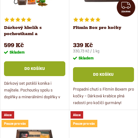
n
Z
i
ZDARMA
í
s
Dárkový kbelík s
Fitmin Box pro kočky
p
pochoutkami a
p
minerálními doplňky pro
r
599 Kč
339 Kč
koně
Měrná
r
330,73 Kč / 1 kg
Skladem
cena:
Skladem
o
o
DO KOŠÍKU
DO KOŠÍKU
d
d
Dárkový set potěší koníka i
Propadni chuti s Fitmin Boxem pro
majitele. Pochoutky spolu s
u
kočky – Dárková krabice plná
doplňky a minerálními doplňky v
u
radosti pro kočičí gurmány!
praktickém kbelíku se hodí do
k
Krabice obsahuje krmivo,
stáje i na pastvinu. Doplňky i
k
Akce
Akce
kapsičky a pamlsky pro kočky.
pochoutky jsou vhodné...
t
Pouze pro vás
Pouze pro vás
t