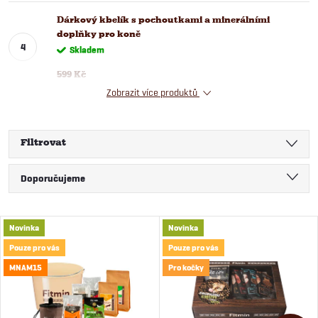
Dárkový kbelík s pochoutkami a minerálními
doplňky pro koně
Skladem
599 Kč
Zobrazit více produktů
Filtrovat
Ř
Doporučujeme
a
Nejlevnější
V
Novinka
Novinka
Nejdražší
z
Pouze pro vás
Pouze pro vás
ý
Nejprodávanější
MNAM15
Pro kočky
e
Abecedně
p