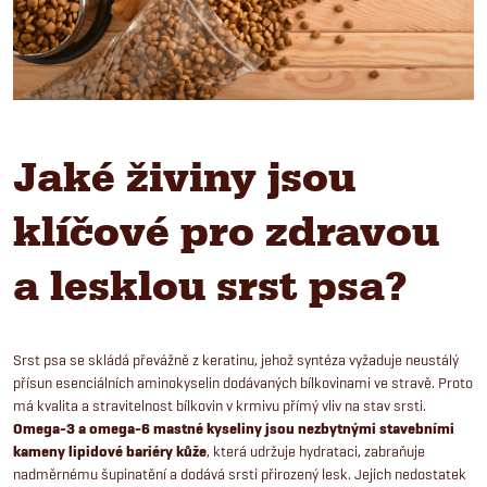
Jaké živiny jsou
klíčové pro zdravou
a lesklou srst psa?
Srst psa se skládá převážně z keratinu, jehož syntéza vyžaduje neustálý
přísun esenciálních aminokyselin dodávaných bílkovinami ve stravě. Proto
má kvalita a stravitelnost bílkovin v krmivu přímý vliv na stav srsti.
Omega-3 a omega-6 mastné kyseliny jsou nezbytnými stavebními
kameny lipidové bariéry kůže
, která udržuje hydrataci, zabraňuje
nadměrnému šupinatění a dodává srsti přirozený lesk. Jejich nedostatek