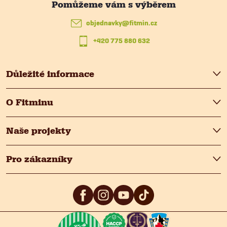
t
objednavky
@
fitmin.cz
+420 775 880 632
í
Důležité informace
O Fitminu
Naše projekty
Pro zákazníky