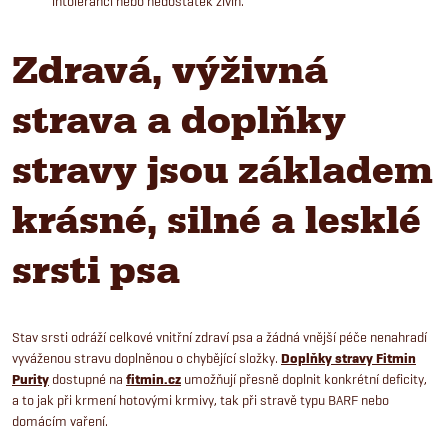
intoleranci nebo nedostatek živin.
Zdravá, výživná
strava a doplňky
stravy jsou základem
krásné, silné a lesklé
srsti psa
Stav srsti odráží celkové vnitřní zdraví psa a žádná vnější péče nenahradí
vyváženou stravu doplněnou o chybějící složky.
Doplňky stravy Fitmin
Purity
dostupné na
fitmin.cz
umožňují přesně doplnit konkrétní deficity,
a to jak při krmení hotovými krmivy, tak při stravě typu BARF nebo
domácím vaření.