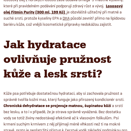
které při pravidelném podávání podporují zdravý růst a vývoj.
Lososový
olej Fitmin Purity (300 ml, 199 Kč)
je obzvláště užitečný při matné a
suché srsti, protože kyseliny EPA a
DHA
působí zevnitř přímo na lipidovou
bariéru kůže, což vnější kosmetické přípravky nedokážou zajistit.
Jak hydratace
ovlivňuje pružnost
kůže a lesk srsti?
Kůže psa potřebuje dostatečnou hydrataci, aby si zachovala pružnost a
správně tvořila kožní maz, který funguje jako přirozený kondicionér srsti.
Chronická dehydratace se projevuje matnou, šupinatou kůží
a srstí
bez lesku, a to i v případě, že je strava správně vyvážená. Bez dostatku
vody se totiž živiny nedostávají efektivně až k vlasovým folikulům. Psi
krmení suchým krmivem z něj přijímají méně vlhkosti než ti na mokré
stravě, proto je nepřetržitý přístup k čerstvé vodě základní podmínkou pro