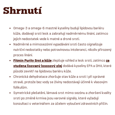
Shrnutí
Omega-3 a omega-6 mastné kyseliny budují lipidovou bariéru
kůže, dodávají srsti lesk a zabraňují nadměrnému línání, zatímco
jejich nedostatek vede k matné a drsné srsti.
Nadměrné a mimosezónní vypadávání srsti často signalizuje
nutriční nedostatky nebo potravinovou intoleranci, nikoliv přirozený
proces línání.
Fitmin Purity Srst a kůže
zlepšuje vzhled a lesk srsti, zatímco
za
studena lisovaný lososový olej
dodává kyseliny EPA a DHA, které
působí zevnitř na lipidovou bariéru kůže.
Chronická dehydratace zhoršuje stav kůže a srsti i při správné
stravě, protože bez vody se živiny nedostávají účinně k vlasovým
folikulům.
Symetrické plešatění, lámavá srst mimo sezónu a zhoršení kvality
srsti po změně krmiva jsou varovné signály, které vyžadují
konzultaci s veterinářem za účelem vyloučení zdravotních příčin.