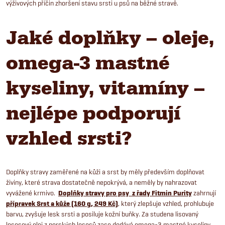
výživových příčin zhoršení stavu srsti u psů na běžné stravě.
Jaké doplňky – oleje,
omega-3 mastné
kyseliny, vitamíny –
nejlépe podporují
vzhled srsti?
Doplňky stravy zaměřené na kůži a srst by měly především doplňovat
živiny, které strava dostatečně nepokrývá, a neměly by nahrazovat
vyvážené krmivo.
Doplňky stravy pro psy z řady Fitmin Purity
zahrnují
přípravek Srst a kůže (160 g, 249 Kč)
, který zlepšuje vzhled, prohlubuje
barvu, zvyšuje lesk srsti a posiluje kožní buňky. Za studena lisovaný
lososový olej z norských lososů zase dodává omega-3 mastné kyseliny,