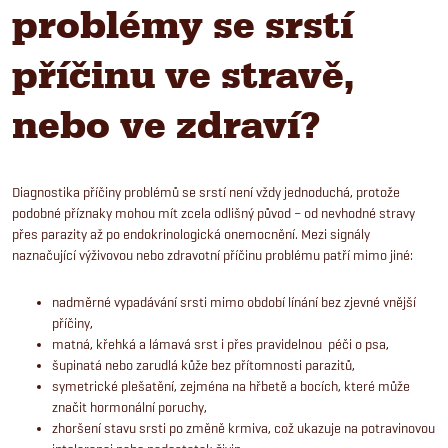
problémy se srstí
příčinu ve stravě,
nebo ve zdraví?
Diagnostika příčiny problémů se srstí není vždy jednoduchá, protože
podobné příznaky mohou mít zcela odlišný původ – od nevhodné stravy
přes parazity až po endokrinologická onemocnění. Mezi signály
naznačující výživovou nebo zdravotní příčinu problému patří mimo jiné:
nadměrné vypadávání srsti mimo období línání bez zjevné vnější
příčiny,
matná, křehká a lámavá srst i přes pravidelnou
péči o psa,
šupinatá nebo zarudlá kůže bez přítomnosti parazitů,
symetrické plešatění, zejména na hřbetě a bocích, které může
značit hormonální poruchy,
zhoršení stavu srsti po změně krmiva, což ukazuje na potravinovou