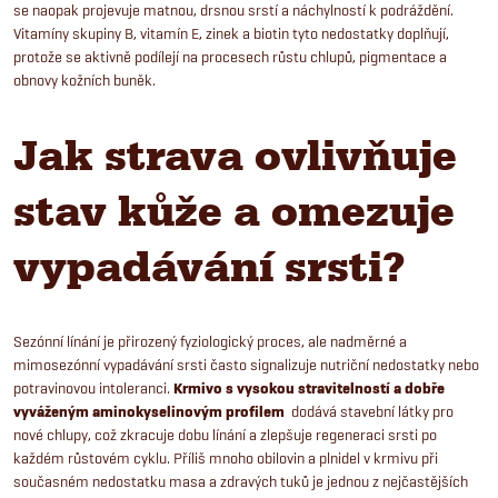
se naopak projevuje matnou, drsnou srstí a náchylností k podráždění.
Vitamíny skupiny B, vitamín E, zinek a biotin tyto nedostatky doplňují,
protože se aktivně podílejí na procesech růstu chlupů, pigmentace a
obnovy kožních buněk.
Jak strava ovlivňuje
stav kůže a omezuje
vypadávání srsti?
Sezónní línání je přirozený fyziologický proces, ale nadměrné a
mimosezónní vypadávání srsti často signalizuje nutriční nedostatky nebo
potravinovou intoleranci.
Krmivo s vysokou stravitelností a dobře
vyváženým aminokyselinovým profilem
dodává stavební látky pro
nové chlupy, což zkracuje dobu línání a zlepšuje regeneraci srsti po
každém růstovém cyklu. Příliš mnoho obilovin a plnidel v krmivu při
současném nedostatku masa a zdravých tuků je jednou z nejčastějších