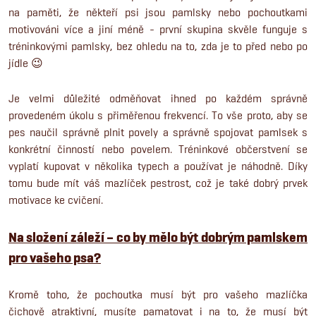
na paměti, že někteří psi jsou pamlsky nebo pochoutkami
motivováni více a jiní méně - první skupina skvěle funguje s
tréninkovými pamlsky, bez ohledu na to, zda je to před nebo po
jídle 😉
Je velmi důležité odměňovat ihned po každém správně
provedeném úkolu s přiměřenou frekvencí. To vše proto, aby se
pes naučil správně plnit povely a správně spojovat pamlsek s
konkrétní činností nebo povelem. Tréninkové občerstvení se
vyplatí kupovat v několika typech a používat je náhodně. Díky
tomu bude mít váš mazlíček pestrost, což je také dobrý prvek
motivace ke cvičení.
Na složení záleží – co by mělo být dobrým pamlskem
pro vašeho psa?
Kromě toho, že pochoutka musí být pro vašeho mazlíčka
čichově atraktivní, musíte pamatovat i na to, že musí být