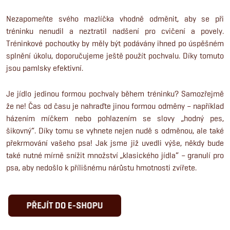
Nezapomeňte svého mazlíčka vhodně odměnit, aby se při
tréninku nenudil a neztratil nadšení pro cvičení a povely.
Tréninkové pochoutky by měly být podávány ihned po úspěšném
splnění úkolu, doporučujeme ještě použít pochvalu. Díky tomuto
jsou pamlsky efektivní.
Je jídlo jedinou formou pochvaly během tréninku? Samozřejmě
že ne! Čas od času je nahraďte jinou formou odměny – například
házením míčkem nebo pohlazením se slovy „hodný pes,
šikovný“. Díky tomu se vyhnete nejen nudě s odměnou, ale také
překrmování vašeho psa! Jak jsme již uvedli výše, někdy bude
také nutné mírně snížit množství „klasického jídla“ – granulí pro
psa, aby nedošlo k přílišnému nárůstu hmotnosti zvířete.