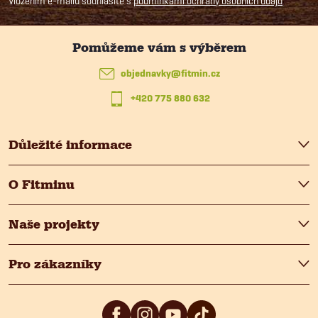
p
Vložením e-mailu souhlasíte s
podmínkami ochrany osobních údajů
a
t
objednavky
@
fitmin.cz
+420 775 880 632
í
Důležité informace
O Fitminu
Naše projekty
Pro zákazníky