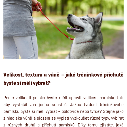
Velikost, textura a vůně – jaké tréninkové příchutě
byste si měli vybrat?
Podle velikosti pejska byste měli upravit velikost pamlsku tak,
aby vystačil „na jedno sousto“. Jakou tvrdost tréninkového
pamlsku byste si měli vybrat – polotvrdé nebo tvrdé? Stejně jako
z hlediska vůně a složení se vyplatí vyzkoušet různé typy, vybírat
z různých druhů a příchutí pamlsků. Díky tomu zjistíte, jaká