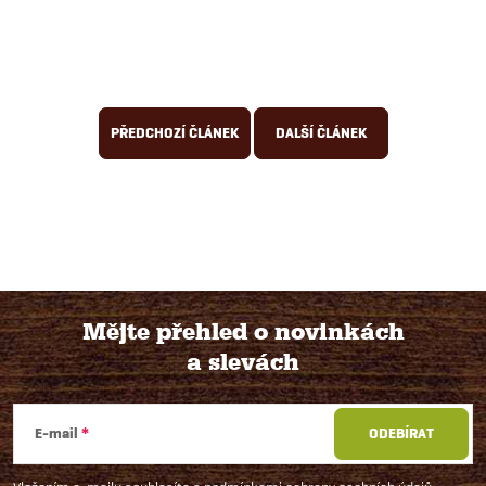
PŘEDCHOZÍ ČLÁNEK
DALŠÍ ČLÁNEK
Mějte přehled o novinkách
a slevách
Z
á
E-mail
ODEBÍRAT