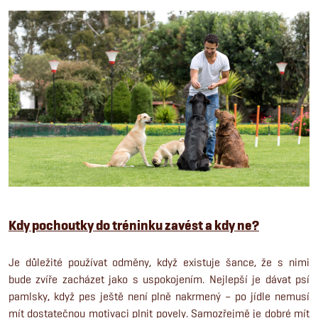
Kdy pochoutky do tréninku zavést a kdy ne?
Je důležité používat odměny, když existuje šance, že s nimi
bude zvíře zacházet jako s uspokojením. Nejlepší je dávat psí
pamlsky, když pes ještě není plně nakrmený – po jídle nemusí
mít dostatečnou motivaci plnit povely. Samozřejmě je dobré mít