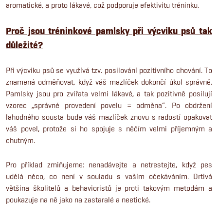
aromatické, a proto lákavé, což podporuje efektivitu tréninku.
Proč jsou tréninkové pamlsky při výcviku psů tak
důležité?
Při výcviku psů se využívá tzv. posilování pozitivního chování. To
znamená odměňovat, když váš mazlíček dokončí úkol správně.
Pamlsky jsou pro zvířata velmi lákavé, a tak pozitivně posilují
vzorec „správné provedení povelu = odměna“. Po obdržení
lahodného sousta bude váš mazlíček znovu s radostí opakovat
váš povel, protože si ho spojuje s něčím velmi příjemným a
chutným.
Pro příklad zmiňujeme: nenadávejte a netrestejte, když pes
udělá něco, co není v souladu s vaším očekáváním. Drtivá
většina školitelů a behavioristů je proti takovým metodám a
poukazuje na ně jako na zastaralé a neetické.