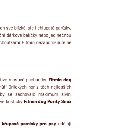
n své blízké, ale i chlupaté parťáky,
ční dárkové balíčky nebo jedinečnou
pochoutkami Fitmin nezapomenutelné
octivé masové pochoutky.
Fitmin dog
ří Orlických hor z těch nejlepších
 aby se zachovalo maximum živin.
avé kostičky
Fitmin dog Purity Snax
o
křupavé pamlsky pro psy
udělají