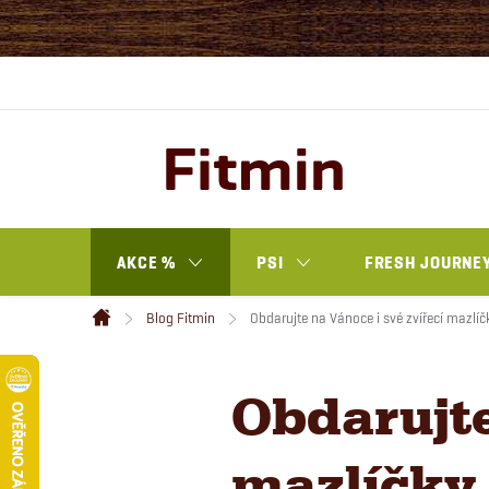
Přejít
na
obsah
AKCE %
PSI
FRESH JOURNEY
Blog Fitmin
Obdarujte na Vánoce i své zvířecí mazlíč
Domů
Obdarujte
mazlíčky