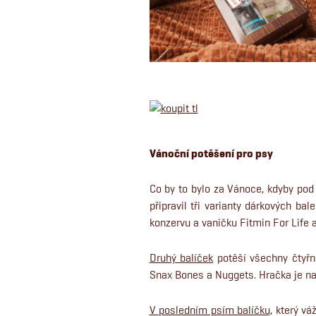
Vánoční potěšení pro psy
Co by to bylo za Vánoce, kdyby pod
připravil tři varianty dárkových bal
konzervu a vaničku Fitmin For Life 
Druhý balíček
potěší všechny čtyřno
Snax Bones a Nuggets. Hračka je na
V posledním psím balíčku,
který vá