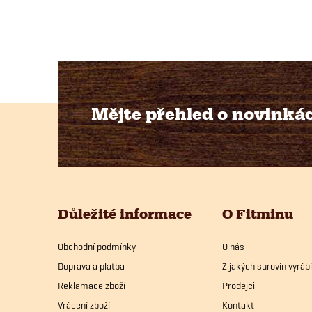
Mějte přehled o novinká
Z
á
p
Důležité informace
O Fitminu
a
Obchodní podmínky
O nás
t
Doprava a platba
Z jakých surovin vyrá
í
Reklamace zboží
Prodejci
Vrácení zboží
Kontakt