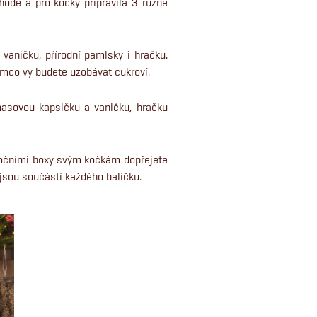
hodě a pro kočky připravila 3 různé
vaničku, přírodní pamlsky i hračku,
ímco vy budete uzobávat cukroví.
masovou kapsičku a vaničku, hračku
nočními boxy svým kočkám dopřejete
 jsou součástí každého balíčku.