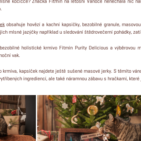
 mlsné kočičce? Značka Fitmin na letošní Vánoce nenechala nic ná
.
ček
obsahuje hovězí a kachní kapsičky, bezobilné granule, masovou 
ejich mlsné jazýčky například u sledování štědrovečerní pohádky, zat
ezobilné holistické krmivo Fitmin Purity Delicious a výběrovou 
noční vak.
 krmiva, kapsiček najdete ještě sušené masové jerky. S těmito vá
 vytříbených ingrediencí, ale také náramnou zábavu s hračkami, které