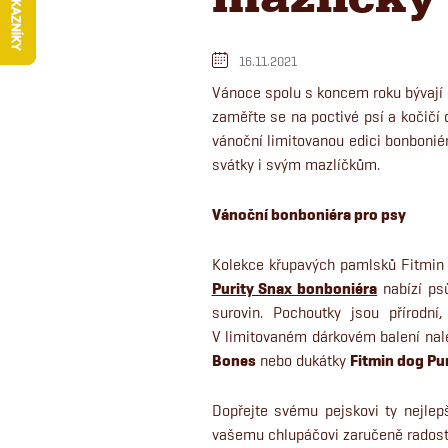
16.11.2021
Vánoce spolu s koncem roku bývají pr
zaměřte se na poctivé psí a kočičí
vánoční limitovanou edici bonboni
svátky i svým mazlíčkům.
Vánoční bonboniéra pro psy
Kolekce křupavých pamlsků Fitmin P
Purity Snax bonboniéra
nabízí psů
surovin. Pochoutky jsou přírodn
V limitovaném dárkovém balení na
Bones
nebo dukátky
Fitmin dog Pu
Dopřejte svému pejskovi ty nejle
vašemu chlupáčovi zaručeně radost.