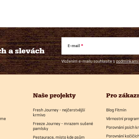
E-mail
ch
a slevách
Vložením e-mailu souhlasíte s
podmínkami 
Naše projekty
Pro zákaz
Fresh Journey - nejčerstvější
Blog Fitmin
krmivo
bíme
Věrnostní progra
Freeze Journey - mrazem sušené
Porovnání psích k
pamlsky
Porovnání kočičíc
Pestaurace, místo kde psům