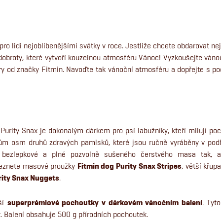
o lidi nejoblíbenějšími svátky v roce. Jestliže chcete obdarovat neje
 dobroty, které vytvoří kouzelnou atmosféru Vánoc! Vyzkoušejte váno
éry od značky Fitmin. Navoďte tak vánoční atmosféru a dopřejte s 
urity Snax je dokonalým dárkem pro psí labužníky, kteří milují p
m osm druhů zdravých pamlsků, které jsou ručně vyráběny v podhů
í, bezlepkové a plné pozvolně sušeného čerstvého masa tak,
leznete masové proužky
Fitmin dog Purity Snax Stripes
, větší křup
rity Snax Nuggets
.
pší
superprémiové pochoutky v dárkovém vánočním balení
. Tyt
 Balení obsahuje 500 g přírodních pochoutek.