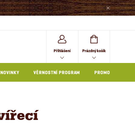
NÁKUPNÍ
Přihlášení
Prázdný košík
KOŠÍK
NOVINKY
VĚRNOSTNÍ PROGRAM
PROMO
vířecí