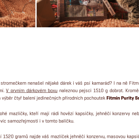
 stromečkem nenašel nějaké dárek i váš psí kamarád? I na ně Fitmi
ení.
V prvním dárkovém boxu
naleznou pejsci 1510 g dobrot. Kromě 
a výběr čtyř balení jedinečných přírodních pochoutek
Fitmin Purity S
hé mazlíčky, kteří mají rádi hovězí kapsičky, jehněčí konzervy neb
víc samozřejmostí i v tomto balíčku.
ží 1520 gramů najde váš mazlíček jehněčí konzervu, masovou kaps