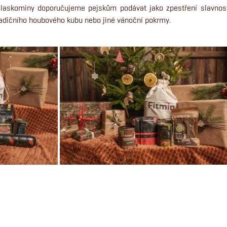
laskominy doporučujeme pejskům podávat jako zpestření slavnost
radičního houbového kubu nebo jiné vánoční pokrmy.