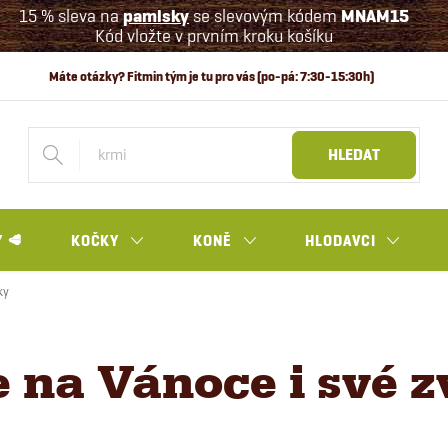
15 % sleva na
pamlsky
se slevovým kódem
MNAM15
Kód vložte v prvním kroku košíku
HLEDAT
 🥩
KOČKY
KONĚ
HLODAVCI
ky
 na Vánoce i své z