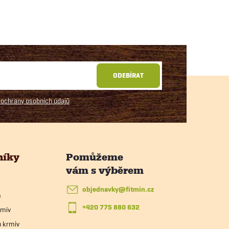
ODEBÍRAT
ochrany osobních údajů
níky
objednavky
@
fitmin.cz
m
+420 775 880 632
rmiv
h krmiv