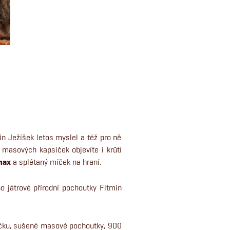
n Ježíšek letos myslel a též pro ně
masových kapsiček objevíte i krůtí
nax
a splétaný míček na hraní.
o játrové přírodní pochoutky Fitmin
ičku, sušené masové pochoutky, 900