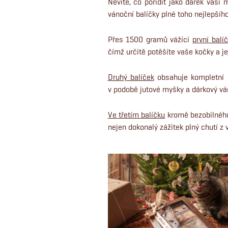
Nevíte, co pořídit jako dárek vaší
vánoční balíčky plné toho nejlepšího
Přes 1500 gramů vážící
první balí
čímž určitě potěšíte vaše kočky a j
Druhý balíček
obsahuje kompletní b
v podobě jutové myšky a dárkový vá
Ve třetím balíčku
kromě bezobilného
nejen dokonalý zážitek plný chutí z