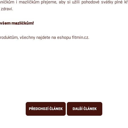
íčkům i mazlíčkům přejeme, aby si užili pohodové svátky plné kř
zdraví.
e všem mazlíčkům!
produktům, všechny najdete na eshopu fitmin.cz.
PŘEDCHOZÍ ČLÁNEK
DALŠÍ ČLÁNEK