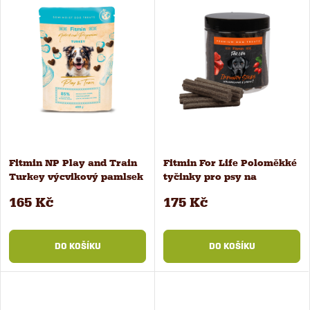
Fitmin NP Play and Train
Fitmin For Life Poloměkké
Turkey výcvikový pamlsek
tyčinky pro psy na
400 g
podporu imunity 20 ks
165 Kč
175 Kč
DO KOŠÍKU
DO KOŠÍKU