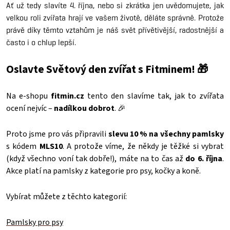
Ať už tedy slavíte 4. října, nebo si zkrátka jen uvědomujete, jak
velkou roli zvířata hrají ve vašem životě, děláte správně. Protože
právě díky těmto vztahům je náš svět přívětivější, radostnější a
často i o chlup lepší.
Oslavte Světový den zvířat s Fitminem! 🎁
Na e-shopu
fitmin.cz
tento den slavíme tak, jak to zvířata
ocení nejvíc –
nadílkou dobrot
. 🎉
Proto jsme pro vás připravili
slevu 10 % na všechny pamlsky
s kódem
MLS10
. A protože víme, že někdy je těžké si vybrat
(když všechno voní tak dobře!), máte na to čas až
do 6. října
.
Akce platí na pamlsky z kategorie pro psy, kočky a koně.
Vybírat můžete z těchto kategorií:
Pamlsky pro psy