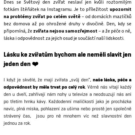
Dnes se Světový den zvířat neslaví jen kvůli roztomilým
fotkám štěňátek na Instagramu. Je to příležitost
upozornit
na problémy zvířat po celém světě
– od domácích mazlíčků
bez domova až po ohrožené druhy v divočině. Den, kdy se
připomíná, že
zvířata nejsou samozřejmost
– a že péče o ně,
láska i odpovědnost za jejich osud je součástí naší lidskosti.
Lásku ke zvířatům bychom ale neměli slavit jen
jeden den ❤️
I když je skvělé, že mají zvířata „svůj den“,
naše láska, péče a
odpovědnost by měla trvat po celý rok
. Věrně nás vítají každý
den u dveří, zahřívají nám nohy u televize a neodsuzují nás ani
po třetím hrnku kávy. Každodenní maličkosti jako je procházka
navíc, plná miska, pohlazení za ušima nebo prostě jen společně
strávený čas, jsou pro ně mnohem víc než slavnostní den
jednou za rok.