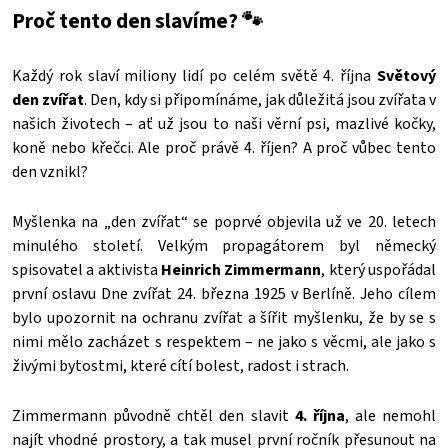
Proč tento den slavíme? 🐾
Každý rok slaví miliony lidí po celém světě 4. října
Světový
den zvířat
. Den, kdy si připomínáme, jak důležitá jsou zvířata v
našich životech – ať už jsou to naši věrní psi, mazlivé kočky,
koně nebo křečci. Ale proč právě 4. říjen? A proč vůbec tento
den vznikl?
Myšlenka na „den zvířat“ se poprvé objevila už ve 20. letech
minulého století. Velkým propagátorem byl německý
spisovatel a aktivista
Heinrich Zimmermann
, který uspořádal
první oslavu Dne zvířat 24. března 1925 v Berlíně. Jeho cílem
bylo upozornit na ochranu zvířat a šířit myšlenku, že by se s
nimi mělo zacházet s respektem – ne jako s věcmi, ale jako s
živými bytostmi, které cítí bolest, radost i strach.
Zimmermann původně chtěl den slavit
4. října
, ale nemohl
najít vhodné prostory, a tak musel první ročník přesunout na