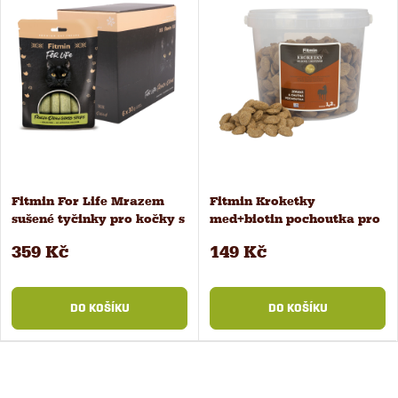
Fitmin For Life Mrazem
Fitmin Kroketky
sušené tyčinky pro kočky s
med+biotin pochoutka pro
kočičí trávou 6 ks x 30 g
koně 1,2 kg
359 Kč
149 Kč
DO KOŠÍKU
DO KOŠÍKU