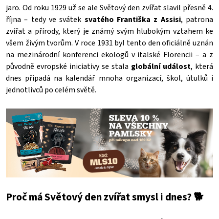
jaro. Od roku 1929 už se ale Světový den zvířat slavil přesně 4.
října – tedy ve svátek
svatého Františka z Assisi
, patrona
zvířat a přírody, který je známý svým hlubokým vztahem ke
všem živým tvorům.
V roce 1931 byl tento den oficiálně uznán
na mezinárodní konferenci ekologů v italské Florencii – a z
původně evropské iniciativy se stala
globální událost
, která
dnes připadá na kalendář mnoha organizací, škol, útulků i
jednotlivců po celém světě.
Proč má Světový den zvířat smysl i dnes? 🐕