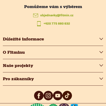
a
t
objednavky
@
fitmin.cz
+420 775 880 632
í
Důležité informace
O Fitminu
Naše projekty
Pro zákazníky