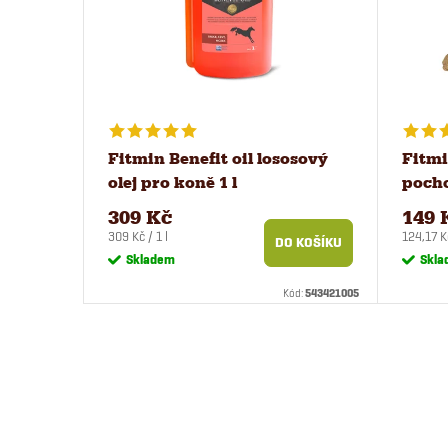
Fitmin Benefit oil lososový
Fitmi
olej pro koně 1 l
pocho
309 Kč
149 
Měrná
Měrná
309 Kč / 1 l
124,17 K
DO KOŠÍKU
cena:
cena:
Skladem
Skla
Kód:
543421005