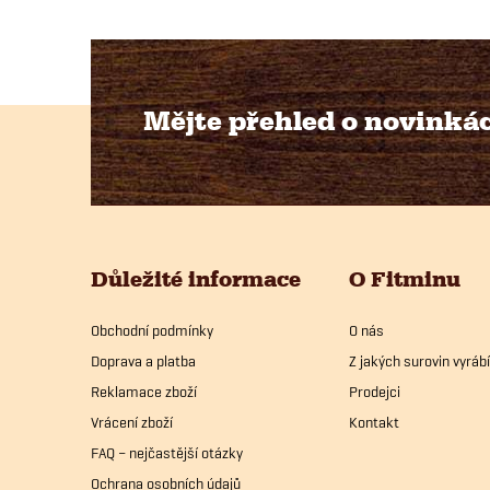
Mějte přehled o novinká
Z
á
p
Důležité informace
O Fitminu
a
Obchodní podmínky
O nás
t
Doprava a platba
Z jakých surovin vyrá
í
Reklamace zboží
Prodejci
Vrácení zboží
Kontakt
FAQ – nejčastější otázky
Ochrana osobních údajů