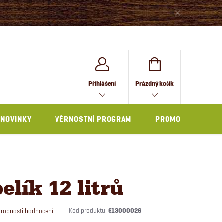
NÁKUPNÍ
Přihlášení
Prázdný košík
KOŠÍK
NOVINKY
VĚRNOSTNÍ PROGRAM
PROMO
elík 12 litrů
Kód produktu:
613000026
robnosti hodnocení