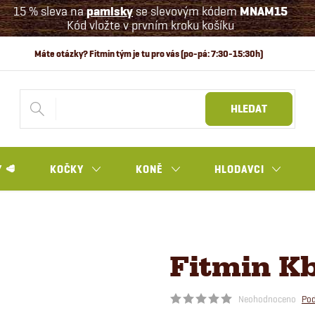
15 % sleva na
pamlsky
se slevovým kódem
MNAM15
Kód vložte v prvním kroku košíku
HLEDAT
 🥩
KOČKY
KONĚ
HLODAVCI
Fitmin Kb
Neohodnoceno
Pod