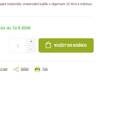
ypké materiály. Univerzální kyblík s objemem 12 litrů a měrkou.
12.8.2026
VLOŽIT DO KOŠÍKU
cí pes
Sdílet
Tisk