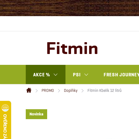
Přejít
na
obsah
AKCE %
PSI
FRESH JOURNEY
PROMO
Doplňky
Fitmin Kbelík 12 litrů
Domů
Novinka