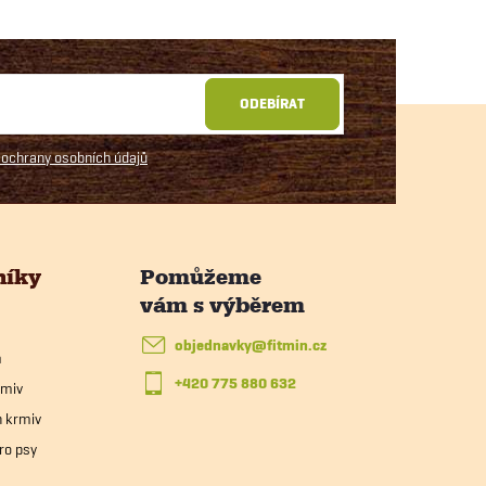
ODEBÍRAT
ochrany osobních údajů
níky
objednavky
@
fitmin.cz
m
+420 775 880 632
rmiv
h krmiv
ro psy