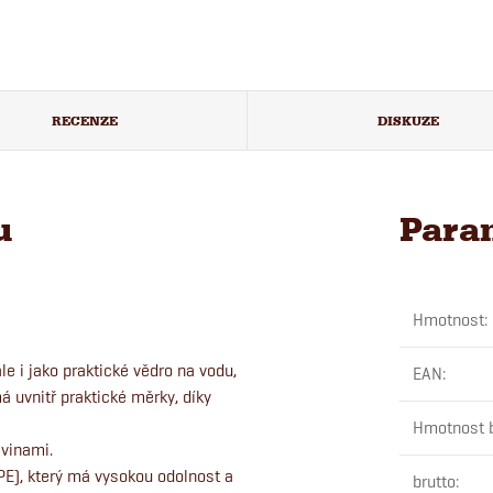
RECENZE
DISKUZE
u
Para
Hmotnost
:
e i jako praktické vědro na vodu,
EAN
:
á uvnitř praktické měrky, díky
Hmotnost b
avinami.
(PE), který má vysokou odolnost a
brutto
: