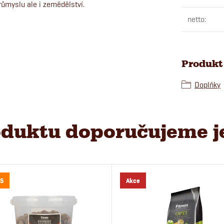
myslu ale i zemědělství.
netto
:
Produkt 
Doplňky
duktu doporučujeme j
5
Akce