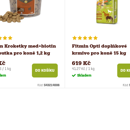
n Kroketky med+biotin
Fitmin Opti doplňkové
utka pro koně 1,2 kg
krmivo pro koně 15 kg
Kč
619 Kč
Měrná
č / 1 kg
41,27 Kč / 1 kg
DO KOŠÍKU
DO K
cena:
dem
Skladem
Kód:
543214006
Kód: