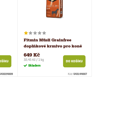
Fitmin Müsli Grainfree
doplňkové krmivo pro koně
20 kg
649 Kč
Měrná
32,45 Kč / 1 kg
OŠÍKU
DO KOŠÍKU
cena:
Skladem
543224009
Kód:
543144007