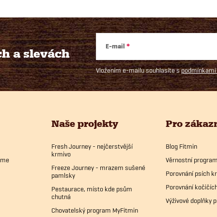
E-mail
ch
a slevách
Vložením e-mailu souhlasíte s
podmínkami 
Naše projekty
Pro zákaz
Fresh Journey - nejčerstvější
Blog Fitmin
krmivo
bíme
Věrnostní progra
Freeze Journey - mrazem sušené
Porovnání psích k
pamlsky
Porovnání kočičíc
Pestaurace, místo kde psům
chutná
Výživové doplňky p
Chovatelský program MyFitmin