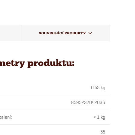
SOUVISEJÍCÍ PRODUKTY
metry produktu:
0.55 kg
8595237042036
alení
:
< 1 kg
.55