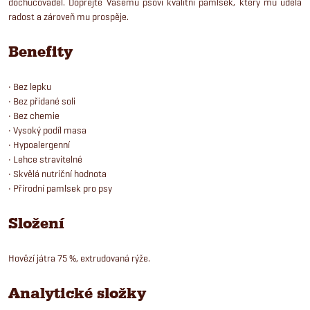
dochucovadel. Dopřejte Vašemu psovi kvalitní pamlsek, který mu udělá
radost a zároveň mu prospěje.
Benefity
• Bez lepku
• Bez přidané soli
• Bez chemie
• Vysoký podíl masa
• Hypoalergenní
• Lehce stravitelné
• Skvělá nutriční hodnota
• Přírodní pamlsek pro psy
Složení
Hovězí játra 75 %, extrudovaná rýže.
Analytické složky