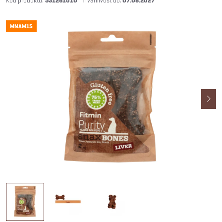
531261010
07.08.2027
MNAM15