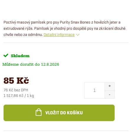
Poctivý masový pamlsek pro psy Purity Snax Bones z hovězích jater a
extrudované rýže. Pamlsek je vhodný pro dospělé psy na zkrácení dlouhé
chvíle nebo za odměnu.
Detailní informace
Skladem
12.8.2026
85 Kč
76 Kč bez DPH
Měrná
1 517,86 Kč / 1 kg
cena:
VLOŽIT DO KOŠÍKU