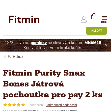
Přejít
na
obsah
NÁKUPNÍ
KOŠÍK
HLEDAT
15 % sleva na
pamlsky
se slevovým kódem
MNAM15
Kód vložte v prvním kroku košíku
Purity Snax
Fitmin Purity Snax
Bones Játrová
pochoutka pro psy 2 ks
1 hodnocení
Podrobnosti hodnocení
Kód produktu: