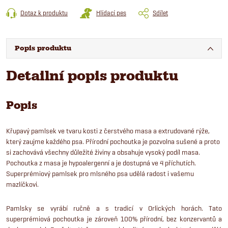
Dotaz k produktu
Hlídací pes
Sdílet
Popis produktu
Detailní popis produktu
Popis
Křupavý pamlsek ve tvaru kosti z čerstvého masa a extrudované rýže,
který zaujme každého psa. Přírodní pochoutka je pozvolna sušené a proto
si zachovává všechny důležité živiny a obsahuje vysoký podíl masa.
Pochoutka z masa je hypoalergenní a je dostupná ve 4 příchutích.
Superprémiový pamlsek pro mlsného psa udělá radost i vašemu
mazlíčkovi.
Pamlsky se vyrábí ručně a s tradicí v Orlických horách. Tato
superprémiová pochoutka je zároveň 100% přírodní, bez konzervantů a