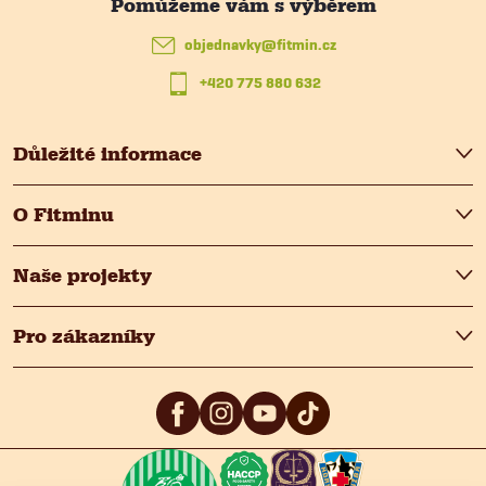
t
objednavky
@
fitmin.cz
+420 775 880 632
í
Důležité informace
O Fitminu
Naše projekty
Pro zákazníky