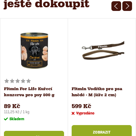
ještě dokoupit
Fitmin For Life Kuřecí
Fitmin Vodítko pro psa
konzerva pro psy 800 g
hnědé - M (šíře 2 cm)
89 Kč
599 Kč
Měrná
111,25 Kč / 1 kg
Vyprodáno
cena:
Skladem
ZOBRAZIT