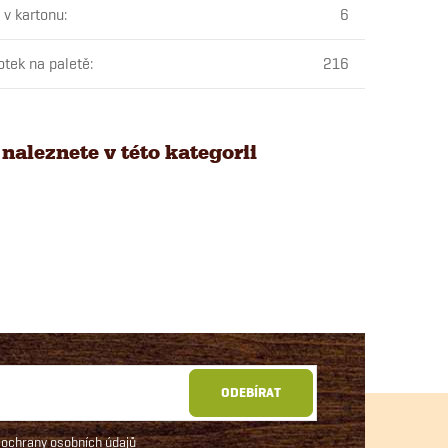
 v kartonu
:
6
otek na paletě
:
216
naleznete v této kategorii
ODEBÍRAT
ochrany osobních údajů