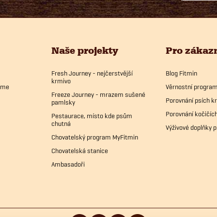
Naše projekty
Pro zákaz
Fresh Journey - nejčerstvější
Blog Fitmin
krmivo
bíme
Věrnostní progra
Freeze Journey - mrazem sušené
Porovnání psích k
pamlsky
Porovnání kočičíc
Pestaurace, místo kde psům
chutná
Výživové doplňky p
Chovatelský program MyFitmin
Chovatelská stanice
Ambasadoři