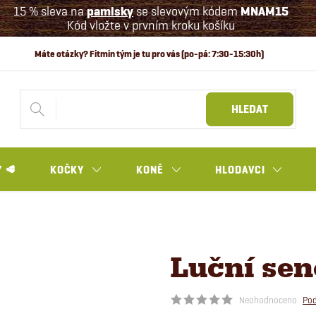
15 % sleva na
pamlsky
se slevovým kódem
MNAM15
Kód vložte v prvním kroku košíku
HLEDAT
 🥩
KOČKY
KONĚ
HLODAVCI
Luční sen
Neohodnoceno
Pod