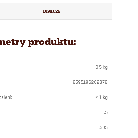
DISKUZE
metry produktu:
0.5 kg
8595196202878
alení
:
< 1 kg
.5
.505