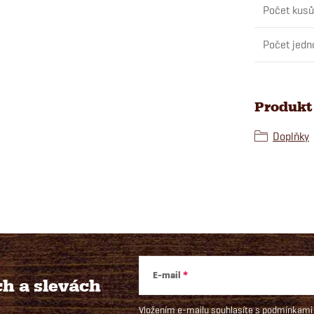
Počet kusů
Počet jedn
Produkt 
Doplňky
E-mail
ch
a slevách
Vložením e-mailu souhlasíte s
podmínkami 