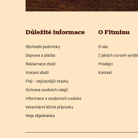
á
p
Důležité informace
O Fitminu
a
Obchodní podmínky
O nás
t
Doprava a platba
Z jakých surovin vyrá
í
Reklamace zboží
Prodejci
Vrácení zboží
Kontakt
FAQ – nejčastější otázky
Ochrana osobních údajů
Informace o souborech cookies
Veterinární léčivé přípravky
Moje objednávka