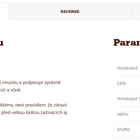
RECENZE
u
Para
Hmotnost
:
jí imunitu a podporuje správné
EAN
:
sti a vůně.
Hmotnost b
oblémy, není pravidlem, že zdravý
 před velkou škálou zažívacích aj.
netto
:
brutto
: