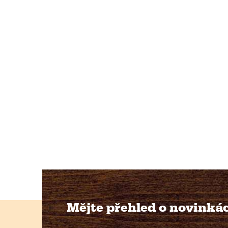
Mějte přehled o novinká
Z