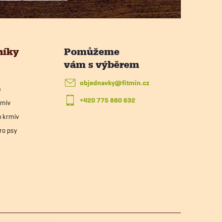
níky
objednavky
@
fitmin.cz
m
+420 775 880 632
rmiv
h krmiv
ro psy