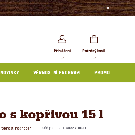
NÁKUPNÍ
Přihlášení
Prázdný košík
KOŠÍK
NOVINKY
VĚRNOSTNÍ PROGRAM
PROMO
o s kopřivou 15 l
Kód produktu:
305570020
robnosti hodnocení