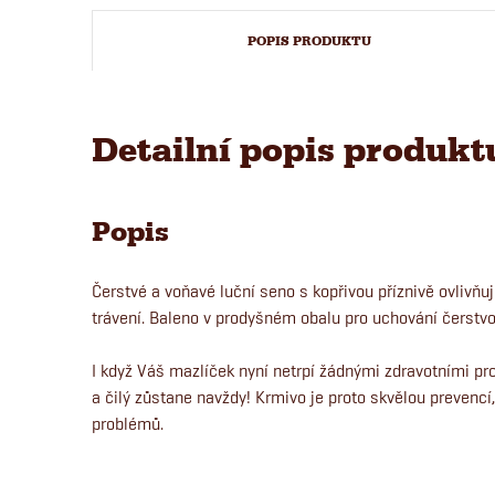
POPIS PRODUKTU
Detailní popis produkt
Popis
Čerstvé a voňavé luční seno s kopřivou příznivě ovlivňu
trávení. Baleno v prodyšném obalu pro uchování čerstvo
I když Váš mazlíček nyní netrpí žádnými zdravotními pr
a čilý zůstane navždy! Krmivo je proto skvělou prevencí,
problémů.