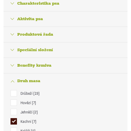
Charakteristika psa
Aktivita psa
Produktová řada
Speciální složení
Benefity krmiva
Druh masa
Drůbeží
19
Hovězí
7
Jehněčí
2
Kachní
7
Králičí
4