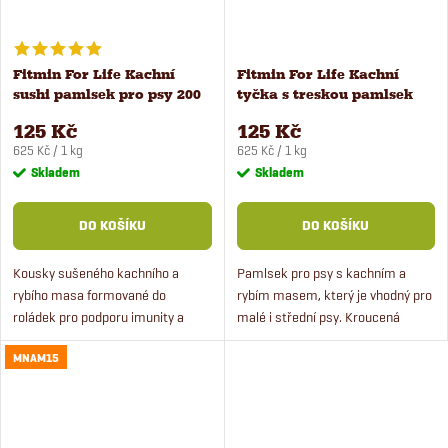
Fitmin For Life Kachní
Fitmin For Life Kachní
sushi pamlsek pro psy 200
tyčka s treskou pamlsek
g
pro psy 200 g
125 Kč
125 Kč
Měrná
Měrná
625 Kč / 1 kg
625 Kč / 1 kg
cena:
cena:
Skladem
Skladem
DO KOŠÍKU
DO KOŠÍKU
Kousky sušeného kachního a
Pamlsek pro psy s kachním a
rybího masa formované do
rybím masem, který je vhodný pro
roládek pro podporu imunity a
malé i střední psy. Kroucená
lesklé srsti. Vynikající doplnění a
tyčinka se dá dobře rozdělit a je
MNAM15
oživení Vašeho společného
vhodná i pro výcvik.
tréninku.