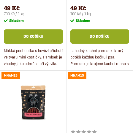
p
psy 70 g
a kočky 70 g
r
49 Kč
49 Kč
Měrná
Měrná
r
700 Kč / 1 kg
700 Kč / 1 kg
cena:
cena:
Skladem
Skladem
o
o
DO KOŠÍKU
DO KOŠÍKU
d
d
Měkká pochoutka s hovězí příchutí
Lahodný kachní pamlsek, který
u
ve tvaru mini kostičky. Pamlsek je
potěší každou kočku i psa.
u
vhodný jako odměna při výcviku
Pamlsek je krájené kachní maso s
k
pro všechny psy. Vhodné pro
obsahem přirozeného tuku,
k
MNAM15
MNAM15
štěňata od 6 měsíců.
sušený teplým čistým vzduchem.
t
Kachní jerky obsahují vysoký...
t
ů
ů