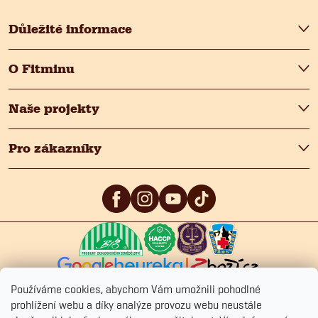
y
Důležité informace
v
O Fitminu
ý
p
Naše projekty
i
Pro zákazníky
s
u
5
/5
4.9
/5
4.9
/5
Používáme cookies, abychom Vám umožnili pohodlné
prohlížení webu a díky analýze provozu webu neustále