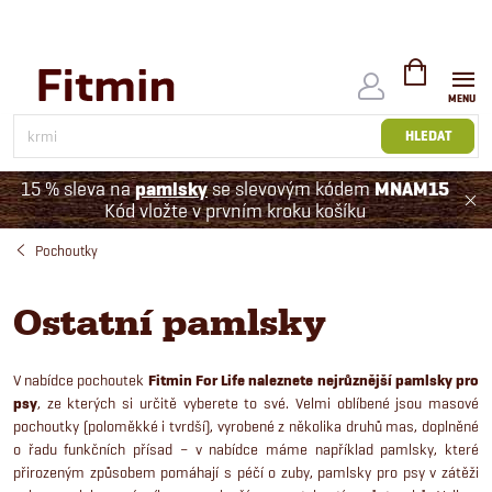
Přejít
na
obsah
NÁKUPNÍ
KOŠÍK
HLEDAT
15 % sleva na
pamlsky
se slevovým kódem
MNAM15
Kód vložte v prvním kroku košíku
Pochoutky
Ostatní pamlsky
V nabídce pochoutek
Fitmin For Life naleznete nejrůznější pamlsky pro
psy
, ze kterých si určitě vyberete to své. Velmi oblíbené jsou masové
pochoutky (poloměkké i tvrdší), vyrobené z několika druhů mas, doplněné
o řadu funkčních přísad – v nabídce máme například pamlsky, které
přirozeným způsobem pomáhají s péčí o zuby, pamlsky pro psy v zátěži