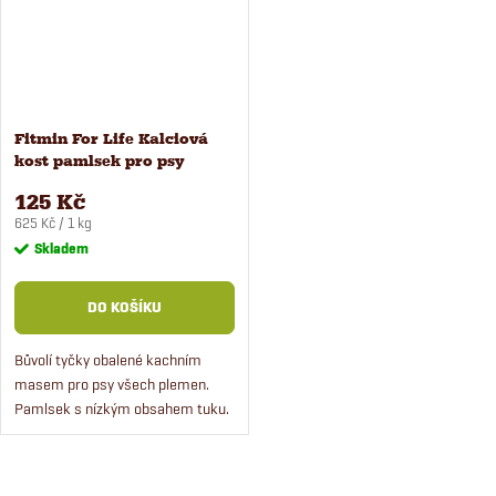
Fitmin For Life Kalciová
kost pamlsek pro psy
kachna 200 g
125 Kč
Měrná
625 Kč / 1 kg
cena:
Skladem
DO KOŠÍKU
Bůvolí tyčky obalené kachním
masem pro psy všech plemen.
Pamlsek s nízkým obsahem tuku.