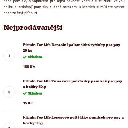
nebo pamlsky s vápníkem pro lepší pevnost kostí a růst zubů. Velkou
oblibu si získávají pamlsky sušené mrazem, u kterých si můžete vybrat
hned ze čtyř příchutí.
Nejprodávanější
Fitmin For Life Dentální poloměkké tyčinky pro psy
20 ks
Skladem
155 Kč
Fitmin For Life Tuňákové polštářky pamlsek pro psy
a kočky 50 g
Skladem
35 Kč
Fitmin For Life Lososové polštářky pamlsek pro psy a
kočky 50 g