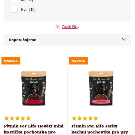
Rybí
10
Zrušit filtry
Ř
Doporučujeme
a
Nejlevnější
V
MNAM15
MNAM15
Nejdražší
z
ý
Nejprodávanější
e
Abecedně
p
n
i
í
s
Fitmin For Life Hovězí mini
Fitmin For Life Jerky
p
kostička pochoutka pro
kachní pochoutka pro psy