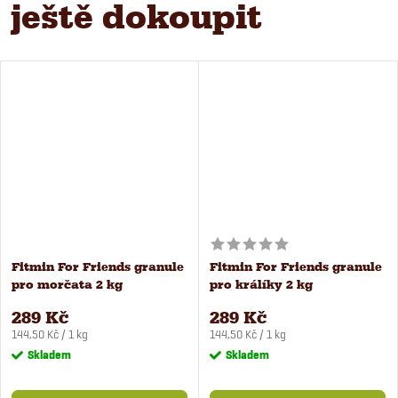
ještě dokoupit
Fitmin For Friends granule
Fitmin For Friends granule
pro morčata 2 kg
pro králíky 2 kg
289 Kč
289 Kč
Měrná
Měrná
144,50 Kč / 1 kg
144,50 Kč / 1 kg
cena:
cena:
Skladem
Skladem