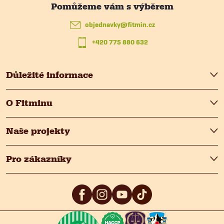
t
objednavky
@
fitmin.cz
+420 775 880 632
í
Důležité informace
O Fitminu
Naše projekty
Pro zákazníky