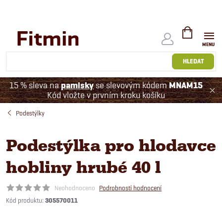
Přejít
na
obsah
NÁKUPNÍ
KOŠÍK
HLEDAT
15 % sleva na
pamlsky
se slevovým kódem
MNAM15
Kód vložte v prvním kroku košíku
Podestýlky
Podestýlka pro hlodavce
hobliny hrubé 40 l
Neohodnoceno
Podrobnosti hodnocení
Kód produktu:
305570011