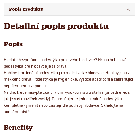
Popis produktu
Detailní popis produktu
Popis
Hledáte bezprašnou podestýlku pro svého hlodavce? Hrubá hoblinová
podestýlka pro hlodavce je ta pravá.
Hobliny jsou ideální podestýlka pro malé i velké hlodavce. Hobliny jsou z
měkkého dřeva. Podestýlka je hygienické, vysoce absorpční a zabraňující
nepříjemnému zápachu.
Na dno klece nasypte cca 5-7 cm vysokou vrstvu steliva (případně více,
jak je váš mazlíček zvyklý). Doporučujeme jednou týdně podestýlku
kompletně vyměnit nebo častěji, dle potřeby hlodavce. Skladujte na
suchém místě.
Benefity