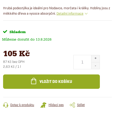
Hrubá podestýlka je ideální pro hlodavce, morčata i králíky. Hobliny jsou z
měkkého dřeva a vysoce absorpční.
Detailní informace
Skladem
13.8.2026
105 Kč
87 Kč bez DPH
Měrná
2,63 Kč / 1 l
cena:
VLOŽIT DO KOŠÍKU
Dotaz k produktu
Hlídací pes
Sdílet