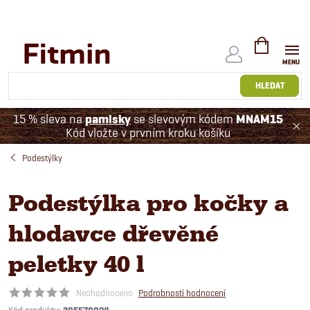
Přejít
na
obsah
NÁKUPNÍ
KOŠÍK
HLEDAT
15 % sleva na
pamlsky
se slevovým kódem
MNAM15
Kód vložte v prvním kroku košíku
Podestýlky
Podestýlka pro kočky a
hlodavce dřevěné
peletky 40 l
Neohodnoceno
Podrobnosti hodnocení
Kód produktu: