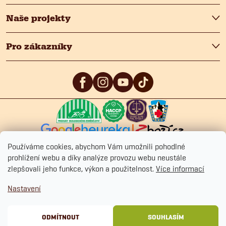
Naše projekty
Pro zákazníky
5
/5
4.9
/5
4.9
/5
Používáme cookies, abychom Vám umožnili pohodlné
prohlížení webu a díky analýze provozu webu neustále
zlepšovali jeho funkce, výkon a použitelnost.
Více informací
Copyright 2026
Fitmin.cz
. Všechna práva vyhrazena.
Upravit nastavení
Nastavení
cookies
Ochrana osobních údajů
Obchodní podmínky
Cookies
ODMÍTNOUT
SOUHLASÍM
Vytvořil Shoptet Premium
&
BlueGhost.cz