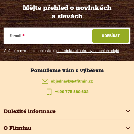
Mějte přehled o novinkách
a slevách
Z
á
E-mail
ODEBÍRAT
p
Vložením e-mailu souhlasíte s
podmínkami ochrany osobních údajů
a
t
objednavky
@
fitmin.cz
+420 775 880 632
í
Důležité informace
O Fitminu