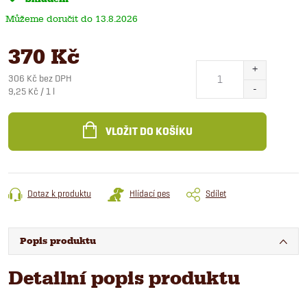
13.8.2026
370 Kč
306 Kč bez DPH
Měrná
9,25 Kč / 1 l
cena:
VLOŽIT DO KOŠÍKU
Dotaz k produktu
Hlídací pes
Sdílet
Popis produktu
Detailní popis produktu