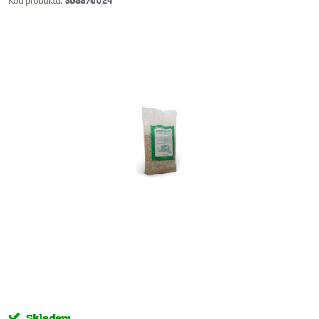
305570024
Skladem