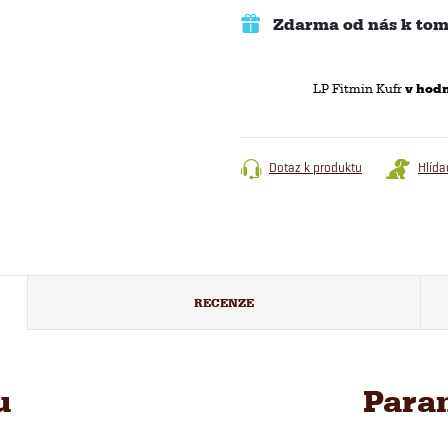
Zdarma od nás k tom
LP Fitmin Kufr
v hodn
Dotaz k produktu
Hlída
RECENZE
u
Para