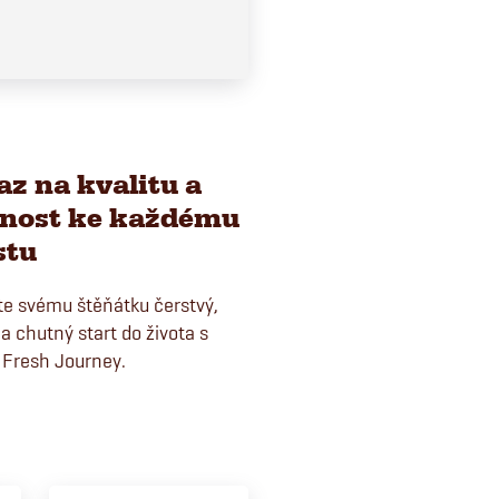
az na kvalitu a
rnost ke každému
stu
te svému štěňátku čerstvý,
a chutný start do života s
 Fresh Journey.