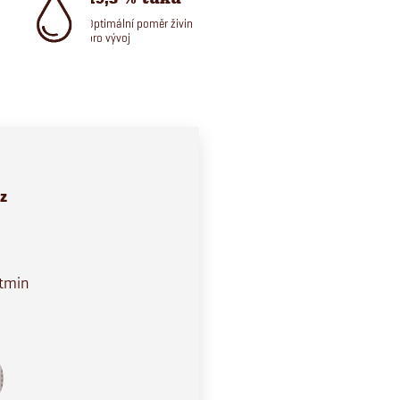
Optimální poměr živin
pro vývoj
 z
itmin