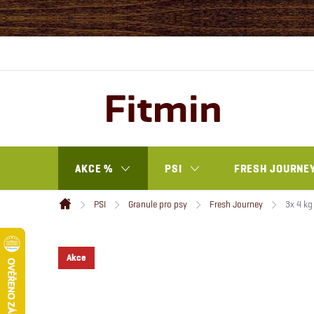
Přejít
na
obsah
AKCE %
PSI
FRESH JOURNEY
PSI
Granule pro psy
Fresh Journey
3x 4 kg
Domů
Akce