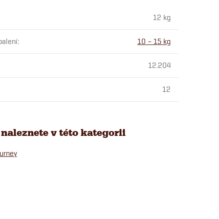
12 kg
alení
:
10 – 15 kg
12.204
12
naleznete v této kategorii
urney