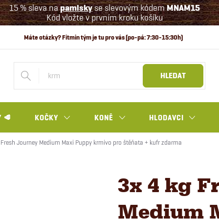
15 % sleva na
pamlsky
se slevovým kódem
MNAM15
Kód vložte v prvním kroku košíku
HLEDAT
 🥩
KOČKY
KONĚ
HLODAVCI
 Fresh Journey Medium Maxi Puppy krmivo pro štěňata + kufr zdarma
3x 4 kg F
Medium 