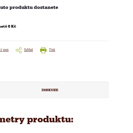
uto produktu dostanete
otě 0 Kč
cí pes
Sdílet
Tisk
DISKUZE
metry produktu: