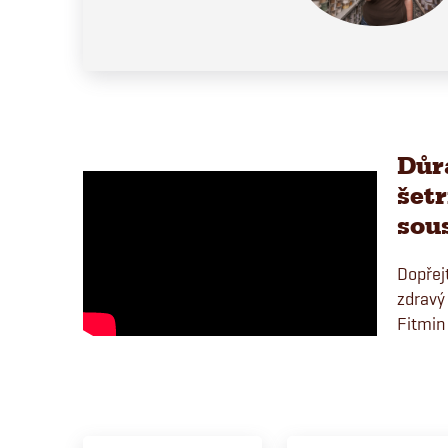
Důr
šet
sou
Dopřej
zdravý 
Fitmin