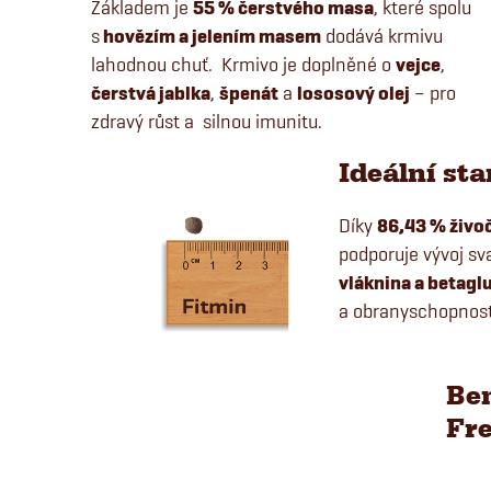
Základem je
55 % čerstvého masa
, které spolu
s
hovězím a jelením masem
dodává krmivu
lahodnou chuť. Krmivo je doplněné o
vejce
,
čerstvá jablka
,
špenát
a
lososový olej
– pro
zdravý růst a silnou imunitu.
Ideální sta
Díky
86,43 % živo
podporuje vývoj sv
vláknina a betagl
a obranyschopnos
Ben
Fr