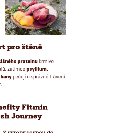
rt pro štěně
čišného proteinu
krmivo
alů, zatímco
psyllium,
ukany
pečují o správné trávení
t.
efity Fitmin
esh Journey
Z výroby rovnou do