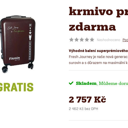
krmivo pr
zdarma
Neohodnoceno
Pod
Výhodné balení superprémiového k
Fresh Journey je naše nová generace
surovin a s důrazem na maximální kv
Skladem
2 757 Kč
2 462 Kč bez DPH
Měrná
cena: