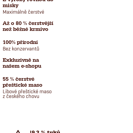
misky
Maximálně čerstvé
Až o 80 % čerstvější
než běžné krmivo
100% přírodní
Bez konzervantů
Exkluzivně na
našem e-shopu
55 % čerstvé
přeštické maso
Libové přeštické maso
z českého chovu
19,3 % tuků