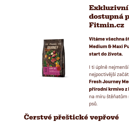
Exkluzivní
dostupná 
Fitmin.cz
Vítáme všechna š
Medium & Maxi Pup
start do života.
I ti úplně nejmenší
nejpoctivější začát
Fresh Journey Me
přírodní krmivo z
na míru štěňatům 
psů.
Čerstvé přeštické vepřové