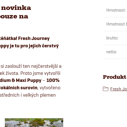
 novinka
Hmotnost
:
pouze na
Hmotnost b
těňátka!
Fresh Journey
brutto
:
py je tu pro jejich čerstvý
netto
:
 si zaslouží ten nejčerstvější a
ek života. Proto jsme vytvořili
Produkt 
dium & Maxi Puppy
–
100%
 lokálních surovin
, vytvořeno
Fresh Jo
středních i velkých plemen