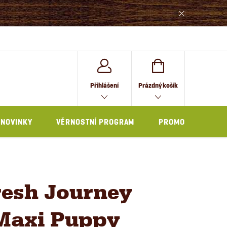
NÁKUPNÍ
Přihlášení
Prázdný košík
KOŠÍK
NOVINKY
VĚRNOSTNÍ PROGRAM
PROMO
resh Journey
Maxi Puppy