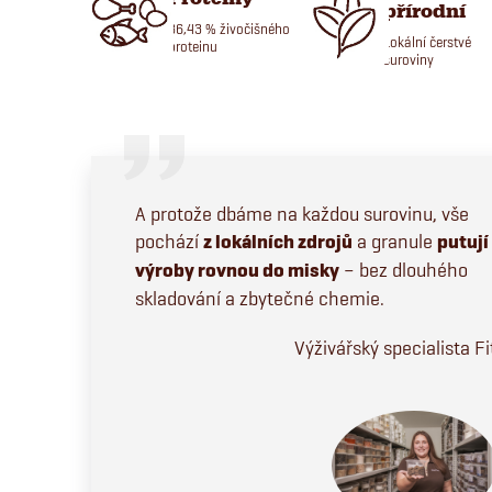
přírodní
86,43 % živočišného
Lokální čerstvé
proteinu
suroviny
A protože dbáme na každou surovinu, vše
pochází
z lokálních zdrojů
a granule
putují
výroby rovnou do misky
– bez dlouhého
skladování a zbytečné chemie.
Výživářský specialista F