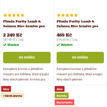
Fitmin Purity Lamb &
Fitmin Purity Lamb &
Salmon Rice krmivo pro
Salmon Rice krmivo pro
štěňata 12 kg
štěňata 2 kg
2 249 Kč
469 Kč
Měrná
Měrná
187,42 Kč / 1 kg
234,50 Kč / 1 kg
cena:
cena:
Skladem
Skladem
DO KOŠÍKU
DO KOŠÍKU
Kompletní krmivo s jehněčím
Kompletní krmivo s jehněčím
masem pro štěňata, březí a kojící
masem pro štěňata, březí a kojící
feny všech plemen. Krmivo pro
feny všech plemen.
štěňata je vhodné pro malé,
Superprémiové krmivo obsahuje
Akce
Akce
střední i velké psy. Krmivo je s rýží
čerstvé jehněčí maso s lososem a
a lososem a...
rýži. Krmivo pro štěňata je...
+ Dárek zdarma
Novinka
Bez kuřecího