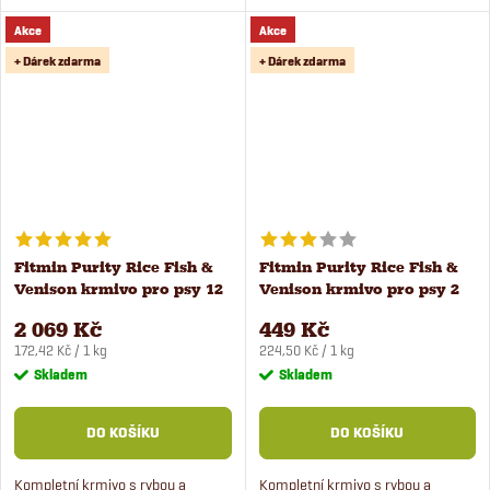
štěňata malých, středních i
štěňata malých, středních i
Akce
Akce
velkých plemen psů. Receptura je
velkých plemen psů. Receptura je
založená...
založená...
+ Dárek zdarma
+ Dárek zdarma
Fitmin Purity Rice Fish &
Fitmin Purity Rice Fish &
Venison krmivo pro psy 12
Venison krmivo pro psy 2
kg
kg
2 069 Kč
449 Kč
Měrná
Měrná
172,42 Kč / 1 kg
224,50 Kč / 1 kg
cena:
cena:
Skladem
Skladem
DO KOŠÍKU
DO KOŠÍKU
Kompletní krmivo s rybou a
Kompletní krmivo s rybou a