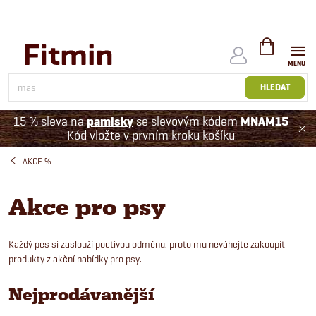
Přejít
na
obsah
NÁKUPNÍ
KOŠÍK
HLEDAT
15 % sleva na
pamlsky
se slevovým kódem
MNAM15
Kód vložte v prvním kroku košíku
AKCE %
Akce pro psy
Každý pes si zaslouží poctivou odměnu, proto mu neváhejte zakoupit
produkty z akční nabídky pro psy.
Nejprodávanější