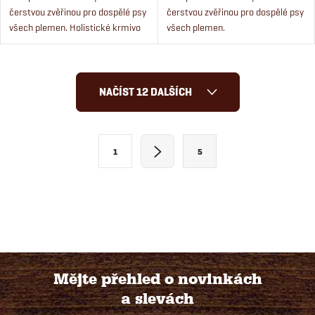
čerstvou zvěřinou pro dospělé psy
čerstvou zvěřinou pro dospělé psy
všech plemen. Holistické krmivo
všech plemen.
pro psy s čerstvým masem a rýží.
O
NAČÍST 12 DALŠÍCH
v
l
S
1
5
t
á
r
d
á
a
n
k
c
o
í
Mějte přehled o novinkách
v
a slevách
á
Z
p