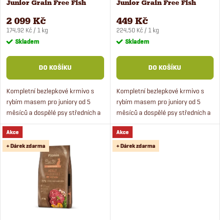
p
Junior Grain Free Fish
Junior Grain Free Fish
p
Menu krmivo pro psy 12 kg
Menu krmivo pro psy 2 kg
r
2 099 Kč
449 Kč
Měrná
Měrná
r
174,92 Kč / 1 kg
224,50 Kč / 1 kg
cena:
cena:
Skladem
Skladem
o
o
DO KOŠÍKU
DO KOŠÍKU
d
d
Kompletní bezlepkové krmivo s
Kompletní bezlepkové krmivo s
u
rybím masem pro juniory od 5
rybím masem pro juniory od 5
u
měsíců a dospělé psy středních a
měsíců a dospělé psy středních a
k
velkých
velkých
k
Akce
Akce
plemen. Monoproteinové krmivo s
plemen. Monoproteinové krmivo s
t
rybou bude chutnat i mlsným
rybou bude chutnat i mlsným
+ Dárek zdarma
+ Dárek zdarma
t
psům.
psům.
ů
ů