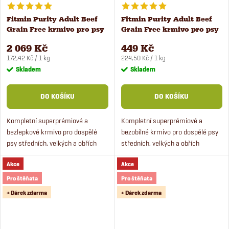
Fitmin Purity Adult Beef
Fitmin Purity Adult Beef
Grain Free krmivo pro psy
Grain Free krmivo pro psy
12 kg
2 kg
2 069 Kč
449 Kč
Měrná
Měrná
172,42 Kč / 1 kg
224,50 Kč / 1 kg
cena:
cena:
Skladem
Skladem
DO KOŠÍKU
DO KOŠÍKU
Kompletní superprémiové a
Kompletní superprémiové a
bezlepkové krmivo pro dospělé
bezobilné krmivo pro dospělé psy
psy středních, velkých a obřích
středních, velkých a obřích
plemen. Granule obsahují čerstvé
plemen.
Akce
Akce
hovězí maso z ověřených
certifikovaných chovů...
Pro štěňata
Pro štěňata
+ Dárek zdarma
+ Dárek zdarma