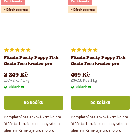
obilovin.
zeleným hráškem.
Pro štěňata
Pro štěňata
+ Dárek zdarma
+ Dárek zdarma
Fitmin Purity Puppy Fish
Fitmin Purity Puppy Fish
Grain Free krmivo pro
Grain Free krmivo pro
štěňata 12 kg
štěňata 2 kg
2 249 Kč
469 Kč
Měrná
Měrná
187,42 Kč / 1 kg
234,50 Kč / 1 kg
cena:
cena:
Skladem
Skladem
DO KOŠÍKU
DO KOŠÍKU
Kompletní bezlepkové krmivo pro
Kompletní bezlepkové krmivo pro
štěňata, březí a kojící feny všech
štěňata, březí a kojící feny všech
plemen. Krmivo je určeno pro
plemen. Krmivo je určeno pro