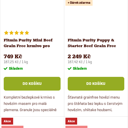
+ Dárek zdarma
Fitmin Purity Mini Beef
Fitmin Purity Puppy &
Grain Free krmivo pro
Starter Beef Grain Free
malé psy 4 kg
krmivo pro štěňata 12 kg
749 Kč
2 249 Kč
Měrná
Měrná
187,25 Kč / 1 kg
187,42 Kč / 1 kg
cena:
cena:
Skladem
Skladem
DO KOŠÍKU
DO KOŠÍKU
Kompletní bezlepkové krmivo s
Šťavnaté grainfree hovězí menu
hovězím masem pro malá
pro štěňata bez lepku s čerstvým
plemena. Granule jsou speciálně
hovězím, shiitake houbami,
uzpůsobeny pro malé psy,
dýňovým pyré, brusinkami,
Akce
Akce
obsahují čerstvé maso a jsou bez
farmářskými bramborami a