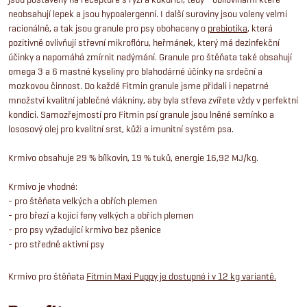
neobsahují lepek a jsou hypoalergenní. I další suroviny jsou voleny velmi
racionálně, a tak jsou granule pro psy obohaceny o
prebiotika
, která
pozitivně ovlivňují střevní mikroflóru, heřmánek, který má dezinfekční
účinky a napomáhá zmírnit nadýmání. Granule pro štěňata také obsahují
omega 3 a 6 mastné kyseliny pro blahodárné účinky na srdeční a
mozkovou činnost. Do každé Fitmin granule jsme přidali i nepatrné
množství kvalitní jablečné vlákniny, aby byla střeva zvířete vždy v perfektní
kondici. Samozřejmostí pro Fitmin psí granule jsou lněné semínko a
lososový olej pro kvalitní srst, kůži a imunitní systém psa.
Krmivo obsahuje 29 % bílkovin, 19 % tuků, energie 16,92 MJ/kg.
Krmivo je vhodné:
- pro štěňata velkých a obřích plemen
- pro březí a kojící feny velkých a obřích plemen
- pro psy vyžadující krmivo bez pšenice
- pro středně aktivní psy
Krmivo pro štěňata
Fitmin Maxi Puppy je dostupné i v 12 kg variantě.