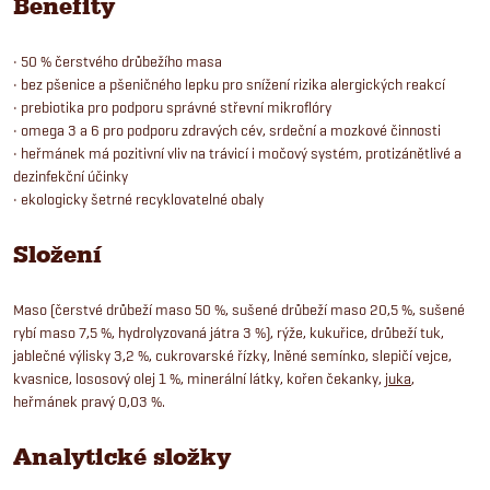
Benefity
• 50 % čerstvého drůbežího masa
• bez pšenice a pšeničného lepku pro snížení rizika alergických reakcí
• prebiotika pro podporu správné střevní mikroflóry
• omega 3 a 6 pro podporu zdravých cév, srdeční a mozkové činnosti
• heřmánek má pozitivní vliv na trávicí i močový systém, protizánětlivé a
dezinfekční účinky
• ekologicky šetrné recyklovatelné obaly
Složení
Maso (čerstvé drůbeží maso 50 %, sušené drůbeží maso 20,5 %, sušené
rybí maso 7,5 %, hydrolyzovaná játra 3 %), rýže, kukuřice, drůbeží tuk,
jablečné výlisky 3,2 %, cukrovarské řízky, lněné semínko, slepičí vejce,
kvasnice, lososový olej 1 %, minerální látky, kořen čekanky,
juka
,
heřmánek pravý 0,03 %.
Analytické složky