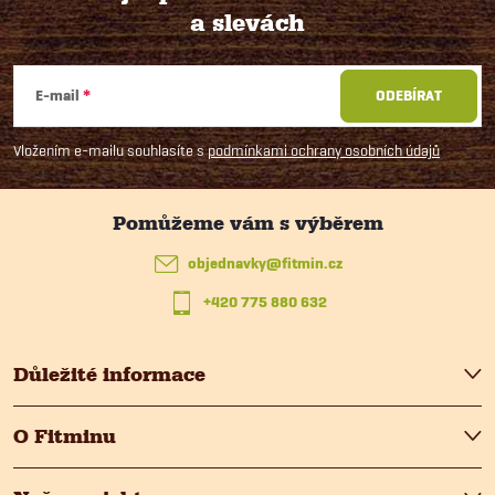
a slevách
Z
á
E-mail
ODEBÍRAT
p
Vložením e-mailu souhlasíte s
podmínkami ochrany osobních údajů
a
t
objednavky
@
fitmin.cz
+420 775 880 632
í
Důležité informace
O Fitminu