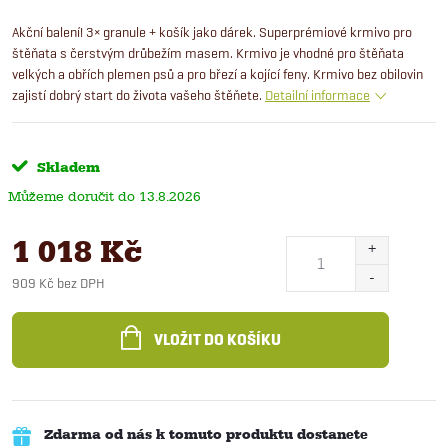
Akční balení! 3× granule + košík jako dárek. Superprémiové krmivo pro
štěňata s čerstvým drůbežím masem. Krmivo je vhodné pro štěňata
velkých a obřích plemen psů a pro březí a kojící feny. Krmivo bez obilovin
zajistí dobrý start do života vašeho štěňete.
Detailní informace
Skladem
13.8.2026
1 018 Kč
909 Kč bez DPH
Měrná
cena:
VLOŽIT DO KOŠÍKU
Zdarma od nás k tomuto produktu dostanete