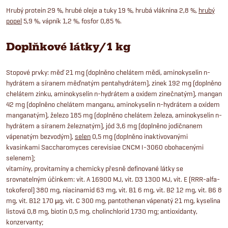
Hrubý protein 29 %, hrubé oleje a tuky 19 %, hrubá vláknina 2,8 %,
hrubý
popel
5,9 %, vápník 1,2 %, fosfor 0,85 %.
Doplňkové látky/1 kg
Stopové prvky: měď 21 mg (doplněno chelátem mědi, aminokyselin n-
hydrátem a síranem měďnatým pentahydrátem), zinek 192 mg (doplněno
chelátem zinku, aminokyselin n-hydrátem a oxidem zinečnatým), mangan
42 mg (doplněno chelátem manganu, aminokyselin n-hydrátem a oxidem
manganatým), železo 185 mg (doplněno chelátem železa, aminokyselin n-
hydrátem a síranem železnatým), jód 3,6 mg (doplněno jodičnanem
vápenatým bezvodým),
selen
0,5 mg (doplněno inaktivovanými
kvasinkami Saccharomyces cerevisiae CNCM I-3060 obohacenými
selenem);
vitamíny, provitamíny a chemicky přesně definované látky se
srovnatelným účinkem: vit. A 16900 MJ, vit. D3 1300 MJ, vit. E (RRR-alfa-
tokoferol) 380 mg, niacinamid 63 mg, vit. B1 6 mg, vit. B2 12 mg, vit. B6 8
mg, vit. B12 170 µg, vit. C 300 mg, pantothenan vápenatý 21 mg, kyselina
listová 0,8 mg, biotin 0,5 mg, cholinchlorid 1730 mg; antioxidanty,
konzervanty;