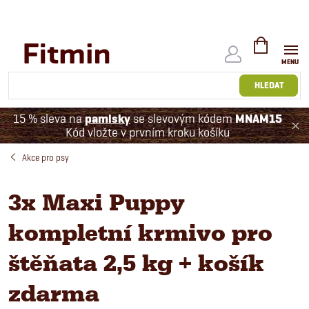
Přejít
na
obsah
NÁKUPNÍ
KOŠÍK
HLEDAT
15 % sleva na
pamlsky
se slevovým kódem
MNAM15
Kód vložte v prvním kroku košíku
Akce pro psy
3x Maxi Puppy
kompletní krmivo pro
štěňata 2,5 kg + košík
zdarma