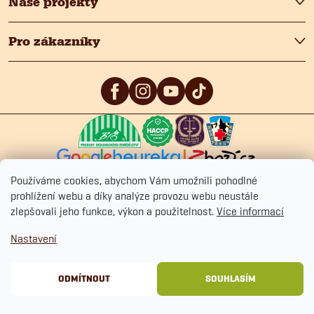
Naše projekty
Pro zákazníky
5
/5
4.9
/5
4.9
/5
Používáme cookies, abychom Vám umožnili pohodlné
prohlížení webu a díky analýze provozu webu neustále
zlepšovali jeho funkce, výkon a použitelnost.
Více informací
Copyright 2026
Fitmin.cz
. Všechna práva vyhrazena.
Upravit nastavení
Nastavení
cookies
Ochrana osobních údajů
Obchodní podmínky
Cookies
ODMÍTNOUT
SOUHLASÍM
Vytvořil Shoptet Premium
&
BlueGhost.cz