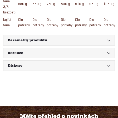
fena
580 g
660 g
750 g
830 g
910 g
980 g
1060 g
3/3
březosti
kojící
Dle
Dle
Dle
Dle
Dle
Dle
Dle
fena
potřeby
potřeby
potřeby
potřeby
potřeby
potřeby
potřeby
Parametry produktu
Recenze
Diskuse
Mějte přehled o novinkách