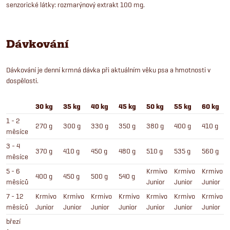
senzorické látky: rozmarýnový extrakt 100 mg.
Dávkování
Dávkování je denní krmná dávka při aktuálním věku psa a hmotnosti v
dospělosti.
30 kg
35 kg
40 kg
45 kg
50 kg
55 kg
60 kg
1 - 2
270 g
300 g
330 g
350 g
380 g
400 g
410 g
měsíce
3 - 4
370 g
410 g
450 g
480 g
510 g
535 g
560 g
měsíce
5 - 6
Krmivo
Krmivo
Krmivo
400 g
450 g
500 g
540 g
měsíců
Junior
Junior
Junior
7 - 12
Krmivo
Krmivo
Krmivo
Krmivo
Krmivo
Krmivo
Krmivo
měsíců
Junior
Junior
Junior
Junior
Junior
Junior
Junior
březí