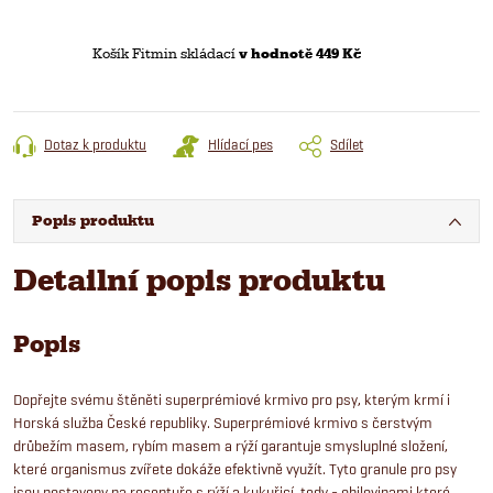
Košík Fitmin skládací
v hodnotě 449 Kč
Dotaz k produktu
Hlídací pes
Sdílet
Popis produktu
Detailní popis produktu
Popis
Dopřejte svému štěněti superprémiové krmivo pro psy, kterým krmí i
Horská služba České republiky. Superprémiové krmivo s čerstvým
drůbežím masem, rybím masem a rýží garantuje smysluplné složení,
které organismus zvířete dokáže efektivně využít. Tyto granule pro psy
jsou postaveny na receptuře s rýží a kukuřicí, tedy - obilovinami které