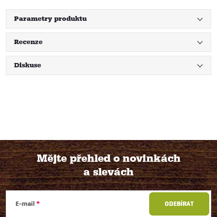
Parametry produktu
Recenze
Diskuse
Mějte přehled o novinkách
a slevách
Z
á
E-mail
ODEBÍRAT