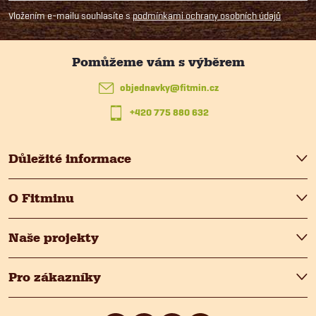
p
Vložením e-mailu souhlasíte s
podmínkami ochrany osobních údajů
a
t
objednavky
@
fitmin.cz
+420 775 880 632
í
Důležité informace
O Fitminu
Naše projekty
Pro zákazníky