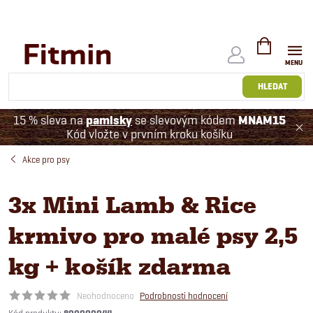
Přejít
na
obsah
NÁKUPNÍ
KOŠÍK
HLEDAT
15 % sleva na
pamlsky
se slevovým kódem
MNAM15
Kód vložte v prvním kroku košíku
Akce pro psy
3x Mini Lamb & Rice
krmivo pro malé psy 2,5
kg + košík zdarma
Neohodnoceno
Podrobnosti hodnocení
Kód produktu: