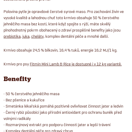
Polovina pytle je opravdové čerstvé syrové maso. Pro zachování živin ve
vysoké kvalitě a lahodnou chuť toto krmivo obsahuje 50 % čerstvého
jehněčího masa bez kosti, které když spojíte s rýží, máte skvělý
plnohodnotný pokrm obohacený o zdraví prospěšné benefity jako jsou
prebiotika
,
juka
,
cheláty
, komplex dentální péče a mnohé další.
Krmivo obsahuje 24,5 % bílkovin, 16,4 % tuků, energie 16,2 MJ/1 kg.
Krmivo pro psy
Fitmin Mini Lamb & Rice je dostupné i v 12 kg variantě.
Benefity
• 50 % čerstvého jehněčího masa
• Bez pšenice a kukuřice
• Smetánka lékařská pomáhá pozitivně ovlivňovat činnost jater a ledvin
• Černý rybíz působící jako přírodní antioxidant pro ochranu buněk před
volnými radikály
• Rozmarýnový extrakt pro podporu činnosti jater a lepší trávení
• Komplex dentální péče pro zdravý chrup