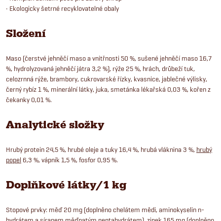
• Ekologicky šetrné recyklovatelné obaly
Složení
Maso (čerstvé jehněčí maso a vnitřnosti 50 %, sušené jehněčí maso 16,7
%, hydrolyzovaná jehněčí játra 3,2 %), rýže 25 %, hrách, drůbeží tuk,
celozrnná rýže, brambory, cukrovarské řízky, kvasnice, jablečné výlisky,
černý rybíz 1 %, minerální látky, juka, smetánka lékařská 0,03 %, kořen z
čekanky 0,01 %.
Analytické složky
Hrubý protein 24,5 %, hrubé oleje a tuky 16,4 %, hrubá vláknina 3 %,
hrubý
popel
6,3 %, vápník 1,5 %, fosfor 0,95 %.
Doplňkové látky/1 kg
Stopové prvky: měď 20 mg (doplněno chelátem mědi, aminokyselin n-
hydrátem a síranem měďnatým pentahydrátem), zinek 165 mg (doplněno