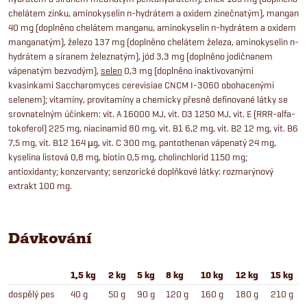
chelátem zinku, aminokyselin n-hydrátem a oxidem zinečnatým), mangan
40 mg (doplněno chelátem manganu, aminokyselin n-hydrátem a oxidem
manganatým), železo 137 mg (doplněno chelátem železa, aminokyselin n-
hydrátem a síranem železnatým), jód 3,3 mg (doplněno jodičnanem
vápenatým bezvodým),
selen
0,3 mg (doplněno inaktivovanými
kvasinkami Saccharomyces cerevisiae CNCM I-3060 obohacenými
selenem); vitamíny, provitamíny a chemicky přesně definované látky se
srovnatelným účinkem: vit. A 16000 MJ, vit. D3 1250 MJ, vit. E (RRR-alfa-
tokoferol) 225 mg, niacinamid 80 mg, vit. B1 6,2 mg, vit. B2 12 mg, vit. B6
7,5 mg, vit. B12 164 µg, vit. C 300 mg, pantothenan vápenatý 24 mg,
kyselina listová 0,8 mg, biotin 0,5 mg, cholinchlorid 1150 mg;
antioxidanty; konzervanty; senzorické doplňkové látky: rozmarýnový
extrakt 100 mg.
Dávkování
1,5 kg
2 kg
5 kg
8 kg
10 kg
12 kg
15 kg
dospělý pes
40 g
50 g
90 g
120 g
160 g
180 g
210 g