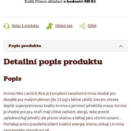
Košík Fitmin skládací
v hodnotě 449 Kč
Dotaz k produktu
Hlídací pes
Sdílet
Popis produktu
Detailní popis produktu
Popis
Krmivo Mini Lamb & Rice je kompletní senzitivní krmivo vhodné pro
dospělé psy malých plemen (do 13 kg) v běžné zátěži, kterým chcete
dopřát superprémiovou kvalitu krmiva a jemnost jehněčího masa. Krmivo
je vhodné pro psy, kteří mají citlivé zažívání, alergii, nebo prostě
upřednostňují jehněčí, ale přesto skáčou a běhají jako všichni ostatní…
Potřebují proto pravidelný příjem kvalitní energie, kterou získají z krmiva
sestaveného přesně pro ně.