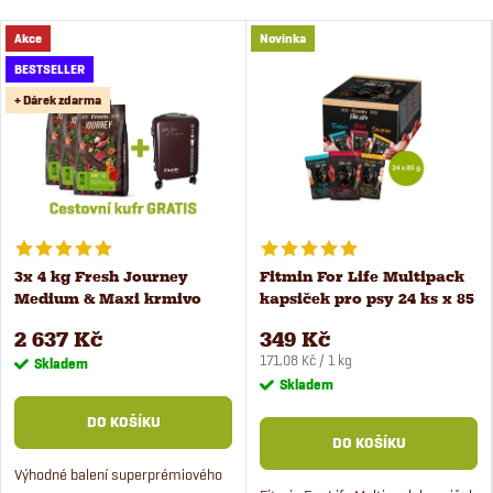
c
Akce
Novinka
e
BESTSELLER
+ Dárek zdarma
3x 4 kg Fresh Journey
Fitmin For Life Multipack
Medium & Maxi krmivo
kapsiček pro psy 24 ks x 85
pro psy + kufr zdarma
g
2 637 Kč
349 Kč
Měrná
171,08 Kč / 1 kg
Skladem
cena:
Skladem
DO KOŠÍKU
DO KOŠÍKU
Výhodné balení superprémiového