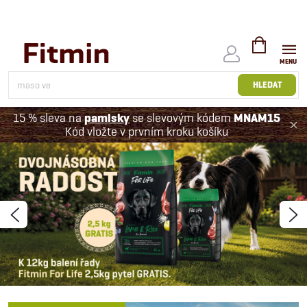
Přejít
na
obsah
NÁKUPNÍ
KOŠÍK
HLEDAT
15 % sleva na
pamlsky
se slevovým kódem
MNAM15
Kód vložte v prvním kroku košíku
K
v
a
Předchozí
N
l
i