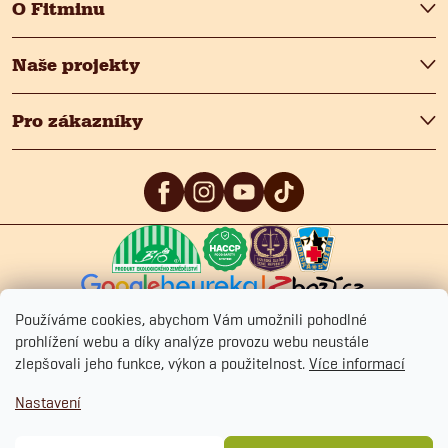
O Fitminu
Naše projekty
Pro zákazníky
5
/5
4.9
/5
4.9
/5
Používáme cookies, abychom Vám umožnili pohodlné
prohlížení webu a díky analýze provozu webu neustále
zlepšovali jeho funkce, výkon a použitelnost.
Více informací
Copyright 2026
Fitmin.cz
. Všechna práva vyhrazena.
Upravit nastavení
Nastavení
cookies
Ochrana osobních údajů
Obchodní podmínky
Cookies