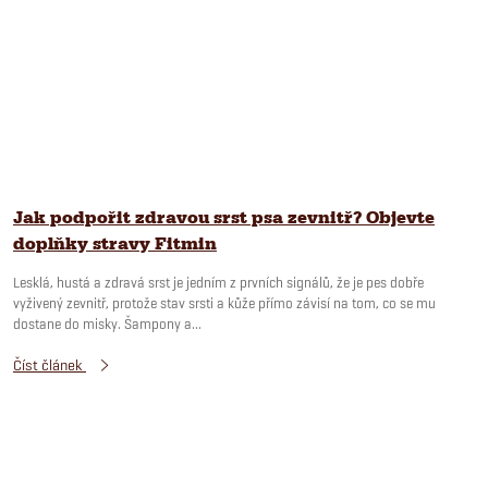
Jak podpořit zdravou srst psa zevnitř? Objevte
doplňky stravy Fitmin
Lesklá, hustá a zdravá srst je jedním z prvních signálů, že je pes dobře
vyživený zevnitř, protože stav srsti a kůže přímo závisí na tom, co se mu
dostane do misky. Šampony a...
Číst článek