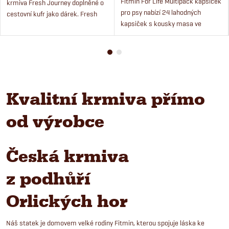
Fitmin For Life Multipack kapsiček
krmiva Fresh Journey doplněné o
pro psy nabízí 24 lahodných
cestovní kufr jako dárek. Fresh
kapsiček s kousky masa ve
Journey je naše nová generace
filetkách ve třech příchutích – s
holistického krmiva pro psy,
kuřecím masem, hovězím masem
vyrobená z čerstvých...
a krůtím masem.
Kvalitní krmiva přímo
od výrobce
Česká krmiva
z podhůří
Orlických hor
Náš statek je domovem velké rodiny Fitmin, kterou spojuje láska ke