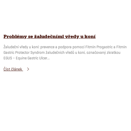
Problémy se žaludečními vředy u koní
Žaludeční vředy u koní: prevence a podpora pomocí Fitmin Progastric a Fitmin
Gastric Protector Syndrom žaludečních vředů u koní, označovaný zkratkou
EGUS – Equine Gastric Ulcer...
Číst článek