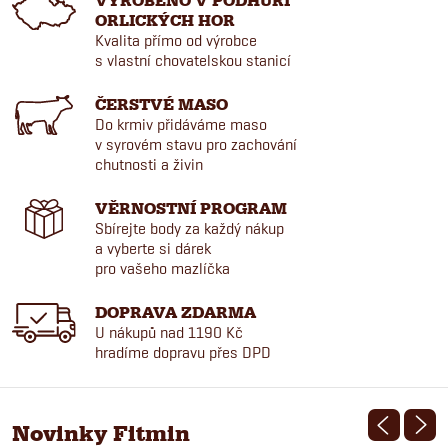
VYROBENO V PODHŮŘÍ
ORLICKÝCH HOR
í
Kvalita přímo od výrobce
s vlastní chovatelskou stanicí
m
ČERSTVÉ MASO
o
Do krmiv přidáváme maso
v syrovém stavu pro zachování
o
chutnosti a živin
d
VĚRNOSTNÍ PROGRAM
Sbírejte body za každý nákup
v
a vyberte si dárek
pro vašeho mazlíčka
ý
DOPRAVA ZDARMA
U nákupů nad 1190 Kč
r
hradíme dopravu přes DPD
o
b
Novinky Fitmin