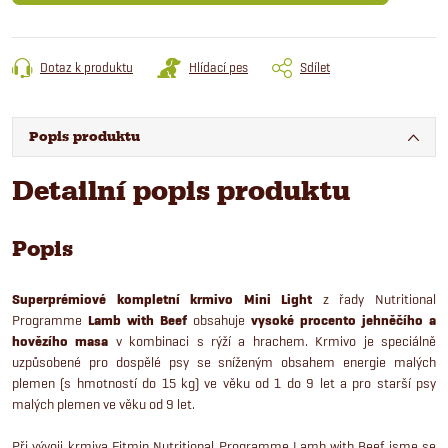
Dotaz k produktu
Hlídací pes
Sdílet
Popis produktu
Detailní popis produktu
Popis
Superprémiové kompletní krmivo Mini Light
z řady Nutritional
Programme
Lamb with Beef
obsahuje
vysoké procento jehněčího a
hovězího masa
v kombinaci s rýží a hrachem. Krmivo je speciálně
uzpůsobené pro dospělé psy se sníženým obsahem energie malých
plemen (s hmotností do 15 kg) ve věku od 1 do 9 let a pro starší psy
malých plemen ve věku od 9 let.
Při vývoji krmiva Fitmin Nutritional Programme Lamb with Beef jsme se