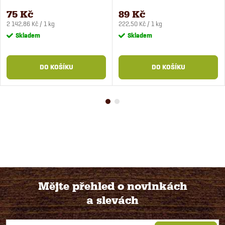
35 g
75 Kč
89 Kč
Měrná
Měrná
2 142,86 Kč / 1 kg
222,50 Kč / 1 kg
cena:
cena:
Skladem
Skladem
DO KOŠÍKU
DO KOŠÍKU
Mějte přehled o novinkách
a slevách
Z