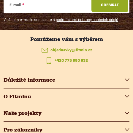
á
E-mail
ODEBÍRAT
p
Vložením e-mailu souhlasíte s
podmínkami ochrany osobních údajů
a
t
objednavky
@
fitmin.cz
+420 775 880 632
í
Důležité informace
O Fitminu
Naše projekty
Pro zákazníky