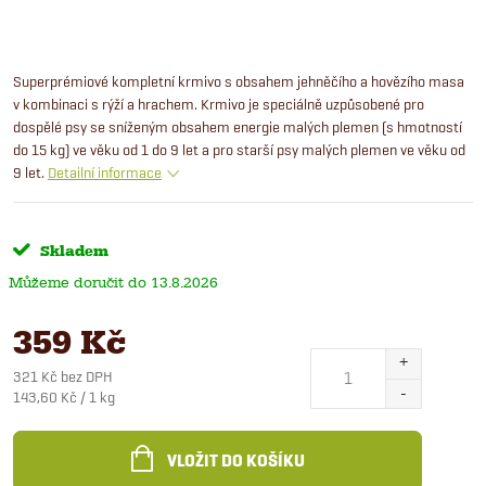
Superprémiové kompletní krmivo s obsahem jehněčího a hovězího masa
v kombinaci s rýží a hrachem. Krmivo je speciálně uzpůsobené pro
dospělé psy se sníženým obsahem energie malých plemen (s hmotností
do 15 kg) ve věku od 1 do 9 let a pro starší psy malých plemen ve věku od
9 let.
Detailní informace
Skladem
13.8.2026
359 Kč
321 Kč bez DPH
Měrná
143,60 Kč / 1 kg
cena:
VLOŽIT DO KOŠÍKU