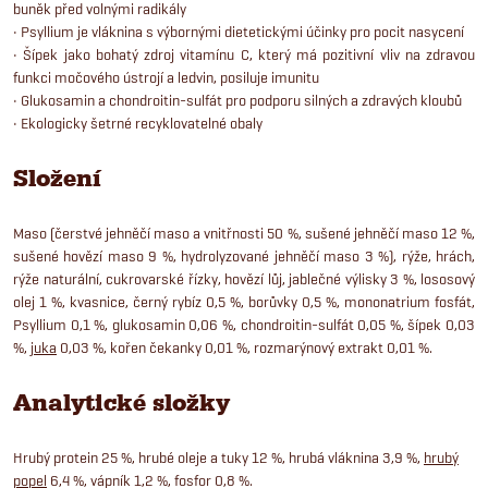
buněk před volnými radikály
• Psyllium je vláknina s výbornými dietetickými účinky pro pocit nasycení
• Šípek jako bohatý zdroj vitamínu C, který má pozitivní vliv na zdravou
funkci močového ústrojí a ledvin, posiluje imunitu
• Glukosamin a chondroitin-sulfát pro podporu silných a zdravých kloubů
• Ekologicky šetrné recyklovatelné obaly
Složení
Maso (čerstvé jehněčí maso a vnitřnosti 50 %, sušené jehněčí maso 12 %,
sušené hovězí maso 9 %, hydrolyzované jehněčí maso 3 %), rýže, hrách,
rýže naturální, cukrovarské řízky, hovězí lůj, jablečné výlisky 3 %, lososový
olej 1 %, kvasnice, černý rybíz 0,5 %, borůvky 0,5 %, mononatrium fosfát,
Psyllium 0,1 %, glukosamin 0,06 %, chondroitin-sulfát 0,05 %, šípek 0,03
%,
juka
0,03 %, kořen čekanky 0,01 %, rozmarýnový extrakt 0,01 %.
Analytické složky
Hrubý protein 25 %, hrubé oleje a tuky 12 %, hrubá vláknina 3,9 %,
hrubý
popel
6,4 %, vápník 1,2 %, fosfor 0,8 %.