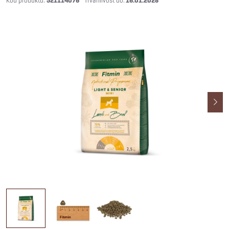
521114076
16.01.2028