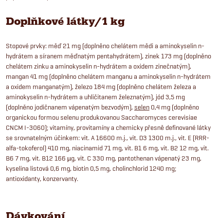
Doplňkové látky/1 kg
Stopové prvky: měď 21 mg (doplněno chelátem mědi a aminokyselin n-
hydrátem a síranem měďnatým pentahydrátem), zinek 173 mg (doplněno
chelátem zinku a aminokyselin n-hydrátem a oxidem zinečnatým),
mangan 41 mg (doplněno chelátem manganu a aminokyselin n-hydrátem
a oxidem manganatým), železo 184 mg (doplněno chelátem železa a
aminokyselin n-hydrátem a uhličitanem železnatým), jód 3,5 mg
(doplněno jodičnanem vápenatým bezvodým),
selen
0,4 mg (doplněno
organickou formou selenu produkovanou Saccharomyces cerevisiae
CNCM I-3060); vitamíny, provitamíny a chemicky přesně definované látky
se srovnatelným účinkem: vit. A 16600 m.j., vit. D3 1300 m.j., vit. E (RRR-
alfa-tokoferol) 410 mg, niacinamid 71 mg, vit. B1 6 mg, vit. B2 12 mg, vit.
B6 7 mg, vit. B12 166 µg, vit. C 330 mg, pantothenan vápenatý 23 mg,
kyselina listová 0,6 mg, biotin 0,5 mg, cholinchlorid 1240 mg;
antioxidanty, konzervanty.
Dávkování