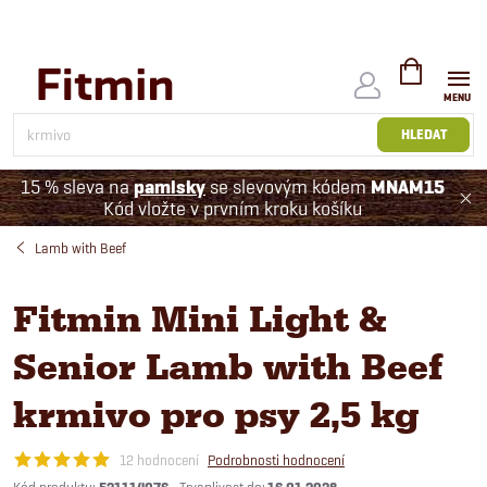
Přejít
na
obsah
NÁKUPNÍ
KOŠÍK
HLEDAT
15 % sleva na
pamlsky
se slevovým kódem
MNAM15
Kód vložte v prvním kroku košíku
Lamb with Beef
Fitmin Mini Light &
Senior Lamb with Beef
krmivo pro psy 2,5 kg
12 hodnocení
Podrobnosti hodnocení
Kód produktu: