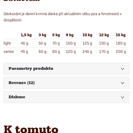
Dávkování je denní krmná dávka při aktuálním věku psa a hmotnosti v
dospělosti.
1,5 kg
3 kg
5 kg
8 kg
10 kg
12 kg
15 kg
light
40 g
50 g
70 g
100 g
125 g
150 g
180 g
senior
45 g
60 g
80 g
120 g
140 g
170 g
200 g
Parametry produktu
Recenze (12)
Diskuse
K tomuto