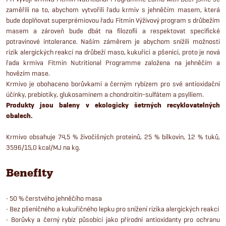
zaměřili na to, abychom vytvořili řadu krmiv s jehněčím masem, která
bude doplňovat superprémiovou řadu Fitmin Výživový program s drůbežím
masem a zároveň bude dbát na filozofii a respektovat specifické
potravinové intolerance. Naším záměrem je abychom snížili možnosti
rizik alergických reakcí na drůbeží maso, kukuřici a pšenici, proto je nová
řada krmiva Fitmin Nutritional Programme založena na jehněčím a
hovězím mase.
Krmivo je obohaceno borůvkami a černým rybízem pro své antioxidační
účinky, prebiotiky, glukosaminem a chondroitin-sulfátem a psylliem.
Produkty jsou baleny v ekologicky šetrných recyklovatelných
obalech.
Krmivo obsahuje 74,5 % živočišných proteinů, 25 % bílkovin, 12 % tuků,
3596/15,0 kcal/MJ na kg.
Benefity
• 50 % čerstvého jehněčího masa
• Bez pšeničného a kukuřičného lepku pro snížení rizika alergických reakcí
• Borůvky a černý rybíz působící jako přírodní antioxidanty pro ochranu