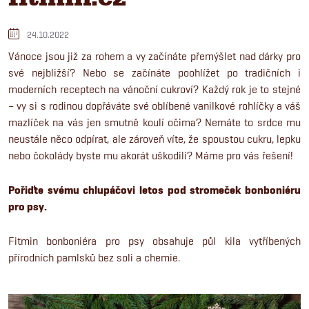
24.10.2022
Vánoce jsou již za rohem a vy začínáte přemýšlet nad dárky pro
své nejbližší? Nebo se začínáte poohlížet po tradičních i
moderních receptech na vánoční cukroví? Každý rok je to stejné
– vy si s rodinou dopřáváte své oblíbené vanilkové rohlíčky a váš
mazlíček na vás jen smutně koulí očima? Nemáte to srdce mu
neustále něco odpírat, ale zároveň víte, že spoustou cukru, lepku
nebo čokolády byste mu akorát uškodili? Máme pro vás řešení!
Pořiďte svému chlupáčovi letos pod stromeček bonboniéru
pro psy.
Fitmin bonboniéra pro psy obsahuje půl kila vytříbených
přírodních pamlsků bez soli a chemie.