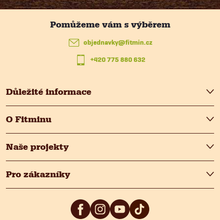
a
t
objednavky
@
fitmin.cz
+420 775 880 632
í
Důležité informace
O Fitminu
Naše projekty
Pro zákazníky