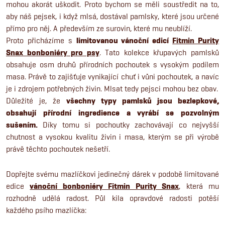
mohou akorát uškodit. Proto bychom se měli soustředit na to,
aby náš pejsek, i když mlsá, dostával pamlsky, které jsou určené
přímo pro něj. A především ze surovin, které mu neublíží.
Proto přicházíme s
limitovanou vánoční edicí
Fitmin Purity
Snax bonboniéry pro psy
. Tato kolekce křupavých pamlsků
obsahuje osm druhů přírodních pochoutek s vysokým podílem
masa. Právě to zajišťuje vynikající chuť i vůni pochoutek, a navíc
je i zdrojem potřebných živin. Mlsat tedy pejsci mohou bez obav.
Důležité je, že
všechny typy pamlsků jsou bezlepkové,
obsahují přírodní ingredience a vyrábí
se pozvolným
sušením.
Díky tomu si pochoutky zachovávají co nejvyšší
chutnost a vysokou kvalitu živin i masa, kterým se při výrobě
právě těchto pochoutek nešetří.
Dopřejte svému mazlíčkovi jedinečný dárek v podobě limitované
edice
vánoční bonboniéry Fitmin Purity Snax
, která mu
rozhodně udělá radost. Půl kila opravdové radosti potěší
každého psího mazlíčka: