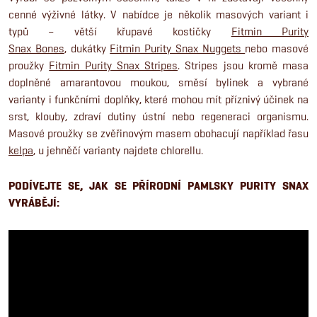
cenné výživné látky. V nabídce je několik masových variant i
typů – větší křupavé kostičky
Fitmin Purity
Snax Bones
, dukátky
Fitmin Purity Snax Nuggets
nebo masové
proužky
Fitmin Purity Snax Stripes
. Stripes jsou kromě masa
doplněné amarantovou moukou, směsí bylinek a vybrané
varianty i funkčními doplňky, které mohou mít příznivý účinek na
srst, klouby, zdraví dutiny ústní nebo regeneraci organismu.
Masové proužky se zvěřinovým masem obohacují například řasu
kelpa
, u jehněčí varianty najdete chlorellu.
PODÍVEJTE SE, JAK SE PŘÍRODNÍ PAMLSKY PURITY SNAX
VYRÁBĚJÍ: