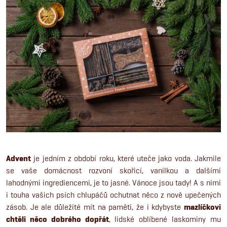
Advent
je jedním z období roku, které uteče jako voda. Jakmile
se vaše domácnost rozvoní skořicí, vanilkou a dalšími
lahodnými ingrediencemi, je to jasné. Vánoce jsou tady! A s nimi
i touha vašich psích chlupáčů ochutnat něco z nově upečených
zásob. Je ale důležité mít na paměti, že i kdybyste
mazlíčkovi
chtěli něco dobrého dopřát
, lidské oblíbené laskominy mu