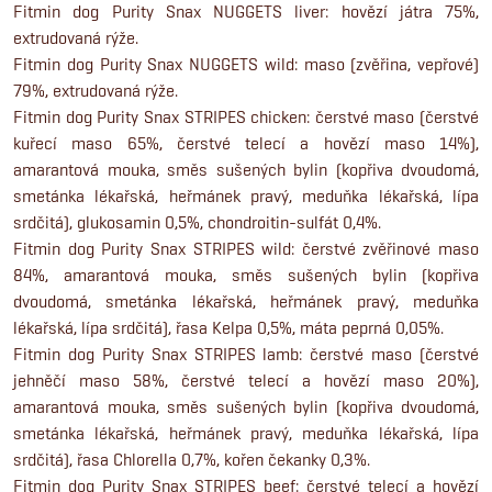
Fitmin dog Purity Snax NUGGETS liver: hovězí játra 75%,
extrudovaná rýže.
Fitmin dog Purity Snax NUGGETS wild: maso (zvěřina, vepřové)
79%, extrudovaná rýže.
Fitmin dog Purity Snax STRIPES chicken: čerstvé maso (čerstvé
kuřecí maso 65%, čerstvé telecí a hovězí maso 14%),
amarantová mouka, směs sušených bylin (kopřiva dvoudomá,
smetánka lékařská, heřmánek pravý, meduňka lékařská, lípa
srdčitá), glukosamin 0,5%, chondroitin-sulfát 0,4%.
Fitmin dog Purity Snax STRIPES wild: čerstvé zvěřinové maso
84%, amarantová mouka, směs sušených bylin (kopřiva
dvoudomá, smetánka lékařská, heřmánek pravý, meduňka
lékařská, lípa srdčitá), řasa Kelpa 0,5%, máta peprná 0,05%.
Fitmin dog Purity Snax STRIPES lamb: čerstvé maso (čerstvé
jehněčí maso 58%, čerstvé telecí a hovězí maso 20%),
amarantová mouka, směs sušených bylin (kopřiva dvoudomá,
smetánka lékařská, heřmánek pravý, meduňka lékařská, lípa
srdčitá), řasa Chlorella 0,7%, kořen čekanky 0,3%.
Fitmin dog Purity Snax STRIPES beef: čerstvé telecí a hovězí