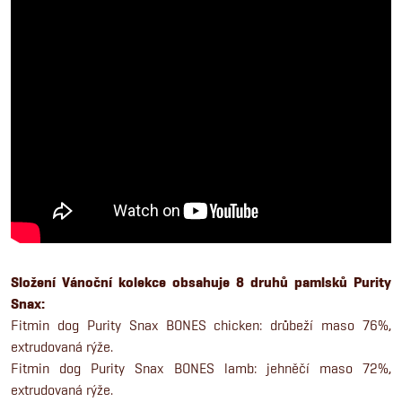
Složení
Vánoční kolekce obsahuje 8 druhů pamlsků Purity
Snax:
Fitmin dog Purity Snax BONES chicken: drůbeží maso 76%,
extrudovaná rýže.
Fitmin dog Purity Snax BONES lamb: jehněčí maso 72%,
extrudovaná rýže.