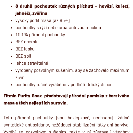
8 druhů pochoutek různých příchutí - hovězí, kuřecí,
jehněčí, zvěřina
vysoký podíl masa (až 85%)
pochoutky s rýží nebo amarantovou moukou
100 % přírodní pochoutky
BEZ chemie
BEZ lepku
BEZ soli
lehce stravitelné
vyrobeny pozvolným sušením, aby se zachovalo maximum
živin
pochoutky ručně vyráběné v podhůří Orlických hor
Fitmin Purity Snax představují přírodní pamlsky z čerstvého
masa a těch nejlepších surovin.
Tyto přírodní pochoutky jsou bezlepkové, neobsahují žádné
syntetické antioxidanty, nežádoucí stabilizační látky ani barviva.
Vyrábí se pozvolným sušením, takže v ní zůstávají všechny