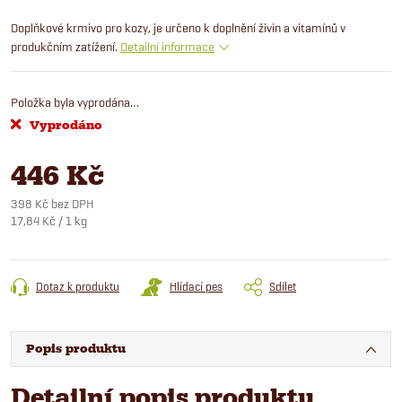
Doplňkové krmivo pro kozy, je určeno k doplnění živin a vitamínů v
produkčním zatížení.
Detailní informace
Položka byla vyprodána…
Vyprodáno
446 Kč
398 Kč bez DPH
Měrná
17,84 Kč / 1 kg
cena:
Dotaz k produktu
Hlídací pes
Sdílet
Popis produktu
Detailní popis produktu