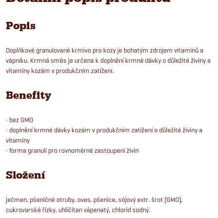
Popis
Doplňkové granulované krmivo pro kozy je bohatým zdrojem vitamínů a
vápníku. Krmná směs je určena k doplnění krmné dávky o důležité živiny a
vitamíny kozám v produkčním zatížení.
Benefity
• bez GMO
• doplnění krmné dávky kozám v produkčním zatížení o důležité živiny a
vitamíny
• forma granulí pro rovnoměrné zastoupení živin
Složení
ječmen, pšeničné otruby, oves, pšenice, sójový extr. šrot (GMO),
cukrovarské řízky, uhličitan vápenatý, chlorid sodný.