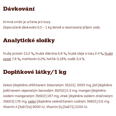
Dávkování
Krmná směs je určena pro kozy.
Doporučené dávkování 0,5 – 1 kg denně a neomezený příjem vody.
Analytické složky
hrubý protein 13,2 %
,
hrubá vláknina 6,6 %
,
hrubé oleje a tuky 2,4 %
,
hrubý
popel
7,8 %
,
methionin 0,2%, hořčík 0,18%, sodík 0,4 %.
Doplňkové látky/1 kg
železo (doplněno uhličitanem železnatým 3b101) 3093 mg, jód (doplněno
jodičnanem vápenatým bezvodým 3b202) 2,3 mg, mangan (doplněno
oxidem manganatým 3b502) 187 mg, zinek (doplněno oxidem zinečnatým
3b603) 176 mg,
selen
(doplněno seleničitanem sodným 3b801) 0,6 mg,
Vitamín A (3a672a) 9000 IU, Vitamín D
(3a671) 1200 IU.
3