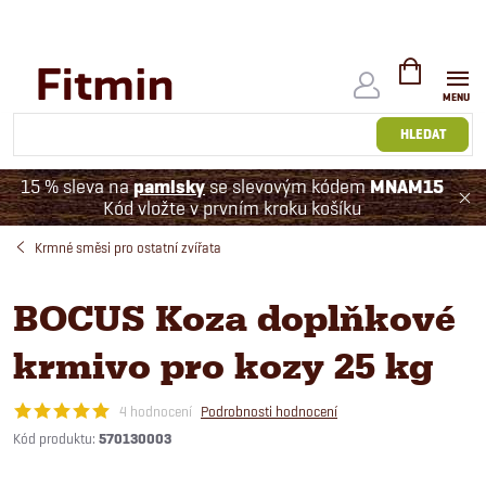
Přejít
na
obsah
NÁKUPNÍ
KOŠÍK
HLEDAT
15 % sleva na
pamlsky
se slevovým kódem
MNAM15
Kód vložte v prvním kroku košíku
Krmné směsi pro ostatní zvířata
BOCUS Koza doplňkové
krmivo pro kozy 25 kg
4 hodnocení
Podrobnosti hodnocení
Kód produktu:
570130003