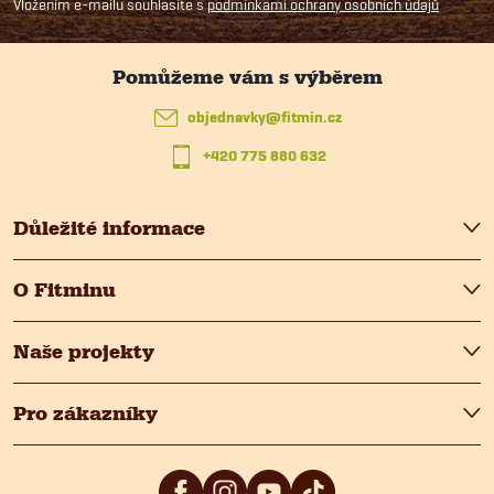
p
Vložením e-mailu souhlasíte s
podmínkami ochrany osobních údajů
a
t
objednavky
@
fitmin.cz
+420 775 880 632
í
Důležité informace
O Fitminu
Naše projekty
Pro zákazníky