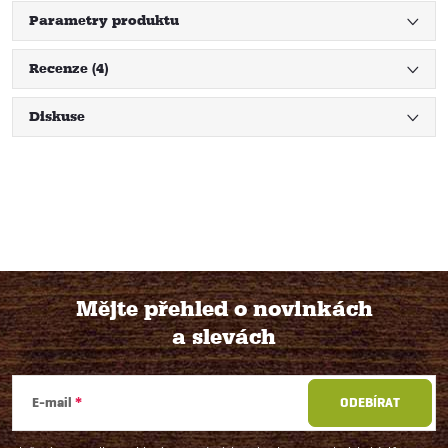
Parametry produktu
Recenze (4)
Diskuse
Mějte přehled o novinkách
a slevách
Z
á
E-mail
ODEBÍRAT