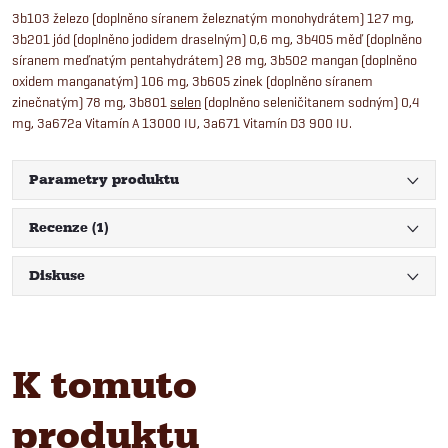
3b103 železo (doplněno síranem železnatým monohydrátem) 127 mg,
3b201 jód (doplněno jodidem draselným) 0,6 mg, 3b405 měď (doplněno
síranem meďnatým pentahydrátem) 28 mg, 3b502 mangan (doplněno
oxidem manganatým) 106 mg, 3b605 zinek (doplněno síranem
zinečnatým) 78 mg, 3b801
selen
(doplněno seleničitanem sodným) 0,4
mg, 3a672a Vitamín A 13000 IU, 3a671 Vitamín D3 900 IU.
Parametry produktu
Recenze (1)
Diskuse
K tomuto
produktu