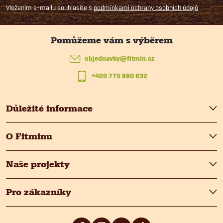
p
Vložením e-mailu souhlasíte s
podmínkami ochrany osobních údajů
a
t
objednavky
@
fitmin.cz
+420 775 880 632
í
Důležité informace
O Fitminu
Naše projekty
Pro zákazníky