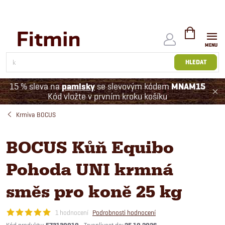
Přejít
na
obsah
NÁKUPNÍ
KOŠÍK
HLEDAT
15 % sleva na
pamlsky
se slevovým kódem
MNAM15
Kód vložte v prvním kroku košíku
Krmiva BOCUS
BOCUS Kůň Equibo
Pohoda UNI krmná
směs pro koně 25 kg
1 hodnocení
Podrobnosti hodnocení
Kód produktu: