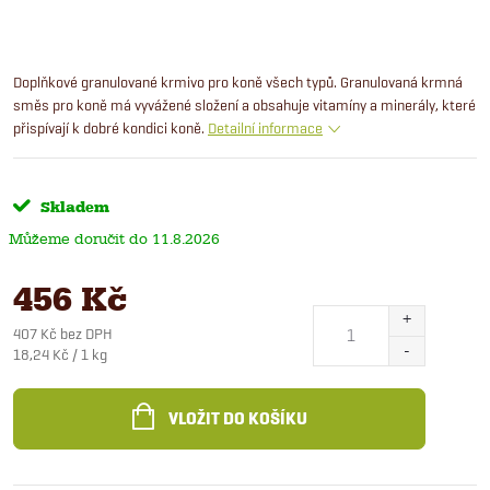
Doplňkové granulované krmivo pro koně všech typů. Granulovaná krmná
směs pro koně má vyvážené složení a obsahuje vitamíny a minerály, které
přispívají k dobré kondici koně.
Detailní informace
Skladem
11.8.2026
456 Kč
407 Kč bez DPH
Měrná
18,24 Kč / 1 kg
cena:
VLOŽIT DO KOŠÍKU