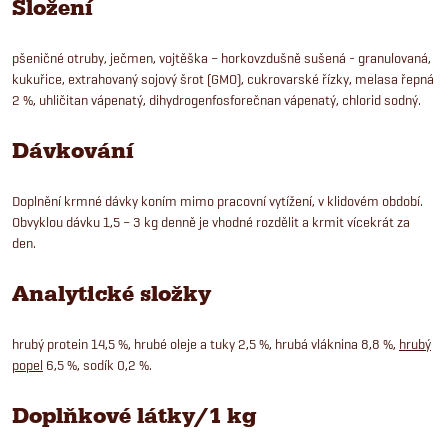
Složení
pšeničné otruby, ječmen, vojtěška – horkovzdušně sušená - granulovaná,
kukuřice, extrahovaný sojový šrot (GMO), cukrovarské řízky, melasa řepná
2 %, uhličitan vápenatý, dihydrogenfosforečnan vápenatý, chlorid sodný.
Dávkování
Doplnění krmné dávky koním mimo pracovní vytížení, v klidovém období.
Obvyklou dávku 1,5 – 3 kg denně je vhodné rozdělit a krmit vícekrát za
den.
Analytické složky
hrubý protein 14,5 %, hrubé oleje a tuky 2,5 %, hrubá vláknina 8,8 %,
hrubý
popel
6,5 %, sodík 0,2 %.
Doplňkové látky/1 kg