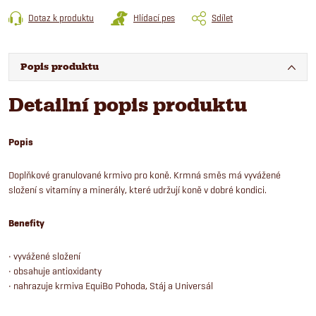
Dotaz k produktu
Hlídací pes
Sdílet
Popis produktu
Detailní popis produktu
Popis
Doplňkové granulované krmivo pro koně. Krmná směs má vyvážené
složení s vitamíny a minerály, které udržují koně v dobré kondici.
Benefity
• vyvážené složení
• obsahuje antioxidanty
• nahrazuje krmiva EquiBo Pohoda, Stáj a Universál