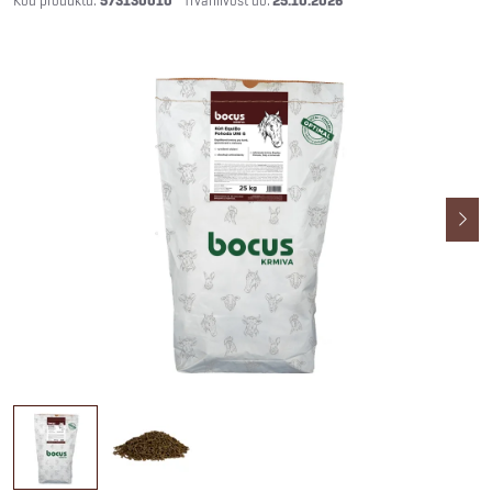
573130010
25.10.2026