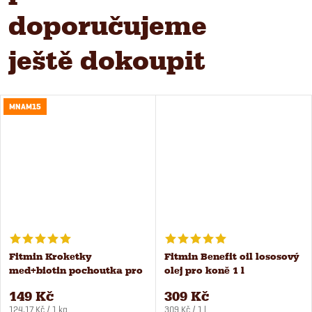
doporučujeme
ještě dokoupit
MNAM15
Fitmin Kroketky
Fitmin Benefit oil lososový
med+biotin pochoutka pro
olej pro koně 1 l
koně 1,2 kg
149 Kč
309 Kč
Měrná
Měrná
124,17 Kč / 1 kg
309 Kč / 1 l