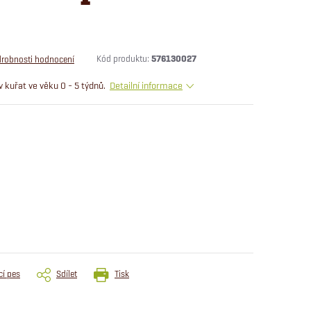
Kód produktu:
576130027
robnosti hodnocení
 kuřat ve věku 0 - 5 týdnů.
Detailní informace
cí pes
Sdílet
Tisk