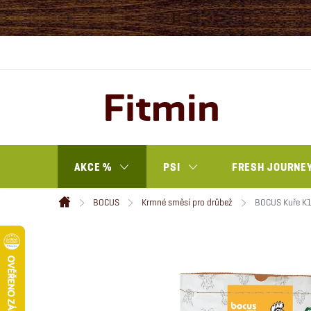
Přejít
na
obsah
AKCE %
PSI
FRESH JOURNEY
BOCUS
Krmné směsi pro drůbež
BOCUS Kuře K1 
Domů