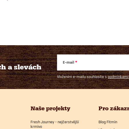
E-mail
ch
a slevách
Vložením e-mailu souhlasíte s
podmínkami 
Naše projekty
Pro zákaz
Fresh Journey - nejčerstvější
Blog Fitmin
krmivo