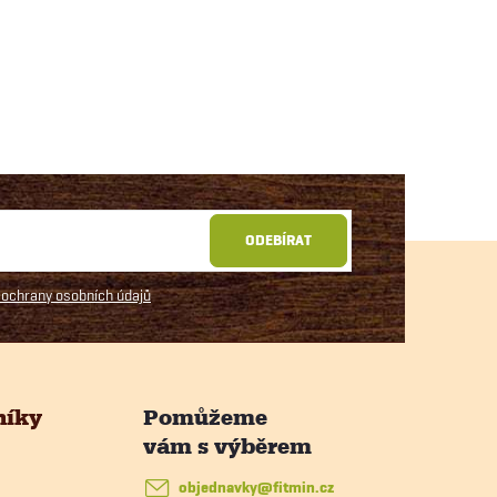
ODEBÍRAT
ochrany osobních údajů
níky
objednavky
@
fitmin.cz