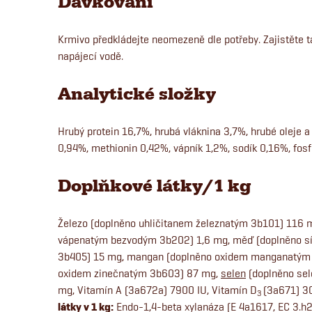
Dávkování
Krmivo předkládejte neomezeně dle potřeby. Zajistěte 
napájecí vodě.
Analytické složky
Hrubý protein 16,7%, hrubá vláknina 3,7%, hrubé oleje a
0,94%, methionin 0,42%, vápník 1,2%, sodík 0,16%, fosf
Doplňkové látky/1 kg
Železo (doplněno uhličitanem železnatým 3b101) 116 
vápenatým bezvodým 3b202) 1,6 mg, měď (doplněno 
3b405) 15 mg, mangan (doplněno oxidem manganatým 
oxidem zinečnatým 3b603) 87 mg,
selen
(doplněno se
mg, Vitamín A (3a672a) 7900 IU, Vitamín D
(3a671) 3
3
látky v 1 kg:
Endo-1,4-beta xylanáza (E 4a1617, EC 3.h2