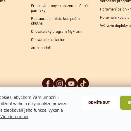
bíme
Věrnostní progra
Freeze Journey - mrazem sušené
Porovnání psích k
pamlsky
Porovnání kočičíc
Pestaurace, místo kde psům
chutná
Výživové doplňky p
Chovatelský program MyFitmin
Chovatelská stanice
Ambasadoři
ookies, abychom Vám umožnili
ODMÍTNOUT
S
hlížení webu a díky analýze provozu
e zlepšovali jeho funkce, výkon a
.
Více informací
ení cookies
Ochrana osobních údajů
Obchodn