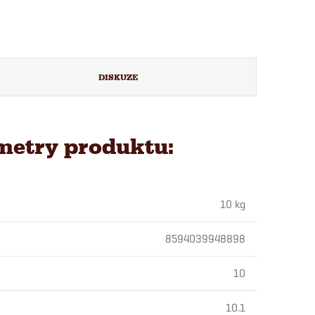
DISKUZE
metry produktu:
10 kg
8594039948898
10
10.1