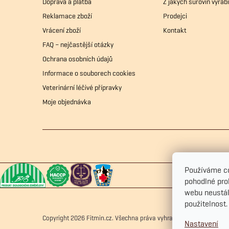
Doprava a platba
Z jakých surovin vyrá
í
Reklamace zboží
Prodejci
Vrácení zboží
Kontakt
FAQ – nejčastější otázky
Ochrana osobních údajů
Informace o souborech cookies
Veterinární léčivé přípravky
Moje objednávka
Používáme c
pohodlné pro
webu neustál
použitelnost
Copyright 2026
Fitmin.cz
. Všechna práva vyhrazena.
Upravit nastav
Nastavení