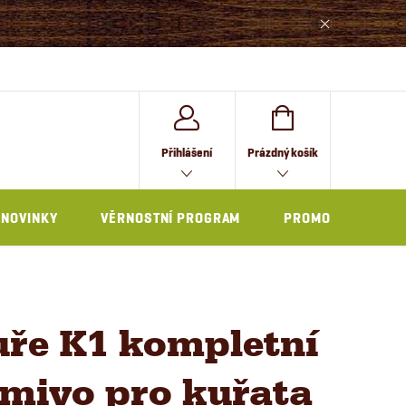
NÁKUPNÍ
Přihlášení
Prázdný košík
KOŠÍK
NOVINKY
VĚRNOSTNÍ PROGRAM
PROMO
ře K1 kompletní
mivo pro kuřata