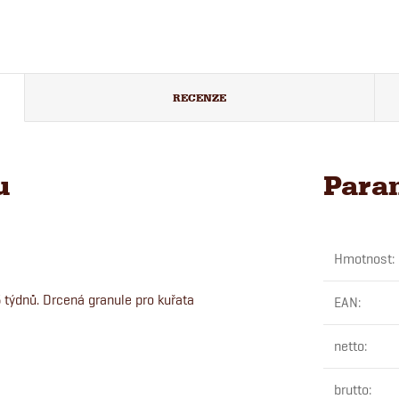
RECENZE
u
Para
Hmotnost
:
 týdnů. Drcená granule pro kuřata
EAN
:
netto
:
brutto
: