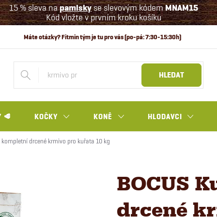
15 % sleva na
pamlsky
se slevovým kódem
MNAM15
Kód vložte v prvním kroku košíku
HLEDAT
 🥩
KOČKY
KONĚ
HLODAVCI
kompletní drcené krmivo pro kuřata 10 kg
BOCUS Ku
drcené kr