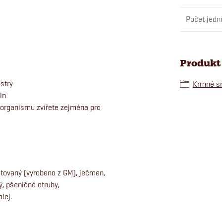
Počet jedn
Produkt 
stry
Krmné sm
in
j organismu zvířete zejména pro
stovaný (vyrobeno z GM), ječmen,
ý, pšeničné otruby,
lej.