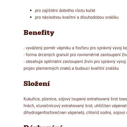
pro zajištění dobrého růstu kuřat
pro následnou kvalitní a dlouhodobou snášku
Benefity
• vyvážený poměr vápníku a fosforu pro správný vývoj ko
• forma drcených granulí pro rovnoměrné zastoupení živ
• obsahuje optimální zastoupení živin pro správný vývo
projev plemenných znaků a budoucí kvalitní snášku
Složení
Kukuřice, pšenice, sójový loupaný extrahovaný šrot toa
hrách, slunečnicový extrahovaný šrot, uhličitan vápenat
dihydrogenfosforečnan vápenatý, chlorid sodný, sojový o