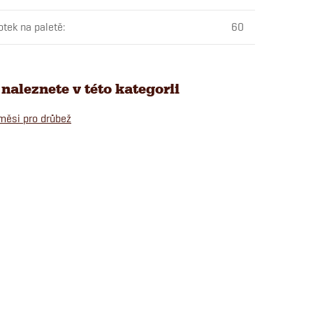
otek na paletě
:
60
naleznete v této kategorii
ěsi pro drůbež