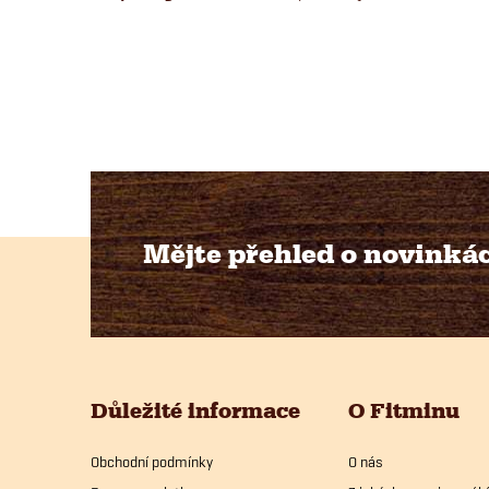
Mějte přehled o novinká
Z
á
p
Důležité informace
O Fitminu
a
Obchodní podmínky
O nás
t