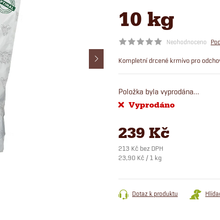
10 kg
Neohodnoceno
Pod
Kompletní drcené krmivo pro odchov
Položka byla vyprodána…
Vyprodáno
239 Kč
213 Kč bez DPH
Měrná
23,90 Kč / 1 kg
cena:
Dotaz k produktu
Hlída