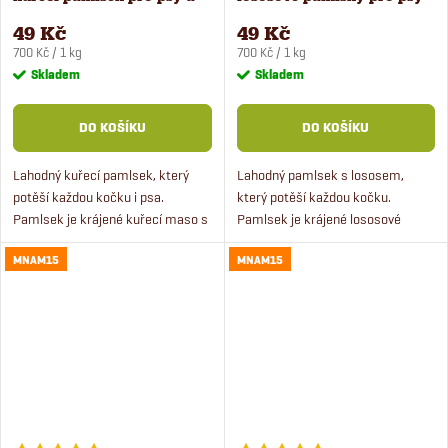
kočky 70 g
a kočky 70 g
49 Kč
49 Kč
Měrná
Měrná
700 Kč / 1 kg
700 Kč / 1 kg
cena:
cena:
Skladem
Skladem
DO KOŠÍKU
DO KOŠÍKU
Lahodný kuřecí pamlsek, který
Lahodný pamlsek s lososem,
potěší každou kočku i psa.
který potěší každou kočku.
Pamlsek je krájené kuřecí maso s
Pamlsek je krájené lososové
obsahem přirozeného tuku,
maso s obsahem přirozeného
MNAM15
MNAM15
sušený vzduchem.
tuku, sušený teplým čistým
vzduchem. Lososové jerky
obsahují vysoký...