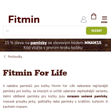
Přejít
na
obsah
NÁKUPNÍ
KOŠÍK
HLEDAT
15 % sleva na
pamlsky
se slevovým kódem
MNAM15
Kód vložte v prvním kroku košíku
Pochoutky
Fitmin For Life
V nabídce pamlsků pro kočky Fitmin For Life naleznete nejrůznější
pamlsky pro kočky, ze kterých si určitě vyberete nejvhodnější variantu.
Velmi oblíbené pamlsky pro kočky jsou
mrazem sušené pamlsky
,
masové proužky jerky, polštářky nebo pamlsky s králičím, kuřecím či
kachním masem.