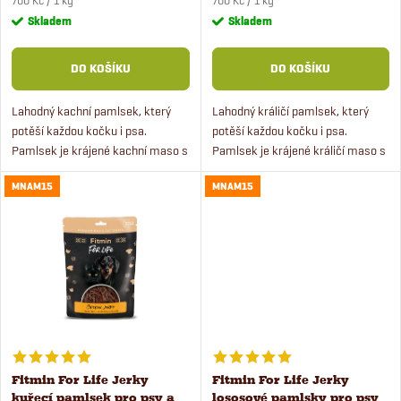
r
700 Kč / 1 kg
700 Kč / 1 kg
cena:
cena:
Skladem
Skladem
o
o
DO KOŠÍKU
DO KOŠÍKU
d
d
Lahodný kachní pamlsek, který
Lahodný králičí pamlsek, který
u
potěší každou kočku i psa.
potěší každou kočku i psa.
u
Pamlsek je krájené kachní maso s
Pamlsek je krájené králičí maso s
k
obsahem přirozeného tuku,
obsahem přirozeného tuku,
k
MNAM15
MNAM15
sušený teplým čistým vzduchem.
sušený teplým čistým vzduchem.
t
Kachní jerky obsahují vysoký...
Králičí jerky obsahují...
t
ů
ů
Fitmin For Life Jerky
Fitmin For Life Jerky
kuřecí pamlsek pro psy a
lososové pamlsky pro psy