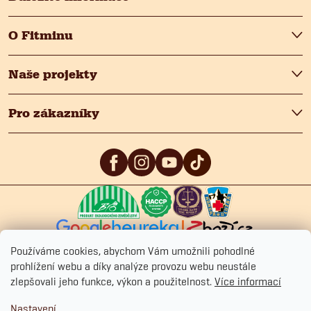
v
O Fitminu
ý
p
Naše projekty
i
Pro zákazníky
s
u
5
/5
4.9
/5
4.9
/5
Používáme cookies, abychom Vám umožnili pohodlné
prohlížení webu a díky analýze provozu webu neustále
zlepšovali jeho funkce, výkon a použitelnost.
Více informací
Copyright 2026
Fitmin.cz
. Všechna práva vyhrazena.
Upravit nastavení
Nastavení
cookies