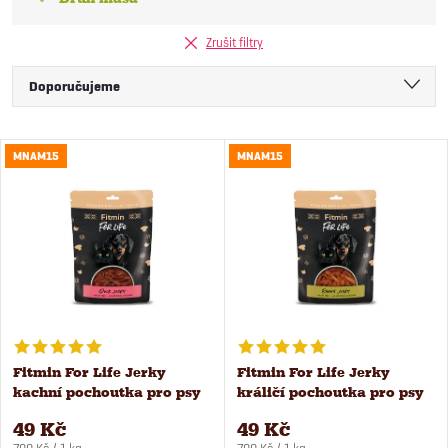
Zrušit filtry
Ř
Doporučujeme
a
Nejlevnější
V
MNAM15
MNAM15
Nejdražší
z
ý
Nejprodávanější
e
Abecedně
p
n
i
í
s
Fitmin For Life Jerky
Fitmin For Life Jerky
p
kachní pochoutka pro psy
králičí pochoutka pro psy
p
a kočky 70 g
a kočky 70 g
r
49 Kč
49 Kč
Měrná
Měrná