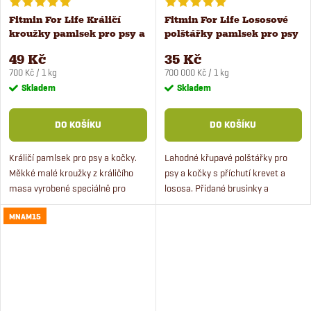
Fitmin For Life Králičí
Fitmin For Life Lososové
kroužky pamlsek pro psy a
polštářky pamlsek pro psy
kočky 70 g
a kočky 50 g
49 Kč
35 Kč
Měrná
Měrná
700 Kč / 1 kg
700 000 Kč / 1 kg
cena:
cena:
Skladem
Skladem
DO KOŠÍKU
DO KOŠÍKU
Králičí pamlsek pro psy a kočky.
Lahodné křupavé polštářky pro
Měkké malé kroužky z králičího
psy a kočky s příchutí krevet a
masa vyrobené speciálně pro
lososa. Přidané brusinky a
mlsné psy, ale i pro mlsné kočky.
granátové jablko podporují funkci
MNAM15
Mini kroužky s králičím masem
urinárního systému.
zaručí spokojenost...