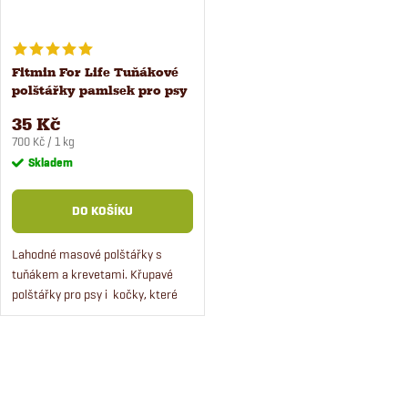
Fitmin For Life Tuňákové
polštářky pamlsek pro psy
a kočky 50 g
35 Kč
Měrná
700 Kč / 1 kg
cena:
Skladem
DO KOŠÍKU
Lahodné masové polštářky s
tuňákem a krevetami. Křupavé
polštářky pro psy i kočky, které
budou chutnat i těm největším
mlsounům.
O
v