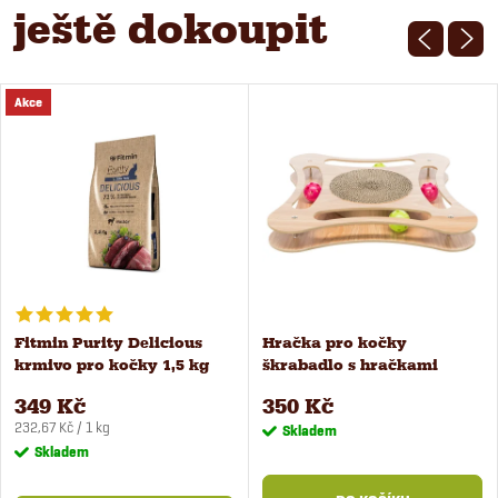
ještě dokoupit
Akce
Fitmin Purity Delicious
Hračka pro kočky
krmivo pro kočky 1,5 kg
škrabadlo s hračkami
349 Kč
350 Kč
Měrná
232,67 Kč / 1 kg
Skladem
cena:
Skladem