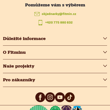
a
t
objednavky
@
fitmin.cz
+420 775 880 632
í
Důležité informace
O Fitminu
Naše projekty
Pro zákazníky