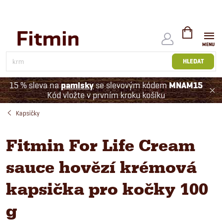
Přejít
na
obsah
NÁKUPNÍ
KOŠÍK
HLEDAT
15 % sleva na
pamlsky
se slevovým kódem
MNAM15
Kód vložte v prvním kroku košíku
Kapsičky
Fitmin For Life Cream
sauce hovězí krémová
kapsička pro kočky 100
g