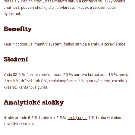
masa a kuřecích prsou, bez umělých barviv a konzervantů. Díky vysoké
chutnosti podpoří chuť k jídlu i u vybíravých koček a zároveň dodá
hydrataci.
Benefity
Taurin
podporuje imunitní systém, funkci sítnice a zraku a zdraví srdce.
Složení
Voda 53,3 %, čerstvé hovězí maso 20 %, čerstvá kuřecí prsa 18 %, hovězí
játra 3 %, drůbeží tuk 2 %, tapiokový škrob 2 %, guarová guma, extrakt z
kvasnic, xantanová guma.
Analytické složky
Hrubý protein 6,5 %, hrubý tuk 2,5 %,
hrubý popel
1 %, hrubá vláknina
1 %, vlhkost 88 %.