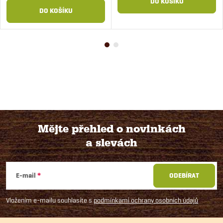
DO KOŠÍKU
DO KOŠÍKU
Mějte přehled o novinkách
a slevách
Z
á
E-mail
ODEBÍRAT
p
Vložením e-mailu souhlasíte s
podmínkami ochrany osobních údajů