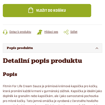
Měrná
cena:
VLOŽIT DO KOŠÍKU
Dotaz k produktu
Hlídací pes
Sdílet
Popis produktu
Detailní popis produktu
Popis
Fitmin For Life Cream Sauce je prémiová krémová kapsička pro kočky,
která promění každé krmení v gurmánský zážitek. Kapsička je ideální jako
doplněk ke granulím nebo kapsičkám, ale i jako samostatná pochoutka
pro mlsné kočky. Tato jemná omáčka je vyrobená z čerstvého hovězího