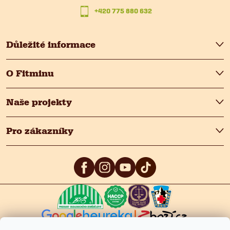
+420 775 880 632
í
Důležité informace
O Fitminu
Naše projekty
Pro zákazníky
5
/5
4.9
/5
4.9
/5