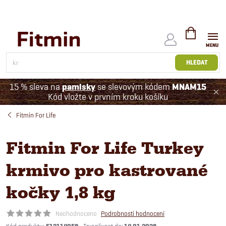
Přejít
na
obsah
NÁKUPNÍ
KOŠÍK
HLEDAT
15 % sleva na
pamlsky
se slevovým kódem
MNAM15
Kód vložte v prvním kroku košíku
Fitmin For Life
Fitmin For Life Turkey
krmivo pro kastrované
kočky 1,8 kg
Neohodnoceno
Podrobnosti hodnocení
Kód produktu: