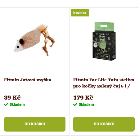
Novinka
Fitmin Jutová myška
Fitmin For Life Tofu stelivo
pro kočky Zelený čaj 6 l /
2,4 kg
39 Kč
179 Kč
Skladem
Skladem
DO KOŠÍKU
DO KOŠÍKU