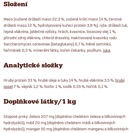
Složení
Maso (sušené drůbeží maso 22,3 %, sušené krůtí maso 14 %, čerstvé
drůbeží maso 12 %, hydrolyzovaný kuřecí protein 3,8 %), rýže, drůbeží tuk,
řepná vláknina, jablečné výlisky, hrách, kvasnice, lososový olej 1 %,
přírodní zdroj vlákniny, chlorid draselný, inaktivované kvasinky rodu
Saccharomyces cerevisiae (betaglukany) 0,7 %, lněné semínko,
heřmánek 0,3 %, minerální látky, kořen čekanky, psyllium,
juka
.
Analytické složky
Hrubý protein 33 %, hrubé oleje a tuky 14 %, hrubá vláknina 3,5 %,
hrubý
popel
7 %, vápník 1,2 %, fosfor 1 %, sodík 0,35 %, hořčík 0,1 %.
Doplňkové látky/1 kg
Stopové prvky: železo 207 mg (doplněno chelátem železa a bílkovinných
hydrolyzátů), měď 20 mg (doplněno chelátem mědi a bílkovinných
hydrolyzátů), mangan 50 mg (doplněno chelátem manganu a bílkovinných