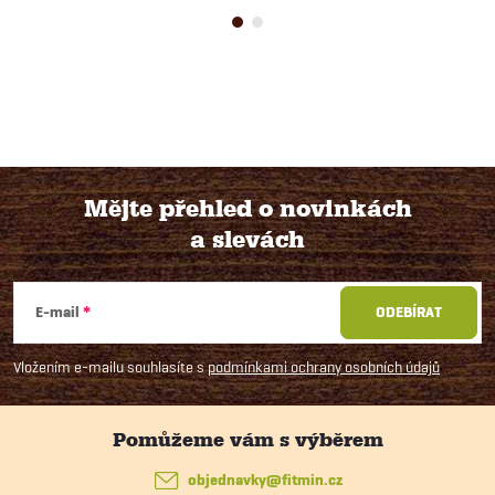
Mějte přehled o novinkách
a slevách
Z
á
E-mail
ODEBÍRAT
p
Vložením e-mailu souhlasíte s
podmínkami ochrany osobních údajů
a
t
objednavky
@
fitmin.cz