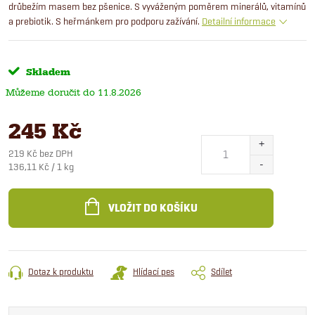
drůbežím masem bez pšenice. S vyváženým poměrem minerálů, vitamínů
a prebiotik. S heřmánkem pro podporu zažívání.
Detailní informace
Skladem
11.8.2026
245 Kč
219 Kč bez DPH
Měrná
136,11 Kč / 1 kg
cena:
VLOŽIT DO KOŠÍKU
Dotaz k produktu
Hlídací pes
Sdílet