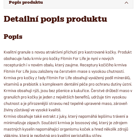
Popis produktu
Detailní popis produktu
Popis
Kvalitní granule s novou atraktivní příchutí pro kastrované kočky. Produkt
obohacuje řadu krmiv pro kočky Fitmin For Life je nyní v nových
recepturách i v novém obalu, který zaujme. Receptury kočičího krmiva
Fitmin For Life jsou založeny na čerstvém mase s vysokou chutností.
Krmiva pro kočky z řady Fitmin For Life obsahují vyvážený podíl minerálů,
vitamínů a prebiotik s komplexem dentální péče pro ochranu dutiny ústní.
Krmiva obsahují rýži, jsou bez pšenice a kukuřice. Čerstvé drůbeží maso v
granulích pro kočky je jeden z největších benefitů, udržuje tím vysokou
chutnost a je přirozenější stravou než tepelně upravené maso, zároveň
živiny zůstávají ve vysoké kvalitě.
Krmivo obsahuje také extrakt z juky, který napomáhá lepšímu trávení a
minimalizuje zápach. Součástí krmiva je lososový olej, který je zdrojem
mastných kyselin napomáhající organismu koček a hned několik zdrojů
vlákniny, která je nezbytná pro kvalitní peristaltiku střev.