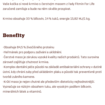
Vaše kočka si nové krmivo s čerstvým masem z řady Fitmin For Life
zaručeně zamiluje a bude na něm skvěle prospívat.
Krmivo obsahuje 33 % bílkovin, 14 % tuků, energie 15,82 MJ/1 kg.
Benefity
•Obsahuje 84,5 % živočišného proteinu
•Heřmánek pro podporu zažívání a uklidnění.
•Čerstvé maso je zárukou vysoké kvality našich produktů. Tato surovina
zároveň zajišťuje chutnost krmiva.
•Komplex dentální péče působí na základě antibakteriální ochrany v dutině
ústní, kdy chrání zuby před ukládáním plaku a působí tak preventivně proti
tvorbě zubního kamene.
•Krůtí maso je nejen chutné ale především dieteticky nejhodnotnější.
Vyznačuje se nízkým obsahem tuku, ale vysokým podílem bílkovin,
minerálních látek a vitaminů.