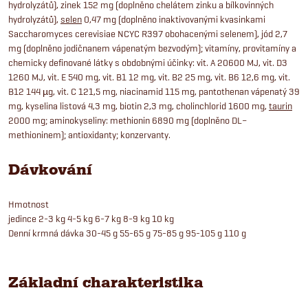
hydrolyzátů), zinek 152 mg (doplněno chelátem zinku a bílkovinných
hydrolyzátů),
selen
0,47 mg (doplněno inaktivovanými kvasinkami
Saccharomyces cerevisiae NCYC R397 obohacenými selenem), jód 2,7
mg (doplněno jodičnanem vápenatým bezvodým); vitamíny, provitamíny a
chemicky definované látky s obdobnými účinky: vit. A 20600 MJ, vit. D3
1260 MJ, vit. E 540 mg, vit. B1 12 mg, vit. B2 25 mg, vit. B6 12,6 mg, vit.
B12 144 µg, vit. C 121,5 mg, niacinamid 115 mg, pantothenan vápenatý 39
mg, kyselina listová 4,3 mg, biotin 2,3 mg, cholinchlorid 1600 mg,
taurin
2000 mg; aminokyseliny: methionin 6890 mg (doplněno DL–
methioninem); antioxidanty; konzervanty.
Dávkování
Hmotnost
jedince 2-3 kg 4-5 kg 6-7 kg 8-9 kg 10 kg
Denní krmná dávka 30-45 g 55-65 g 75-85 g 95-105 g 110 g
Základní charakteristika