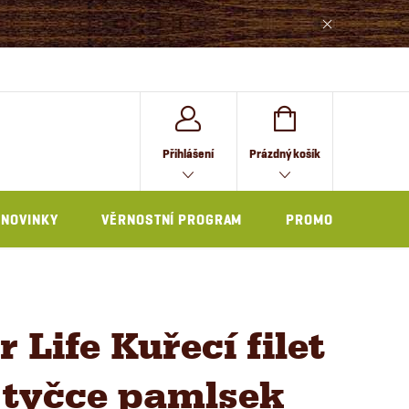
NÁKUPNÍ
Přihlášení
Prázdný košík
KOŠÍK
NOVINKY
VĚRNOSTNÍ PROGRAM
PROMO
 Life Kuřecí filet
 tyčce pamlsek