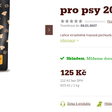
pro psy 2
Neohodnoceno
Pod
06.01.2027
Lehce stravitelná masová pochoutk
informace
Skladem
125 Kč
112 Kč bez DPH
Měrná
625 Kč / 1 kg
cena:
Dotaz k produktu
Hlída