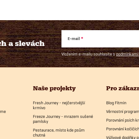
E-mail
ch
a slevách
Vložením e-mailu souhlasíte s
podmínkami 
Naše projekty
Pro zákaz
Fresh Journey - nejčerstvější
Blog Fitmin
krmivo
bíme
Věrnostní progra
Freeze Journey - mrazem sušené
Porovnání psích k
pamlsky
Porovnání kočičíc
Pestaurace, místo kde psům
chutná
Výživové doplňky p