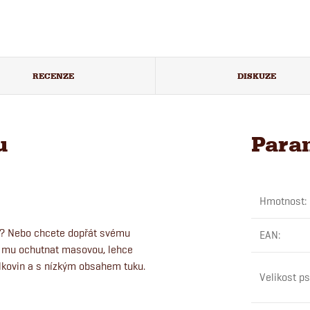
RECENZE
DISKUZE
u
Para
Hmotnost
:
e? Nebo chcete dopřát svému
EAN
:
e mu ochutnat masovou, lehce
ílkovin a s nízkým obsahem tuku.
Velikost p