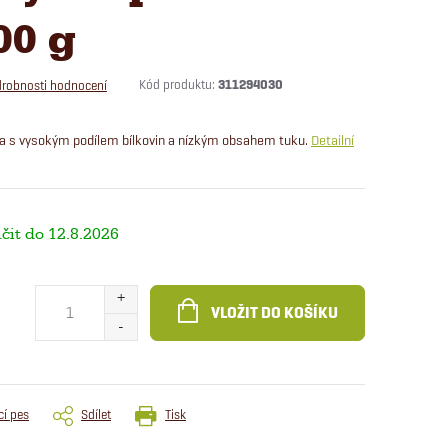
00 g
Kód produktu:
311294030
robnosti hodnocení
a s vysokým podílem bílkovin a nízkým obsahem tuku.
Detailní
12.8.2026
VLOŽIT DO KOŠÍKU
cí pes
Sdílet
Tisk