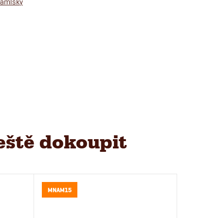
pamlsky
eště dokoupit
MNAM15