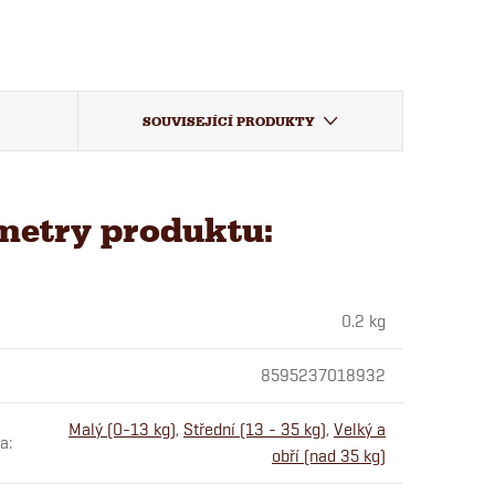
SOUVISEJÍCÍ PRODUKTY
metry produktu:
0.2 kg
8595237018932
Malý (0-13 kg)
,
Střední (13 - 35 kg)
,
Velký a
sa
:
obří (nad 35 kg)