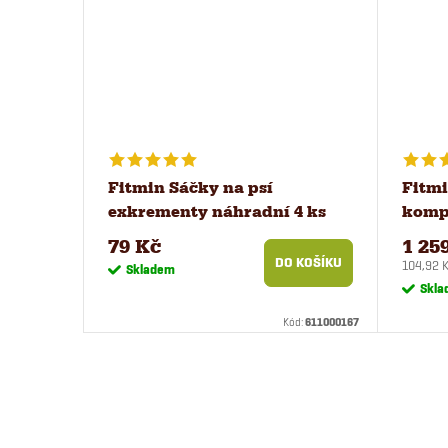
Fitmin Sáčky na psí
Fitmi
exkrementy náhradní 4 ks
kompl
kg
79 Kč
1 25
DO KOŠÍKU
Měrná
104,92 K
Skladem
cena:
Skla
Kód:
611000167