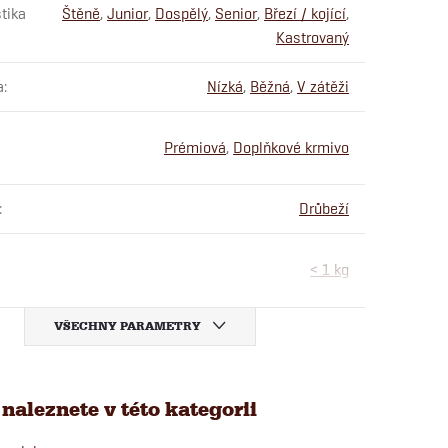
tika
Štěně
,
Junior
,
Dospělý
,
Senior
,
Březí / kojící
,
Kastrovaný
a
:
Nízká
,
Běžná
,
V zátěži
Prémiová
,
Doplňkové krmivo
:
Drůbeží
< 1 kg
VŠECHNY PARAMETRY
naleznete v této kategorii