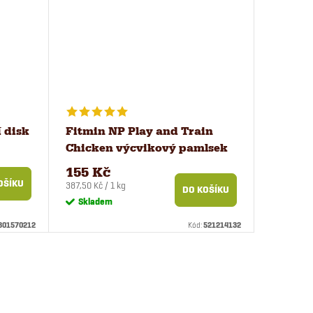
 disk
Fitmin NP Play and Train
Chicken výcvikový pamlsek
400 g
155 Kč
OŠÍKU
Měrná
387,50 Kč / 1 kg
DO KOŠÍKU
cena:
Skladem
301570212
Kód:
521214132