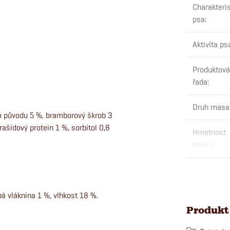
Charakteris
psa
:
Aktivita ps
Produktová
řada
:
Druh masa
ho původu 5 %, bramborový škrob 3
rašídový protein 1 %, sorbitol 0,8
Hmotnost
balení
:
á vláknina 1 %, vlhkost 18 %.
Produkt 