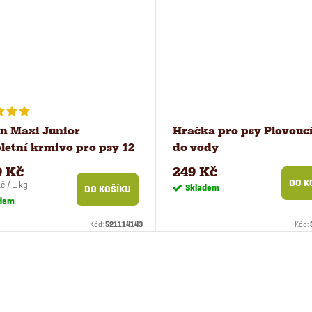
n Maxi Junior
Hračka pro psy Plovoucí
etní krmivo pro psy 12
do vody
9 Kč
249 Kč
DO K
č / 1 kg
Skladem
DO KOŠÍKU
dem
Kód:
521114143
Kód: