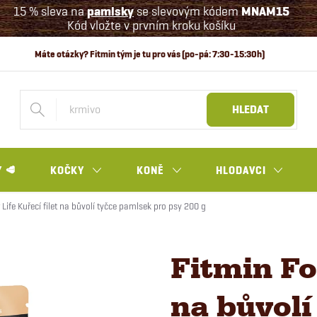
15 % sleva na
pamlsky
se slevovým kódem
MNAM15
Kód vložte v prvním kroku košíku
HLEDAT
 🥩
KOČKY
KONĚ
HLODAVCI
 Life Kuřecí filet na bůvolí tyčce pamlsek pro psy 200 g
Fitmin For
na bůvolí