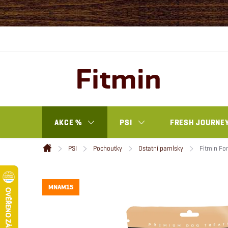
Přejít
na
obsah
AKCE %
PSI
FRESH JOURNEY
PSI
Pochoutky
Ostatní pamlsky
Fitmin For
Domů
MNAM15