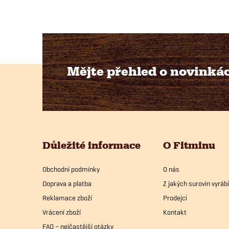
Mějte přehled o novinká
Z
á
p
Důležité informace
O Fitminu
a
Obchodní podmínky
O nás
t
Doprava a platba
Z jakých surovin vyrá
í
Reklamace zboží
Prodejci
Vrácení zboží
Kontakt
FAQ – nejčastější otázky