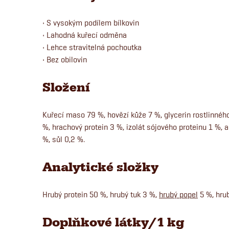
• S vysokým podílem bílkovin
• Lahodná kuřecí odměna
• Lehce stravitelná pochoutka
• Bez obilovin
Složení
Kuřecí maso 79 %, hovězí kůže 7 %, glycerin rostlinné
%, hrachový protein 3 %, izolát sójového proteinu 1 %, a
%, sůl 0,2 %.
Analytické složky
Hrubý protein 50 %, hrubý tuk 3 %,
hrubý popel
5 %, hrub
Doplňkové látky/1 kg