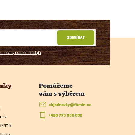
ODEBÍRAT
ochrany osobních údajů
níky
objednavky
@
fitmin.cz
m
+420 775 880 632
rmiv
h krmiv
ro psy