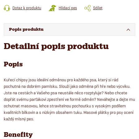
Dotaz k produktu
Hlídací pes
Sdílet
Popis produktu
Detailní popis produktu
Popis
Kuřecí chipsy jsou ideální odměnou pro každého psa, který si rád
pochutná na dobrém pamlsku. Slouží jako odměna při hře nebo výcviku.
Jste na cestách a Vašeho psa neustále něco rozptyluje? Nebo chcete
dopřát svému parťákovi zpestření ve formě odměn? Neváhejte a dejte mu
ochutnat masovou, lehce stravitelnou pochoutku s vysokým podílem
kvalitních bílkovin a s nízkým obsahem tuku. Masové plátky pro psy ocení
každý mlsný pes.
Benefity