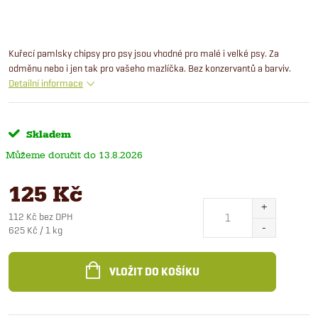
Kuřecí pamlsky chipsy pro psy jsou vhodné pro malé i velké psy. Za
odměnu nebo i jen tak pro vašeho mazlíčka. Bez konzervantů a barviv.
Detailní informace
Skladem
13.8.2026
125 Kč
112 Kč bez DPH
Měrná
625 Kč / 1 kg
cena:
VLOŽIT DO KOŠÍKU