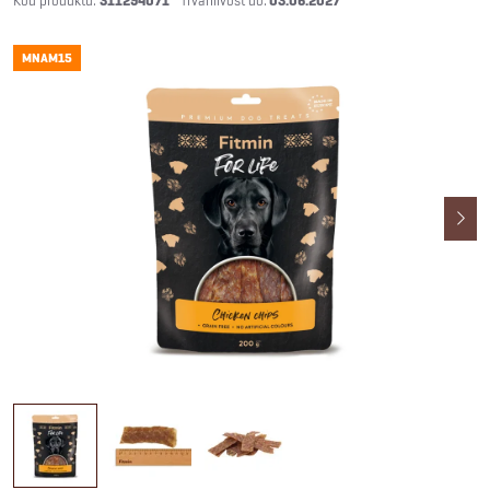
311294071
03.06.2027
MNAM15