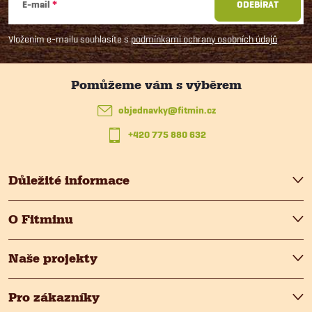
á
E-mail
ODEBÍRAT
p
Vložením e-mailu souhlasíte s
podmínkami ochrany osobních údajů
a
t
objednavky
@
fitmin.cz
+420 775 880 632
í
Důležité informace
O Fitminu
Naše projekty
Pro zákazníky