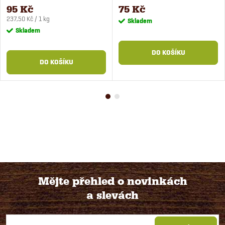
95 Kč
75 Kč
Měrná
237,50 Kč / 1 kg
Skladem
cena:
Skladem
DO KOŠÍKU
DO KOŠÍKU
Mějte přehled o novinkách
a slevách
Z