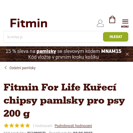
Přejít
na
obsah
NÁKUPNÍ
KOŠÍK
HLEDAT
15 % sleva na
pamlsky
se slevovým kódem
MNAM15
Kód vložte v prvním kroku košíku
Ostatní pamlsky
Fitmin For Life Kuřecí
chipsy pamlsky pro psy
200 g
1 hodnocení
Podrobnosti hodnocení
Kód produktu: