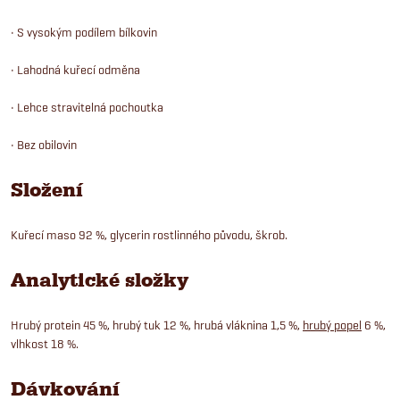
• S vysokým podílem bílkovin
• Lahodná kuřecí odměna
• Lehce stravitelná pochoutka
• Bez obilovin
Složení
Kuřecí maso 92 %, glycerin rostlinného původu, škrob.
Analytické složky
Hrubý protein 45 %, hrubý tuk 12 %, hrubá vláknina 1,5 %,
hrubý popel
6 %,
vlhkost 18 %.
Dávkování