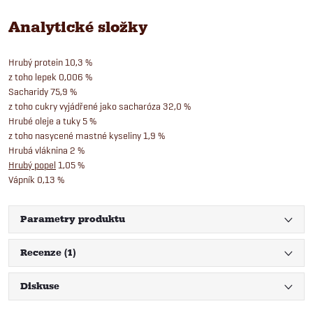
Analytické složky
Hrubý protein 10,3 %
z toho lepek 0,006 %
Sacharidy 75,9 %
z toho cukry vyjádřené jako sacharóza 32,0 %
Hrubé oleje a tuky 5 %
z toho nasycené mastné kyseliny 1,9 %
Hrubá vláknina 2 %
Hrubý popel
1,05 %
Vápník 0,13 %
Parametry produktu
Recenze (1)
Diskuse