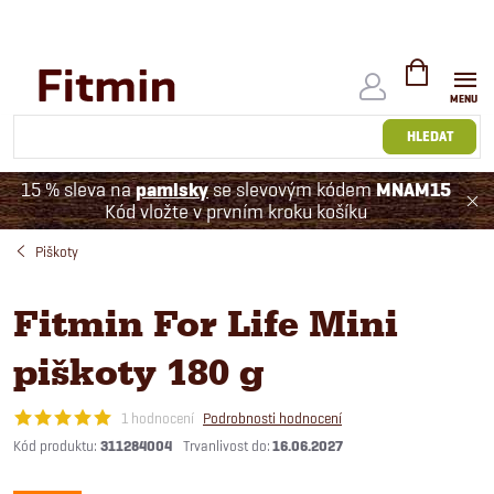
Přejít
na
obsah
NÁKUPNÍ
KOŠÍK
HLEDAT
15 % sleva na
pamlsky
se slevovým kódem
MNAM15
Kód vložte v prvním kroku košíku
Piškoty
Fitmin For Life Mini
piškoty 180 g
1 hodnocení
Podrobnosti hodnocení
Kód produktu:
311284004
16.06.2027