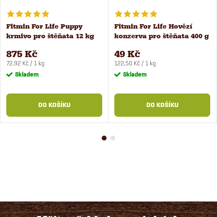
Fitmin For Life Puppy
Fitmin For Life Hovězí
krmivo pro štěňata 12 kg
konzerva pro štěňata 400 g
875 Kč
49 Kč
Měrná
Měrná
72,92 Kč / 1 kg
122,50 Kč / 1 kg
cena:
cena:
Skladem
Skladem
DO KOŠÍKU
DO KOŠÍKU