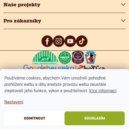
Naše projekty
Pro zákazníky
5
/5
4.9
/5
4.9
/5
Používáme cookies, abychom Vám umožnili pohodlné
prohlížení webu a díky analýze provozu webu neustále
zlepšovali jeho funkce, výkon a použitelnost.
Více informací
Copyright 2026
Fitmin.cz
. Všechna práva vyhrazena.
Upravit nastavení
Nastavení
cookies
Ochrana osobních údajů
Obchodní podmínky
Cookies
ODMÍTNOUT
SOUHLASÍM
Vytvořil Shoptet Premium
&
BlueGhost.cz