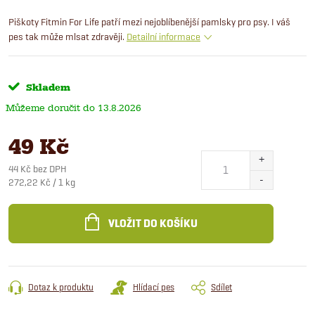
Piškoty Fitmin For Life patří mezi nejoblíbenější pamlsky pro psy. I váš
pes tak může mlsat zdravěji.
Detailní informace
Skladem
13.8.2026
49 Kč
44 Kč bez DPH
Měrná
272,22 Kč / 1 kg
cena:
VLOŽIT DO KOŠÍKU
Dotaz k produktu
Hlídací pes
Sdílet