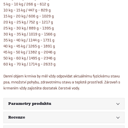
5 kg – 10 kg / 266 g – 612 g
10 kg – 15 kg / 447 g – 829 g
15 kg – 20 kg / 606 g – 1029 g
20 kg – 25 kg / 752 g – 1217 g
25 kg – 30 kg / 889 g – 1395 g
30 kg – 35 kg / 1019 g – 1566 g
35 kg – 40 kg / 1144 g – 1731 g
40 kg – 45 kg / 1265 g – 1891 g
45 kg – 50 kg / 1382 g – 2046 g
50 kg – 60 kg / 1495 g – 2346 g
60 kg – 70 kg / 1714 g – 2633 g
Denní objem krmiva by měl vždy odpovídat aktuálnímu fyzickému stavu
psa, množství pohybu, zdravotnímu stavu a teplotě prostředí. Zároveň s
krmením vždy zajistěte dostatek čerstvé vody.
Parametry produktu
Recenze