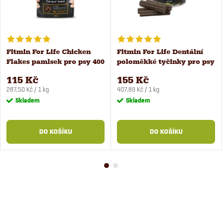
Fitmin For Life Chicken
Fitmin For Life Dentální
Flakes pamlsek pro psy 400
poloměkké tyčinky pro psy
g
20 ks
115 Kč
155 Kč
Měrná
Měrná
287,50 Kč / 1 kg
407,89 Kč / 1 kg
cena:
cena:
Skladem
Skladem
DO KOŠÍKU
DO KOŠÍKU