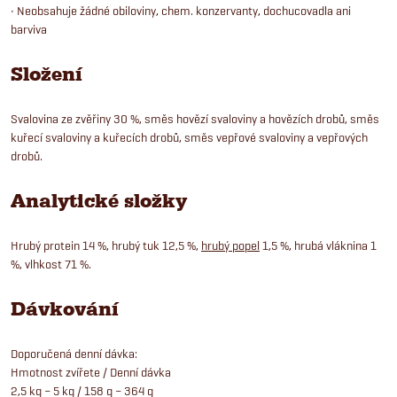
• Neobsahuje žádné obiloviny, chem. konzervanty, dochucovadla ani
barviva
Složení
Svalovina ze zvěřiny 30 %, směs hovězí svaloviny a hovězích drobů, směs
kuřecí svaloviny a kuřecích drobů, směs vepřové svaloviny a vepřových
drobů.
Analytické složky
Hrubý protein 14 %, hrubý tuk 12,5 %,
hrubý popel
1,5 %, hrubá vláknina 1
%, vlhkost 71 %.
Dávkování
Doporučená denní dávka:
Hmotnost zvířete / Denní dávka
2,5 kg – 5 kg / 158 g – 364 g