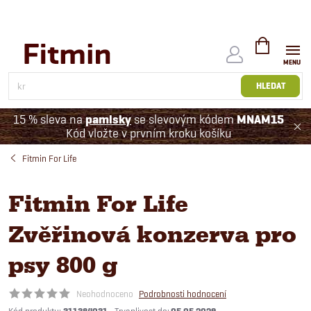
Přejít
na
obsah
NÁKUPNÍ
KOŠÍK
HLEDAT
15 % sleva na
pamlsky
se slevovým kódem
MNAM15
Kód vložte v prvním kroku košíku
Fitmin For Life
Fitmin For Life
Zvěřinová konzerva pro
psy 800 g
Neohodnoceno
Podrobnosti hodnocení
Kód produktu: