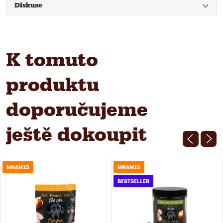
Diskuse
K tomuto
produktu
doporučujeme
ještě dokoupit
MNAM15
MNAM15
BESTSELLER