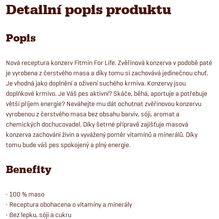
Detailní popis produktu
Popis
Nová receptura konzerv Fitmin For Life. Zvěřinová konzerva v podobě paté
je vyrobena z čerstvého masa a díky tomu si zachovává jedinečnou chuť.
Je vhodná jako doplnění a oživení suchého krmiva. Konzervy jsou
doplňkové krmivo. Je Váš pes aktivní? Skáče, běhá, aportuje a potřebuje
větší příjem energie? Neváhejte mu dát ochutnat zvěřinovou konzervu
vyrobenou z čerstvého masa bez obsahu barviv, sóji, aromat a
chemických dochucovadel. Díky šetrné přípravě zajišťuje masová
konzerva zachování živin a vyvážený poměr vitamínů a minerálů. Díky
tomu bude váš pes spokojený a plný energie.
Benefity
• 100 % maso
• Receptura obohacena o vitamíny a minerály
• Bez lepku, sóji a cukru