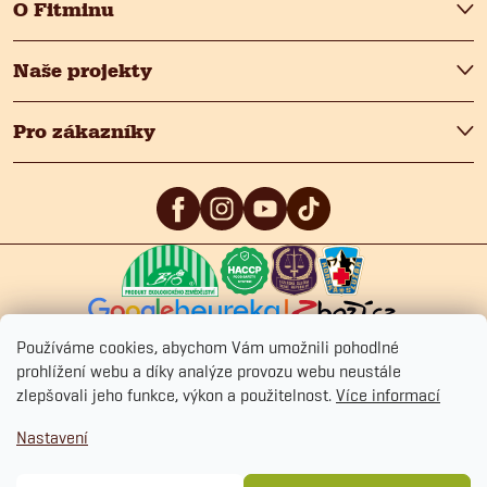
O Fitminu
Naše projekty
Pro zákazníky
5
/5
4.9
/5
4.9
/5
Používáme cookies, abychom Vám umožnili pohodlné
prohlížení webu a díky analýze provozu webu neustále
zlepšovali jeho funkce, výkon a použitelnost.
Více informací
Copyright 2026
Fitmin.cz
. Všechna práva vyhrazena.
Upravit nastavení
Nastavení
cookies
Ochrana osobních údajů
Obchodní podmínky
Cookies