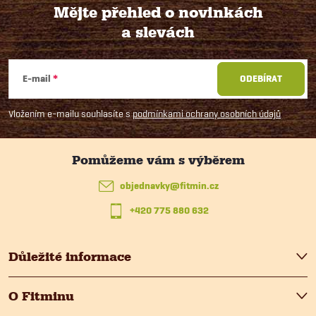
Mějte přehled o novinkách
a slevách
Z
á
E-mail
ODEBÍRAT
p
Vložením e-mailu souhlasíte s
podmínkami ochrany osobních údajů
a
t
objednavky
@
fitmin.cz
+420 775 880 632
í
Důležité informace
O Fitminu