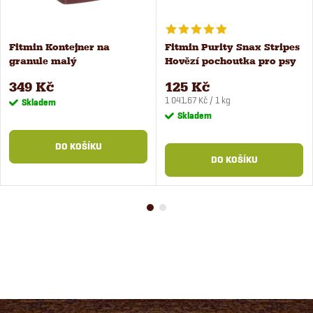
Fitmin Kontejner na
Fitmin Purity Snax Stripes
granule malý
Hovězí pochoutka pro psy
120 g
349 Kč
125 Kč
Měrná
1 041,67 Kč / 1 kg
Skladem
cena:
Skladem
DO KOŠÍKU
DO KOŠÍKU