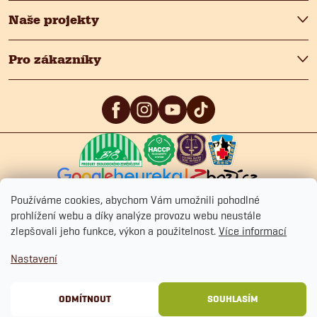
Naše projekty
Pro zákazníky
5
/5
4.9
/5
4.9
/5
Používáme cookies, abychom Vám umožnili pohodlné
prohlížení webu a díky analýze provozu webu neustále
zlepšovali jeho funkce, výkon a použitelnost.
Více informací
Copyright 2026
Fitmin.cz
. Všechna práva vyhrazena.
Upravit nastavení
Nastavení
cookies
Ochrana osobních údajů
Obchodní podmínky
Cookies
ODMÍTNOUT
SOUHLASÍM
Vytvořil Shoptet Premium
&
BlueGhost.cz