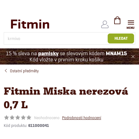
Přejít
na
obsah
NÁKUPNÍ
KOŠÍK
HLEDAT
15 % sleva na
pamlsky
se slevovým kódem
MNAM15
Kód vložte v prvním kroku košíku
Ostatní předměty
Fitmin Miska nerezová
0,7 L
Neohodnoceno
Podrobnosti hodnocení
Kód produktu:
611000041