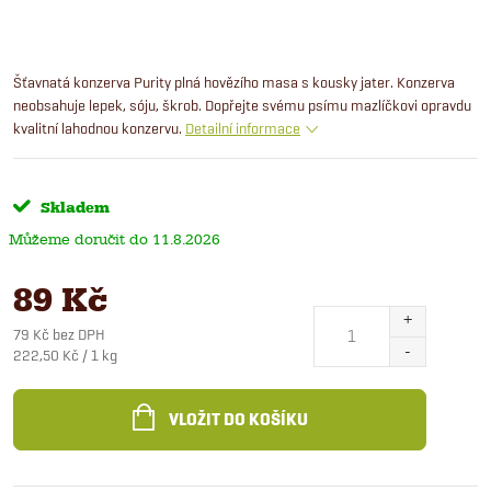
Šťavnatá konzerva Purity plná hovězího masa s kousky jater. Konzerva
neobsahuje lepek, sóju, škrob. Dopřejte svému psímu mazlíčkovi opravdu
kvalitní lahodnou konzervu.
Detailní informace
Skladem
11.8.2026
89 Kč
79 Kč bez DPH
Měrná
222,50 Kč / 1 kg
cena:
VLOŽIT DO KOŠÍKU