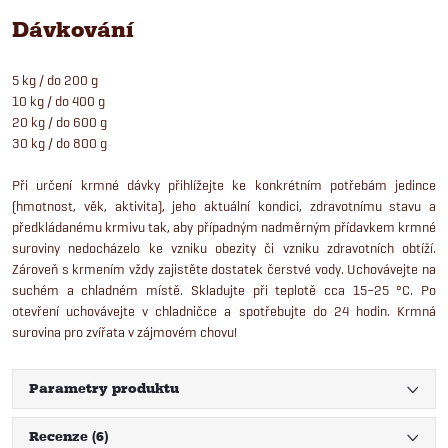
Dávkování
5 kg / do 200 g
10 kg / do 400 g
20 kg / do 600 g
30 kg / do 800 g
Při určení krmné dávky přihlížejte ke konkrétním potřebám jedince
(hmotnost, věk, aktivita), jeho aktuální kondici, zdravotnímu stavu a
předkládanému krmivu tak, aby případným nadměrným přídavkem krmné
suroviny nedocházelo ke vzniku obezity či vzniku zdravotních obtíží.
Zároveň s krmením vždy zajistěte dostatek čerstvé vody. Uchovávejte na
suchém a chladném místě. Skladujte při teplotě cca 15–25 °C. Po
otevření uchovávejte v chladničce a spotřebujte do 24 hodin. Krmná
surovina pro zvířata v zájmovém chovu!
Parametry produktu
Recenze (6)