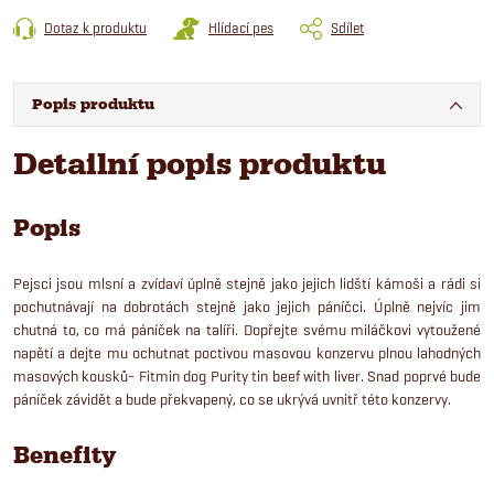
Dotaz k produktu
Hlídací pes
Sdílet
Popis produktu
Detailní popis produktu
Popis
Pejsci jsou mlsní a zvídaví úplně stejně jako jejich lidští kámoši a rádi si
pochutnávají na dobrotách stejně jako jejich páníčci. Úplně nejvíc jim
chutná to, co má páníček na talíři. Dopřejte svému miláčkovi vytoužené
napětí a dejte mu ochutnat poctivou masovou konzervu plnou lahodných
masových kousků- Fitmin dog Purity tin beef with liver. Snad poprvé bude
páníček závidět a bude překvapený, co se ukrývá uvnitř této konzervy.
Benefity