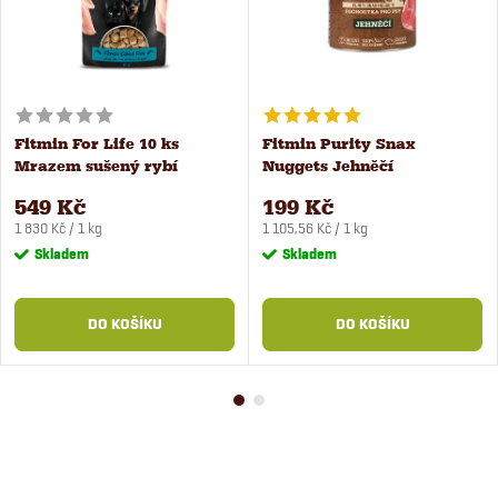
Fitmin For Life 10 ks
Fitmin Purity Snax
Mrazem sušený rybí
Nuggets Jehněčí
pamlsek pro psy a kočky
pochoutka pro psy 180 g
549 Kč
199 Kč
Měrná
Měrná
1 830 Kč / 1 kg
1 105,56 Kč / 1 kg
cena:
cena:
Skladem
Skladem
DO KOŠÍKU
DO KOŠÍKU