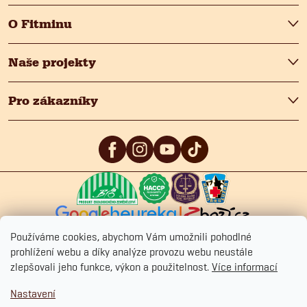
O Fitminu
Naše projekty
Pro zákazníky
5
/5
4.9
/5
4.9
/5
Používáme cookies, abychom Vám umožnili pohodlné
prohlížení webu a díky analýze provozu webu neustále
zlepšovali jeho funkce, výkon a použitelnost.
Více informací
Copyright 2026
Fitmin.cz
. Všechna práva vyhrazena.
Upravit nastavení
Nastavení
cookies