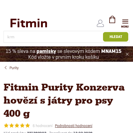
Přejít
na
obsah
NÁKUPNÍ
KOŠÍK
HLEDAT
15 % sleva na
pamlsky
se slevovým kódem
MNAM15
Kód vložte v prvním kroku košíku
Purity
Fitmin Purity Konzerva
hovězí s játry pro psy
400 g
6 hodnocení
Podrobnosti hodnocení
Kód produktu: