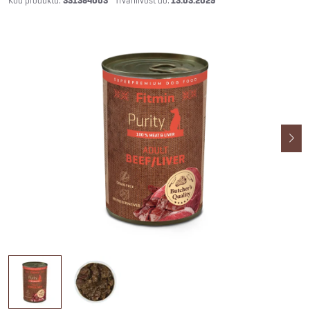
331384003
13.03.2029