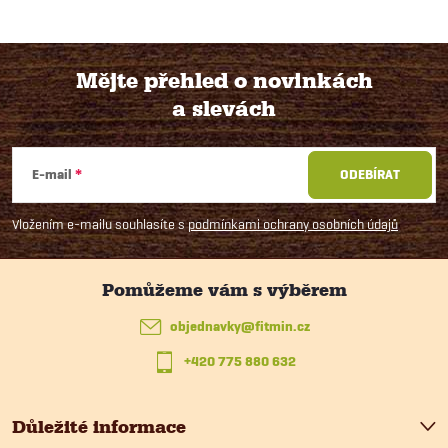
Mějte přehled o novinkách
a slevách
Z
á
E-mail
ODEBÍRAT
p
Vložením e-mailu souhlasíte s
podmínkami ochrany osobních údajů
a
t
objednavky
@
fitmin.cz
+420 775 880 632
í
Důležité informace