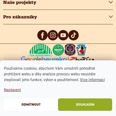
Naše projekty
Pro zákazníky
5
/5
4.9
/5
4.9
/5
Používáme cookies, abychom Vám umožnili pohodlné
prohlížení webu a díky analýze provozu webu neustále
zlepšovali jeho funkce, výkon a použitelnost.
Více informací
Copyright 2026
Fitmin.cz
. Všechna práva vyhrazena.
Upravit nastavení
Nastavení
cookies
Ochrana osobních údajů
Obchodní podmínky
Cookies
ODMÍTNOUT
SOUHLASÍM
Vytvořil Shoptet Premium
&
BlueGhost.cz