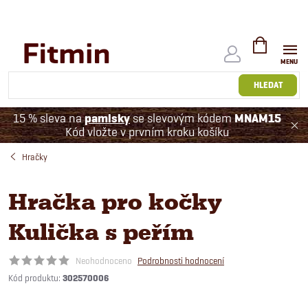
Přejít
na
obsah
NÁKUPNÍ
KOŠÍK
HLEDAT
15 % sleva na
pamlsky
se slevovým kódem
MNAM15
Kód vložte v prvním kroku košíku
Hračky
Hračka pro kočky
Kulička s peřím
Neohodnoceno
Podrobnosti hodnocení
Kód produktu:
302570006