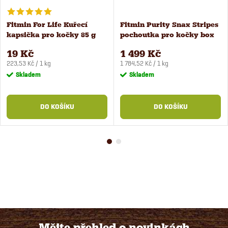
Fitmin For Life Kuřecí
Fitmin Purity Snax Stripes
kapsička pro kočky 85 g
pochoutka pro kočky box
24x35 g
19 Kč
1 499 Kč
Měrná
Měrná
223,53 Kč / 1 kg
1 784,52 Kč / 1 kg
cena:
cena:
Skladem
Skladem
DO KOŠÍKU
DO KOŠÍKU
Mějte přehled o novinkách