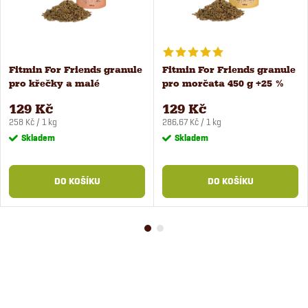
Fitmin For Friends granule
Fitmin For Friends granule
pro křečky a malé
pro morčata 450 g +25 %
hlodavce 500 g
GRATIS
129 Kč
129 Kč
Měrná
Měrná
258 Kč / 1 kg
286,67 Kč / 1 kg
cena:
cena:
Skladem
Skladem
DO KOŠÍKU
DO KOŠÍKU