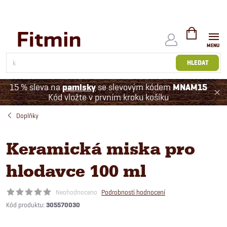
Přejít
na
obsah
NÁKUPNÍ
KOŠÍK
HLEDAT
15 % sleva na
pamlsky
se slevovým kódem
MNAM15
Kód vložte v prvním kroku košíku
Doplňky
Keramická miska pro
hlodavce 100 ml
Neohodnoceno
Podrobnosti hodnocení
Kód produktu:
305570030