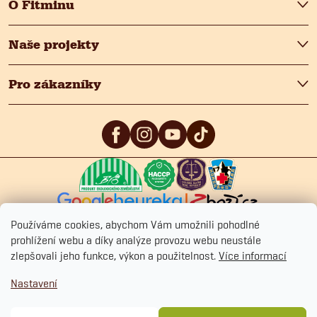
O Fitminu
Naše projekty
Pro zákazníky
5
/5
4.9
/5
4.9
/5
Používáme cookies, abychom Vám umožnili pohodlné
prohlížení webu a díky analýze provozu webu neustále
zlepšovali jeho funkce, výkon a použitelnost.
Více informací
Copyright 2026
Fitmin.cz
. Všechna práva vyhrazena.
Upravit nastavení
Nastavení
cookies
Ochrana osobních údajů
Obchodní podmínky
Cookies