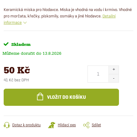
Keramická miska pro hlodavce. Miska je vhodná na vodu i krmivo. Vhodné
pro morčata, křečky, pískomily, osmáky a jiné hlodavce.
Detailní
informace
Skladem
13.8.2026
50 Kč
41 Kč bez DPH
Měrná
cena:
VLOŽIT DO KOŠÍKU
Dotaz k produktu
Hlídací pes
Sdílet