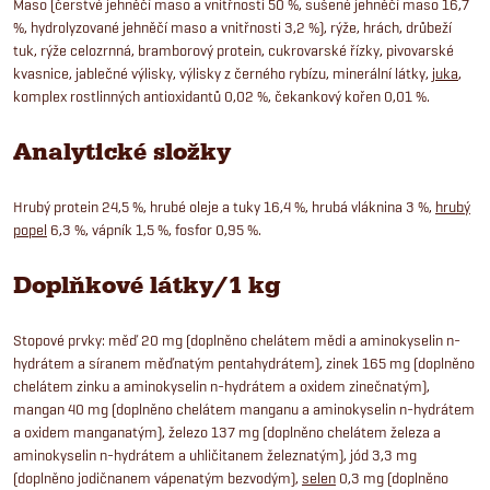
Maso (čerstvé jehněčí maso a vnitřnosti 50 %, sušené jehněčí maso 16,7
%, hydrolyzované jehněčí maso a vnitřnosti 3,2 %), rýže, hrách, drůbeží
tuk, rýže celozrnná, bramborový protein, cukrovarské řízky, pivovarské
kvasnice, jablečné výlisky, výlisky z černého rybízu, minerální látky,
juka
,
komplex rostlinných antioxidantů 0,02 %, čekankový kořen 0,01 %.
Analytické složky
Hrubý protein 24,5 %, hrubé oleje a tuky 16,4 %, hrubá vláknina 3 %,
hrubý
popel
6,3 %, vápník 1,5 %, fosfor 0,95 %.
Doplňkové látky/1 kg
Stopové prvky: měď 20 mg (doplněno chelátem mědi a aminokyselin n-
hydrátem a síranem měďnatým pentahydrátem), zinek 165 mg (doplněno
chelátem zinku a aminokyselin n-hydrátem a oxidem zinečnatým),
mangan 40 mg (doplněno chelátem manganu a aminokyselin n-hydrátem
a oxidem manganatým), železo 137 mg (doplněno chelátem železa a
aminokyselin n-hydrátem a uhličitanem železnatým), jód 3,3 mg
(doplněno jodičnanem vápenatým bezvodým),
selen
0,3 mg (doplněno