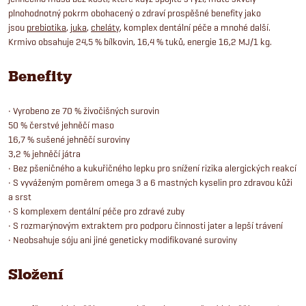
plnohodnotný pokrm obohacený o zdraví prospěšné benefity jako
jsou
prebiotika
,
juka
,
cheláty
, komplex dentální péče a mnohé další.
Krmivo obsahuje 24,5 % bílkovin, 16,4 % tuků, energie 16,2 MJ/1 kg.
Benefity
• Vyrobeno ze 70 % živočišných surovin
50 % čerstvé jehněčí maso
16,7 % sušené jehněčí suroviny
3,2 % jehněčí játra
• Bez pšeničného a kukuřičného lepku pro snížení rizika alergických reakcí
• S vyváženým poměrem omega 3 a 6 mastných kyselin pro zdravou kůži
a srst
• S komplexem dentální péče pro zdravé zuby
• S rozmarýnovým extraktem pro podporu činnosti jater a lepší trávení
• Neobsahuje sóju ani jiné geneticky modifikované suroviny
Složení