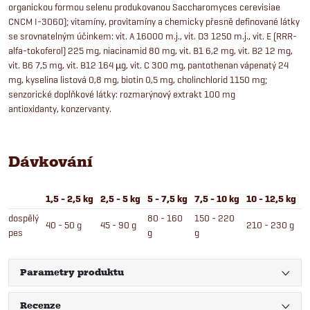
organickou formou selenu produkovanou Saccharomyces cerevisiae
CNCM I-3060); vitamíny, provitamíny a chemicky přesně definované látky
se srovnatelným účinkem: vit. A 16000 m.j., vit. D3 1250 m.j., vit. E (RRR-
alfa-tokoferol) 225 mg, niacinamid 80 mg, vit. B1 6,2 mg, vit. B2 12 mg,
vit. B6 7,5 mg, vit. B12 164 µg, vit. C 300 mg, pantothenan vápenatý 24
mg, kyselina listová 0,8 mg, biotin 0,5 mg, cholinchlorid 1150 mg;
senzorické doplňkové látky: rozmarýnový extrakt 100 mg
antioxidanty, konzervanty.
Dávkování
1,5 - 2,5 kg
2,5 - 5 kg
5 - 7,5 kg
7,5 - 10 kg
10 - 12,5 kg
1
dospělý
80 - 160
150 - 220
40 - 50 g
45 - 90 g
210 - 230 g
2
pes
g
g
Parametry produktu
Recenze