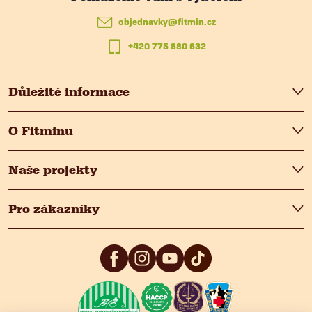
t
objednavky
@
fitmin.cz
+420 775 880 632
í
Důležité informace
O Fitminu
Naše projekty
Pro zákazníky