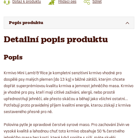
Dotaz k produktu
Hlídací pes
Sdílet
Popis produktu
Detailní popis produktu
Popis
Krmivo Mini Lamb'&'Rice je kompletní senzitivní krmivo vhodné pro
dospělé psy malých plemen (do 13 kg) v běžné zátěži, kterým chcete
dopřát superprémiovou kvalitu krmiva a jemnost jehněčího masa. Krmivo
je vhodné pro psy, kteří mají citlivé zažívání, alergii, nebo prostě
upřednostňují jehněčí, ale přesto skáčou a běhají jako všichni ostatní…
Potřebují proto pravidelný příjem kvalitní energie, kterou získají z krmiva
sestaveného přesně pro ně.
Polovina pytle je opravdové čerstvé syrové maso. Pro zachování živin ve
vysoké kvalitě a lahodnou chuť toto krmivo obsahuje 50 % čerstvého
jehněčího masa bez kosti, které když spojíte s rýží, máte skvělý