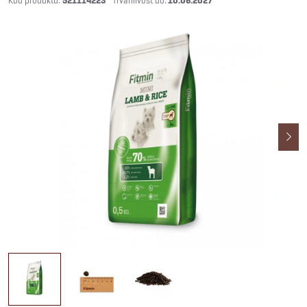
521114223
10.06.2027