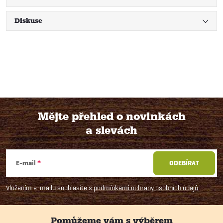
Diskuse
Mějte přehled o novinkách
a slevách
Z
á
E-mail
ODEBÍRAT
p
Vložením e-mailu souhlasíte s
podmínkami ochrany osobních údajů
a