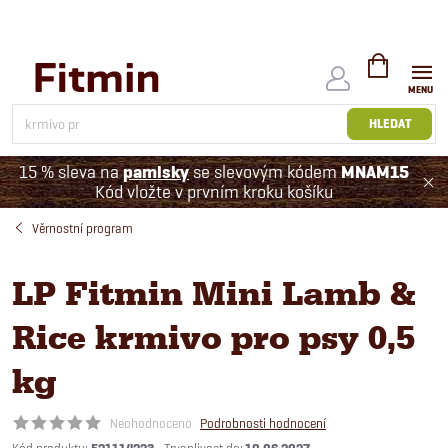
Přejít
na
obsah
NÁKUPNÍ
KOŠÍK
HLEDAT
15 % sleva na
pamlsky
se slevovým kódem
MNAM15
Kód vložte v prvním kroku košíku
Věrnostní program
LP Fitmin Mini Lamb &
Rice krmivo pro psy 0,5
kg
Neohodnoceno
Podrobnosti hodnocení
Kód produktu: