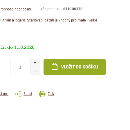
Kód produktu:
611000172
robnosti hodnocení
Fitmin a logem. Stahovací batoh je vhodný pro malé i velké
11.8.2026
VLOŽIT DO KOŠÍKU
cí pes
Sdílet
Tisk