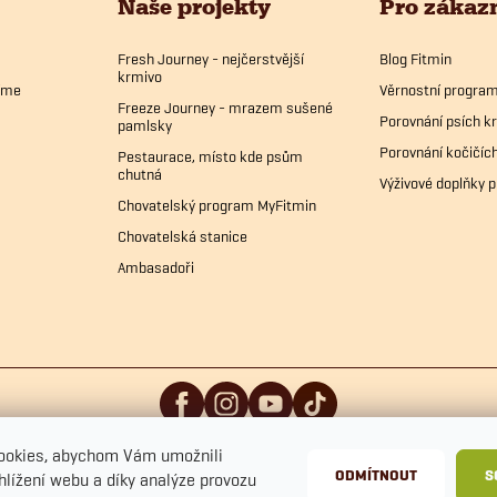
Naše projekty
Pro zákaz
Fresh Journey - nejčerstvější
Blog Fitmin
krmivo
bíme
Věrnostní progra
Freeze Journey - mrazem sušené
Porovnání psích k
pamlsky
Porovnání kočičíc
Pestaurace, místo kde psům
chutná
Výživové doplňky p
Chovatelský program MyFitmin
Chovatelská stanice
Ambasadoři
ookies, abychom Vám umožnili
ODMÍTNOUT
S
hlížení webu a díky analýze provozu