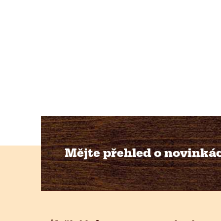
Mějte přehled o novinká
Z
á
p