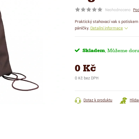
Neohodnoceno
Pod
Praktický stahovací vak s potiskem 
páníčky.
Detailní informace
Skladem
0 Kč
0 Kč bez DPH
Měrná
cena:
Dotaz k produktu
Hlída