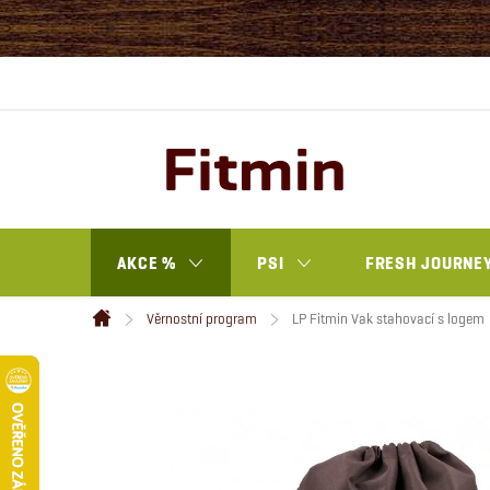
Přejít
na
obsah
AKCE %
PSI
FRESH JOURNEY
Věrnostní program
LP Fitmin Vak stahovací s logem
Domů