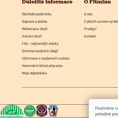
Důležité informace
O Fitminu
a
Obchodní podmínky
O nás
t
Doprava a platba
Z jakých surovin vyrá
í
Reklamace zboží
Prodejci
Vrácení zboží
Kontakt
FAQ – nejčastější otázky
Ochrana osobních údajů
Informace o souborech cookies
Veterinární léčivé přípravky
Moje objednávka
Používáme c
pohodlné pro