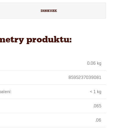
DISKUZE
metry produktu:
0.06 kg
8595237039081
alení
:
< 1 kg
.065
.06