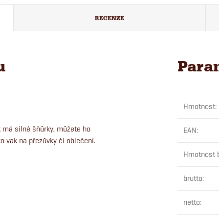
RECENZE
u
Para
Hmotnost
:
k má silné šňůrky, můžete ho
EAN
:
o vak na přezůvky či oblečení.
Hmotnost b
brutto
:
netto
: