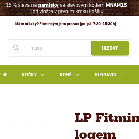
15 % sleva na
pamlsky
se slevovým kódem
MNAM15
Kód vložte v prvním kroku košíku
HLEDAT
 🥩
KOČKY
KONĚ
HLODAVCI
LP Fitmin
logem