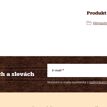
Produkt 
Věrnostn
E-mail
ch
a slevách
Vložením e-mailu souhlasíte s
podmínkami 