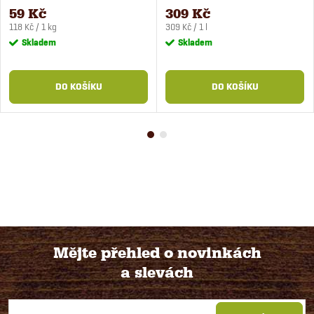
koně 500 g
59 Kč
309 Kč
Měrná
Měrná
118 Kč / 1 kg
309 Kč / 1 l
cena:
cena:
Skladem
Skladem
DO KOŠÍKU
DO KOŠÍKU
Mějte přehled o novinkách
a slevách
Z