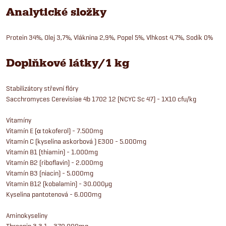
Analytické složky
Protein 34%, Olej 3,7%, Vláknina 2,9%, Popel 5%, Vlhkost 4,7%, Sodík 0%
Doplňkové látky/1 kg
Stabilizátory střevní flóry
Sacchromyces Cerevisiae 4b 1702 12 (NCYC Sc 47) - 1X10 cfu/kg
Vitamíny
Vitamín E (α tokoferol) - 7.500mg
Vitamín C (kyselina askorbová ) E300 - 5.000mg
Vitamín B1 (thiamin) - 1.000mg
Vitamín B2 (riboflavin) - 2.000mg
Vitamín B3 (niacin) - 5.000mg
Vitamin B12 (kobalamin) - 30.000μg
Kyselina pantotenová - 6.000mg
Aminokyseliny
Threonin 3.3.1 - 370.000mg