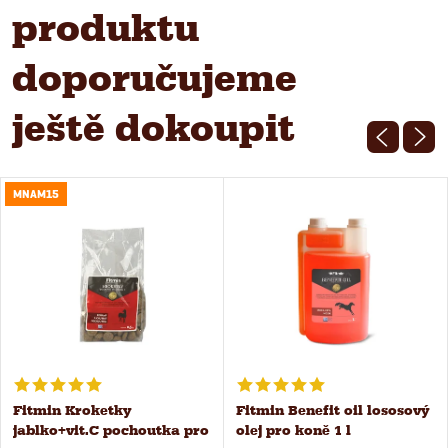
produktu
doporučujeme
ještě dokoupit
MNAM15
Fitmin Kroketky
Fitmin Benefit oil lososový
jablko+vit.C pochoutka pro
olej pro koně 1 l