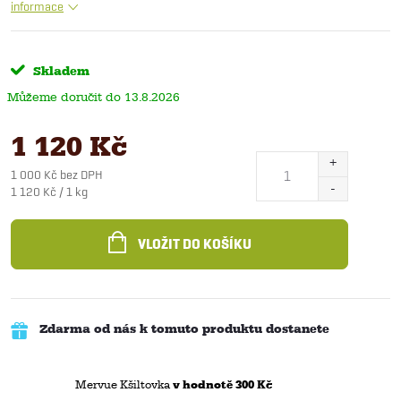
informace
Skladem
13.8.2026
1 120 Kč
1 000 Kč bez DPH
Měrná
1 120 Kč / 1 kg
cena:
VLOŽIT DO KOŠÍKU
Zdarma od nás k tomuto produktu dostanete
Mervue Kšiltovka
v hodnotě 300 Kč