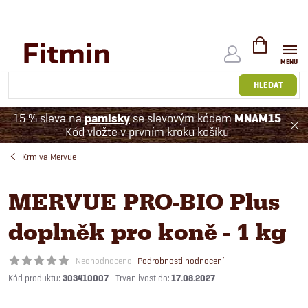
Přejít
na
obsah
NÁKUPNÍ
KOŠÍK
HLEDAT
15 % sleva na
pamlsky
se slevovým kódem
MNAM15
Kód vložte v prvním kroku košíku
Krmiva Mervue
MERVUE PRO-BIO Plus
doplněk pro koně - 1 kg
Neohodnoceno
Podrobnosti hodnocení
Kód produktu:
303410007
17.08.2027