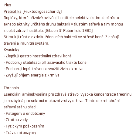
Plus
Prebiotika
(Fruktooligosacharidy)
Doplňky, které příznivě ovlivňují hostitele selektivní stimulací růstu
a/nebo aktivity určitého druhu bakterií v tlustém střevě a tím mohou
zlepšit zdraví hostitele. (Gibson'&' Roberfroid 1995).
Stimulují růst a aktivitu žádoucích bakterií ve střevě koně. Zlepšují
trávení a imunitní systém.
Kvasinky
• Zlepšují gastrointestinální zdraví koně
• Podporují stabilizaci pH zažívacího traktu koně
• Podporují lepší trávení a využití živin z krmiva
• Zvyšují příjem energie z krmiva
Threonin
Esenciální aminokyselina pro zdravé střevo. Vysoká koncentrace treoninu
je nezbytná pro sekreci mukózní vrstvy střeva. Tento sekret chrání
střevní stěnu před:
• Patogeny a endotoxiny
• Ztrátou vody
• Fyzickým poškozením
• Trávícími enzymy