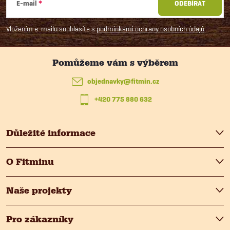
á
E-mail
ODEBÍRAT
p
Vložením e-mailu souhlasíte s
podmínkami ochrany osobních údajů
a
t
objednavky
@
fitmin.cz
+420 775 880 632
í
Důležité informace
O Fitminu
Naše projekty
Pro zákazníky