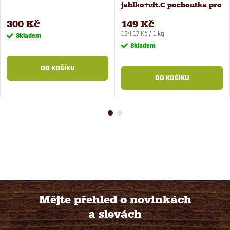
jablko+vit.C pochoutka pro
koně 1,2 kg
300 Kč
149 Kč
Měrná
124,17 Kč / 1 kg
Skladem
cena:
Skladem
DO KOŠÍKU
DO KOŠÍKU
Mějte přehled o novinkách
a slevách
Z