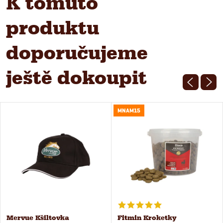
K tomuto
produktu
doporučujeme
ještě dokoupit
MNAM15
Mervue Kšiltovka
Fitmin Kroketky