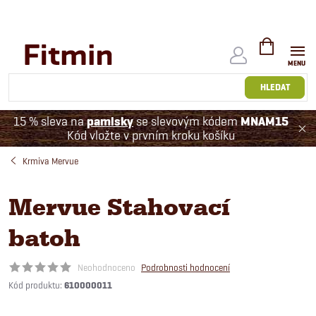
Přejít
na
obsah
NÁKUPNÍ
KOŠÍK
HLEDAT
15 % sleva na
pamlsky
se slevovým kódem
MNAM15
Kód vložte v prvním kroku košíku
Krmiva Mervue
Mervue Stahovací
batoh
Neohodnoceno
Podrobnosti hodnocení
Kód produktu:
610000011