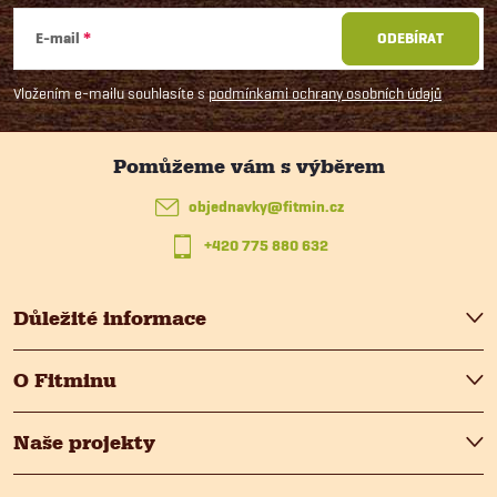
á
E-mail
ODEBÍRAT
p
Vložením e-mailu souhlasíte s
podmínkami ochrany osobních údajů
a
t
objednavky
@
fitmin.cz
+420 775 880 632
í
Důležité informace
O Fitminu
Naše projekty