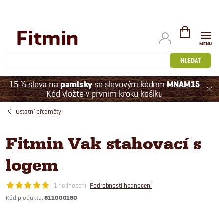
Přejít
na
obsah
NÁKUPNÍ
KOŠÍK
HLEDAT
15 % sleva na
pamlsky
se slevovým kódem
MNAM15
Kód vložte v prvním kroku košíku
Ostatní předměty
Fitmin Vak stahovací s
logem
1 hodnocení
Podrobnosti hodnocení
Kód produktu:
611000160