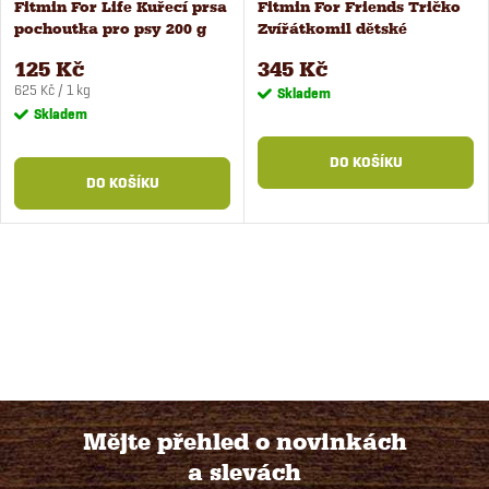
Fitmin For Life Kuřecí prsa
Fitmin For Friends Tričko
pochoutka pro psy 200 g
Zvířátkomil dětské
128cm/8 let
125 Kč
345 Kč
Měrná
625 Kč / 1 kg
Skladem
cena:
Skladem
DO KOŠÍKU
DO KOŠÍKU
Mějte přehled o novinkách
a slevách