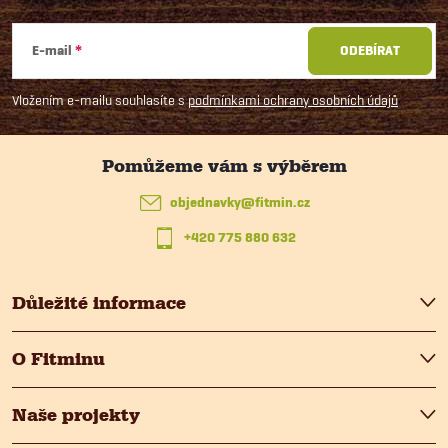
Z
á
E-mail
ODEBÍRAT
p
Vložením e-mailu souhlasíte s
podmínkami ochrany osobních údajů
a
t
objednavky
@
fitmin.cz
+420 775 880 632
í
Důležité informace
O Fitminu
Naše projekty