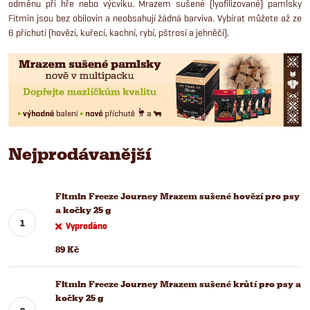
odměnu při hře nebo výcviku. Mrazem sušené (lyofilizované) pamlsky
Fitmin jsou bez obilovin a neobsahují žádná barviva. Vybírat můžete až ze
6 příchutí (hovězí, kuřecí, kachní, rybí, pštrosí a jehněčí).
Nejprodávanější
Fitmin Freeze Journey Mrazem sušené hovězí pro psy
a kočky 25 g
Vyprodáno
89 Kč
Fitmin Freeze Journey Mrazem sušené krůtí pro psy a
kočky 25 g