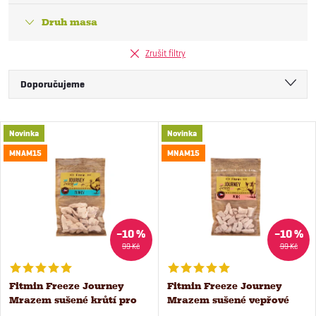
Druh masa
Zrušit filtry
Ř
Doporučujeme
a
Nejlevnější
V
Novinka
Novinka
Nejdražší
z
MNAM15
MNAM15
ý
Nejprodávanější
e
Abecedně
p
n
–10 %
–10 %
i
99 Kč
99 Kč
í
s
Fitmin Freeze Journey
Fitmin Freeze Journey
p
Mrazem sušené krůtí pro
Mrazem sušené vepřové
p
psy a kočky 25 g
pro psy a kočky 25 g