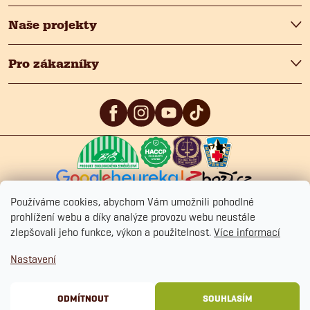
p
Naše projekty
i
Pro zákazníky
s
u
5
/5
4.9
/5
4.9
/5
Používáme cookies, abychom Vám umožnili pohodlné
prohlížení webu a díky analýze provozu webu neustále
zlepšovali jeho funkce, výkon a použitelnost.
Více informací
Copyright 2026
Fitmin.cz
. Všechna práva vyhrazena.
Upravit nastavení
Nastavení
cookies
Ochrana osobních údajů
Obchodní podmínky
Cookies
ODMÍTNOUT
SOUHLASÍM
Vytvořil Shoptet Premium
&
BlueGhost.cz