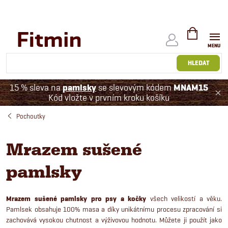
Přejít
na
obsah
NÁKUPNÍ
KOŠÍK
HLEDAT
15 % sleva na
pamlsky
se slevovým kódem
MNAM15
Kód vložte v prvním kroku košíku
Pochoutky
Mrazem sušené
pamlsky
Mrazem sušené pamlsky pro psy a kočky
všech velikostí a věku.
Pamlsek obsahuje 100% masa a díky unikátnímu procesu zpracování si
zachovává vysokou chutnost a výživovou hodnotu. Můžete ji použít jako