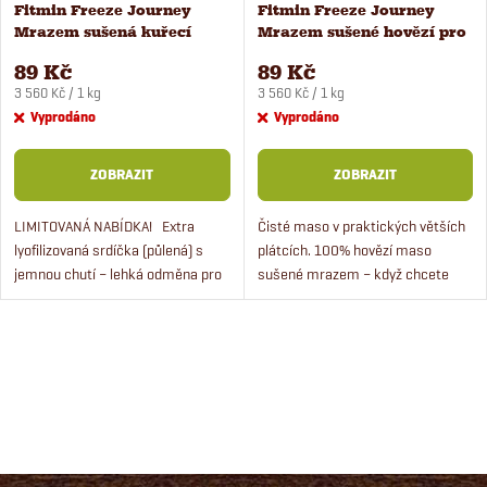
Fitmin Freeze Journey
Fitmin Freeze Journey
Mrazem sušená kuřecí
Mrazem sušené hovězí pro
srdíčka pro psy a kočky 25
psy a kočky 25 g
89 Kč
89 Kč
g
Měrná
Měrná
3 560 Kč / 1 kg
3 560 Kč / 1 kg
cena:
cena:
Vyprodáno
Vyprodáno
ZOBRAZIT
ZOBRAZIT
LIMITOVANÁ NABÍDKA! Extra
Čisté maso v praktických větších
lyofilizovaná srdíčka (půlená) s
plátcích. 100% hovězí maso
jemnou chutí – lehká odměna pro
sušené mrazem – když chcete
mlsné kočky i citlivé
odměnu, která motivuje na první
psy. Neodolatelná chuť masa v
přivonění.
jednom pamlsku...
O
v
l