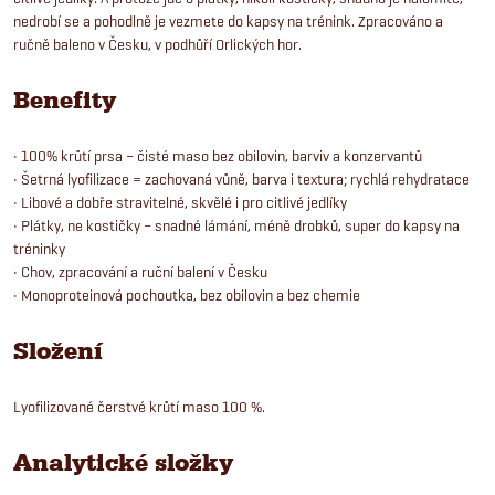
nedrobí se a pohodlně je vezmete do kapsy na trénink. Zpracováno a
ručně baleno v Česku, v podhůří Orlických hor.
Benefity
• 100% krůtí prsa – čisté maso bez obilovin, barviv a konzervantů
• Šetrná lyofilizace = zachovaná vůně, barva i textura; rychlá rehydratace
• Libové a dobře stravitelné, skvělé i pro citlivé jedlíky
• Plátky, ne kostičky – snadné lámání, méně drobků, super do kapsy na
tréninky
• Chov, zpracování a ruční balení v Česku
• Monoproteinová pochoutka, bez obilovin a bez chemie
Složení
Lyofilizované čerstvé krůtí maso 100 %.
Analytické složky