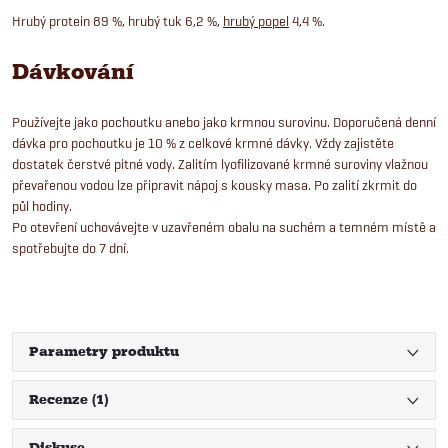
Hrubý protein 89 %, hrubý tuk 6,2 %,
hrubý popel
4,4 %.
Dávkování
Používejte jako pochoutku anebo jako krmnou surovinu. Doporučená denní
dávka pro pochoutku je 10 % z celkové krmné dávky. Vždy zajistěte
dostatek čerstvé pitné vody. Zalitím lyofilizované krmné suroviny vlažnou
převařenou vodou lze připravit nápoj s kousky masa. Po zalití zkrmit do
půl hodiny.
Po otevření uchovávejte v uzavřeném obalu na suchém a temném místě a
spotřebujte do 7 dní.
Parametry produktu
Recenze (1)
Diskuse