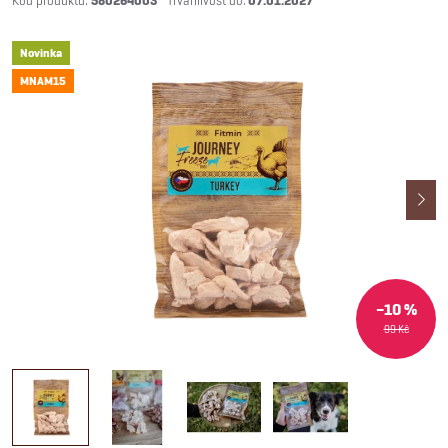
580264003
07.01.2027
Novinka
MNAM15
–10 %
99 Kč