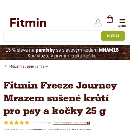
Přejít
na
obsah
NÁKUPNÍ
KOŠÍK
HLEDAT
15 % sleva na
pamlsky
se slevovým kódem
MNAM15
Kód vložte v prvním kroku košíku
Mrazem sušené pamlsky
Fitmin Freeze Journey
Mrazem sušené krůtí
pro psy a kočky 25 g
1 hodnocení
Podrobnosti hodnocení
Kód produktu: