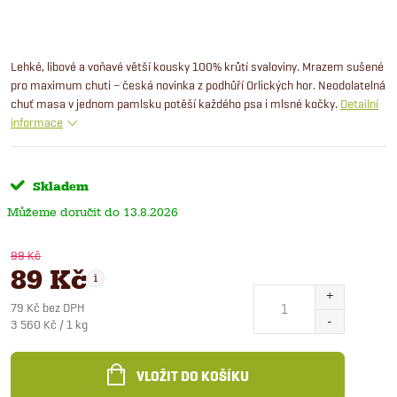
Lehké, libové a voňavé větší kousky 100% krůtí svaloviny. Mrazem sušené
pro maximum chuti – česká novinka z podhůří Orlických hor. Neodolatelná
chuť masa v jednom pamlsku potěší každého psa i mlsné kočky.
Detailní
informace
Skladem
13.8.2026
99 Kč
89 Kč
79 Kč bez DPH
Měrná
3 560 Kč / 1 kg
cena:
VLOŽIT DO KOŠÍKU