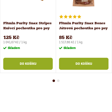
Fitmin Purity Snax Stripes
Fitmin Purity Snax Bones
Kuřecí pochoutka pro psy
Játrová pochoutka pro psy
120 g
2 ks
125 Kč
85 Kč
Měrná
Měrná
1 041,67 Kč / 1 kg
1 517,86 Kč / 1 kg
cena:
cena:
Skladem
Skladem
DO KOŠÍKU
DO KOŠÍKU