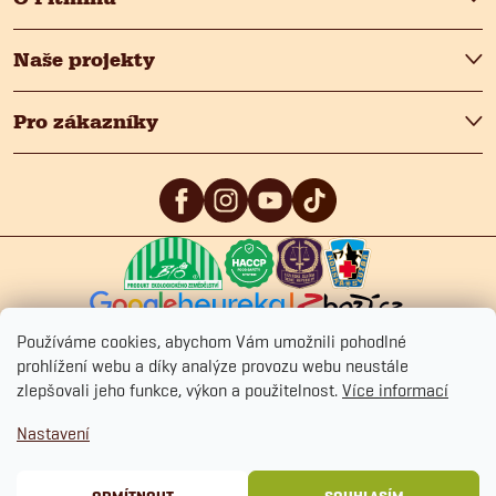
Naše projekty
Pro zákazníky
5
/5
4.9
/5
4.9
/5
Používáme cookies, abychom Vám umožnili pohodlné
prohlížení webu a díky analýze provozu webu neustále
zlepšovali jeho funkce, výkon a použitelnost.
Více informací
Copyright 2026
Fitmin.cz
. Všechna práva vyhrazena.
Upravit nastavení
Nastavení
cookies
Ochrana osobních údajů
Obchodní podmínky
Cookies