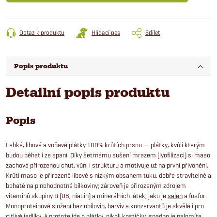
Dotaz k produktu
Hlídací pes
Sdílet
Popis produktu
Detailní popis produktu
Popis
Lehké, libové a voňavé plátky 100% krůtích prsou — plátky, kvůli kterým
budou běhat i ze spaní. Díky šetrnému sušení mrazem (lyofilizaci) si maso
zachová přirozenou chuť, vůni i strukturu a motivuje už na první přivonění.
Krůtí maso je přirozeně libové s nízkým obsahem tuku, dobře stravitelné a
bohaté na plnohodnotné bílkoviny; zároveň je přirozeným zdrojem
vitaminů skupiny B (B6, niacin) a minerálních látek, jako je
selen
a fosfor.
Monoproteinové
složení bez obilovin, barviv a konzervantů je skvělé i pro
citlivé jedlíky. A protože jde o plátky, nikoli kostičky, snadno je nalomíte,