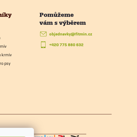
níky
objednavky
@
fitmin.cz
m
+420 775 880 632
rmiv
h krmiv
ro psy