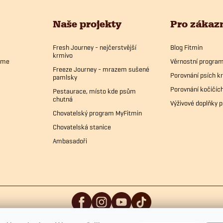
Naše projekty
Pro zákaz
Fresh Journey - nejčerstvější
Blog Fitmin
krmivo
bíme
Věrnostní progra
Freeze Journey - mrazem sušené
Porovnání psích k
pamlsky
Porovnání kočičíc
Pestaurace, místo kde psům
chutná
Výživové doplňky p
Chovatelský program MyFitmin
Chovatelská stanice
Ambasadoři