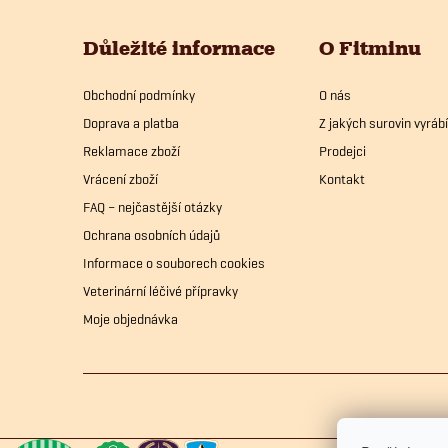
p
Důležité informace
O Fitminu
a
Obchodní podmínky
O nás
t
Doprava a platba
Z jakých surovin vyrá
í
Reklamace zboží
Prodejci
Vrácení zboží
Kontakt
FAQ – nejčastější otázky
Ochrana osobních údajů
Informace o souborech cookies
Veterinární léčivé přípravky
Moje objednávka