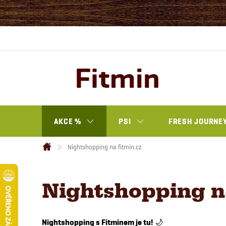
Přejít
na
obsah
AKCE %
PSI
FRESH JOURNEY
Nightshopping na fitmin.cz
Domů
Nightshopping na
Nightshopping s Fitminem je tu!
🌙