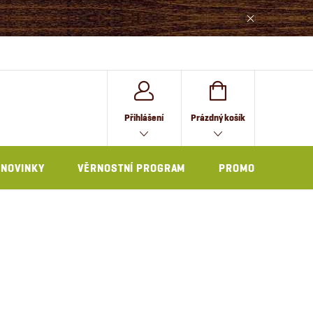
NÁKUPNÍ
Přihlášení
Prázdný košík
KOŠÍK
NOVINKY
VĚRNOSTNÍ PROGRAM
PROMO