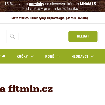
15 % sleva na
pamlsky
se slevovým kódem
MNAM15
Kód vložte v prvním kroku košíku
HLEDAT
 🥩
KOČKY
KONĚ
HLODAVCI
 fitmin.cz