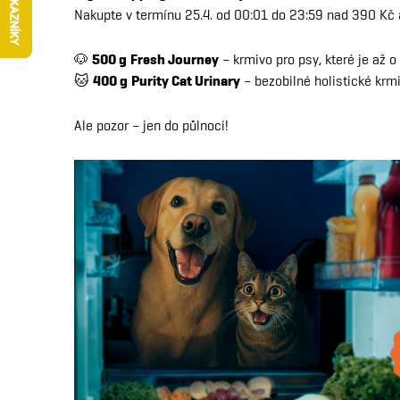
Nakupte v termínu 25.4. od 00:01 do 23:59 nad 390 Kč a
🐶
500 g
Fresh Journey
– krmivo pro psy, které je až 
🐱
400 g
Purity Cat Urinary
– bezobilné holistické krm
Ale pozor – jen do půlnoci!