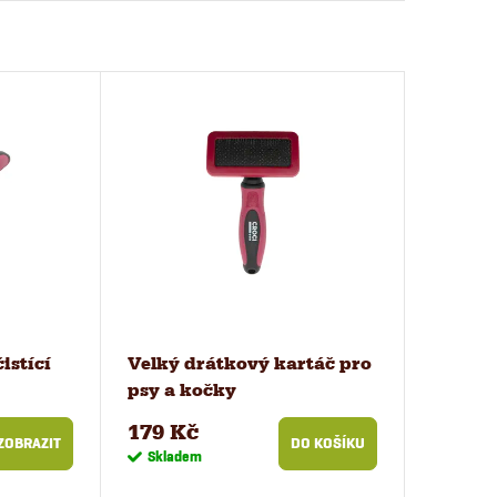
istící
Velký drátkový kartáč pro
psy a kočky
179 Kč
ZOBRAZIT
DO KOŠÍKU
Skladem