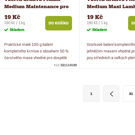
Medium Maintenance pro
Medium Maxi Lamb
psy 100 g
pro psy 100 g
19 Kč
19 Kč
Měrná
Měrná
190 Kč / 1 kg
190 Kč / 1 kg
DO KOŠÍKU
D
cena:
cena:
Skladem
Skladem
Praktické malé 100 g balení
Vzorkové balení kompletníh
kompletního krmiva s obsahem 50 %
jehněčím masem vhodné pr
čerstvého masa vhodné pro dospělé
psy středních a velkých ple
psy středních plemen v běžné zátěži.
mají citlivější zažívání.
Kód:
521114189
Můžete tak jednoduše vyzkoušet, zda
bude...
O
S
1
31
t
v
r
á
á
n