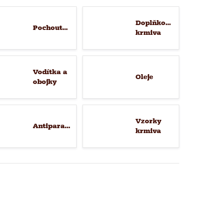
Doplňková
Pochoutky
krmiva
Vodítka a
Oleje
obojky
Vzorky
Antiparazitika
krmiva