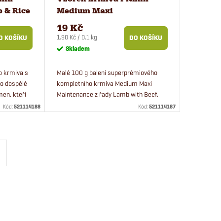
 & Rice
Medium Maxi
Maintenance Lamb with
19 Kč
Beef pro psy 100 g
Měrná
1,90 Kč / 0.1 kg
O KOŠÍKU
DO KOŠÍKU
cena:
Skladem
o krmiva s
Malé 100 g balení superprémiového
o dospělé
kompletního krmiva Medium Maxi
men, kteří
Maintenance z řady Lamb with Beef,
díky kterému můžete vyzkoušet, zda
Kód:
521114188
Kód:
521114187
krmivo pejskům bude vyhovovat.
Krmivo...