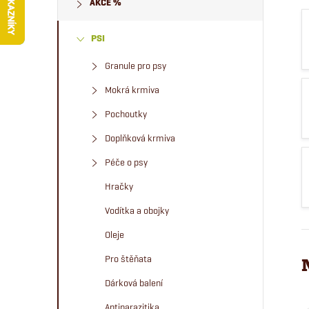
AKCE %
s
PSI
t
Granule pro psy
r
Mokrá krmiva
a
Pochoutky
Doplňková krmiva
n
Péče o psy
n
Hračky
Vodítka a obojky
í
Oleje
p
Pro štěňata
Dárková balení
a
Antiparazitika