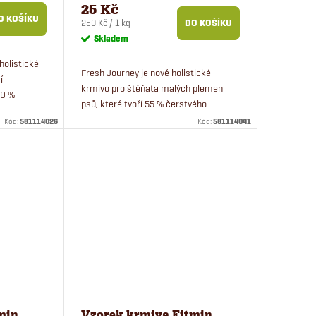
pro štěňata malých plemen
25 Kč
100 g
O KOŠÍKU
Měrná
250 Kč / 1 kg
DO KOŠÍKU
cena:
Skladem
holistické
Fresh Journey je nové holistické
í
krmivo pro štěňata malých plemen
80 %
psů, které tvoří 55 % čerstvého
lovaná
libového přeštického vepřového masa.
Kód:
581114026
Kód:
581114041
u. 100 g
min
Vzorek krmiva Fitmin