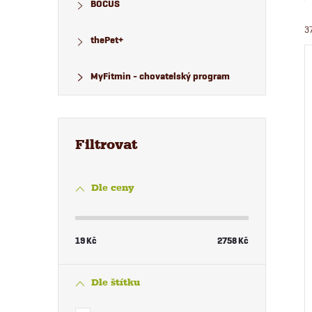
BOCUS
3
thePet+
MyFitmin - chovatelský program
Dle ceny
19
Kč
2758
Kč
Dle štítku