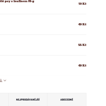
lé psy s inulinem 85 g
19 Kč
49 Kč
55 Kč
49 Kč
tů
NEJPRODÁVANĚJŠÍ
ABECEDNĚ