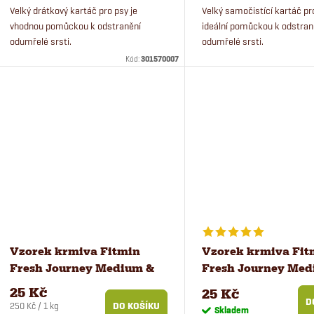
u
Velký drátkový kartáč pro psy je
Velký samočistící kartáč pr
d
vhodnou pomůckou k odstranění
ideální pomůckou k odstran
k
odumřelé srsti.
odumřelé srsti.
u
Kód:
301570007
t
k
ů
t
ů
Vzorek krmiva Fitmin
Vzorek krmiva Fit
Fresh Journey Medium &
Fresh Journey Med
Maxi Light Senior pro psy
Maxi pro psy 100 g
25 Kč
25 Kč
100 g
D
Měrná
250 Kč / 1 kg
DO KOŠÍKU
Skladem