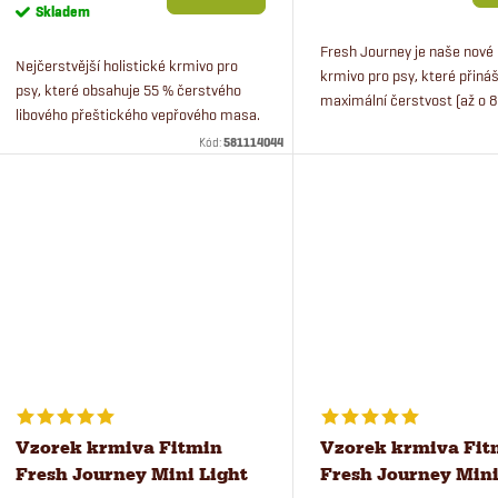
cena:
Skladem
Fresh Journey je naše nové 
Nejčerstvější holistické krmivo pro
krmivo pro psy, které přináš
psy, které obsahuje 55 % čerstvého
maximální čerstvost (až o 
libového přeštického vepřového masa.
čerstvější než běžná granu
Fresh Journey je naše nové holistické
Kód:
581114044
krmiva) a výjimečnou kvalit
krmivo pro psy...
balení k...
Vzorek krmiva Fitmin
Vzorek krmiva Fit
Fresh Journey Mini Light
Fresh Journey Mini