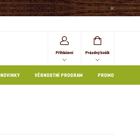
NÁKUPNÍ
Přihlášení
Prázdný košík
KOŠÍK
NOVINKY
VĚRNOSTNÍ PROGRAM
PROMO