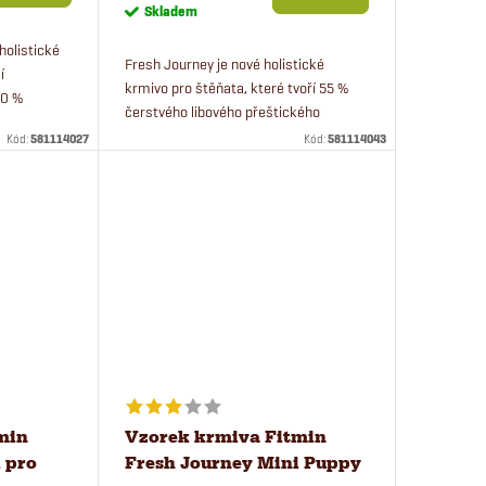
cena:
Skladem
holistické
Fresh Journey je nové holistické
í
krmivo pro štěňata, které tvoří 55 %
80 %
čerstvého libového přeštického
lovaná
vepřového masa.
Kód:
581114027
Kód:
581114043
u. 100 g
min
Vzorek krmiva Fitmin
 pro
Fresh Journey Mini Puppy