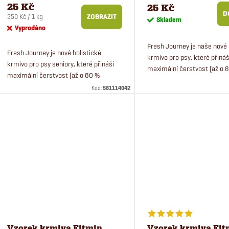
Senior pro psy malých
malé psy 100 g
25 Kč
25 Kč
plemen 100 g
D
Měrná
250 Kč / 1 kg
ZOBRAZIT
Skladem
cena:
Vyprodáno
Fresh Journey je naše nové 
Fresh Journey je nové holistické
krmivo pro psy, které přináš
krmivo pro psy seniory, které přináší
maximální čerstvost (až o 
maximální čerstvost (až o 80 %
čerstvější než běžná granu
čerstvější než běžná granulovaná
Kód:
581114042
krmiva) a výjimečnou kvalit
krmiva) a výjimečnou kvalitu.
balení je...
Vzorek krmiva Fitmin
Vzorek krmiva Fit