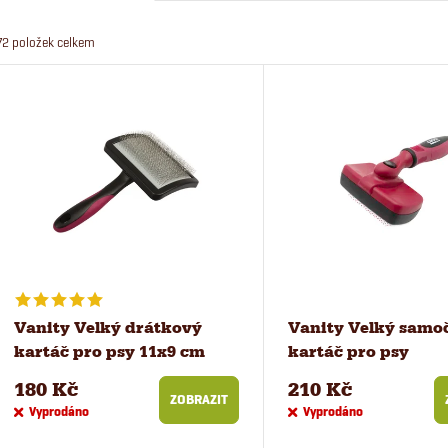
a
72
položek celkem
z
V
e
ý
n
p
í
i
p
s
r
p
Vanity Velký drátkový
Vanity Velký samoč
kartáč pro psy 11x9 cm
kartáč pro psy
o
r
180 Kč
210 Kč
ZOBRAZIT
d
Vyprodáno
Vyprodáno
o