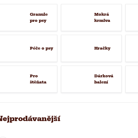
Granule
Mokrá
pro psy
krmiva
Péče o psy
Hračky
Pro
Dárková
štěňata
balení
Nejprodávanější