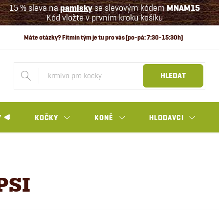
15 % sleva na
pamlsky
se slevovým kódem
MNAM15
Kód vložte v prvním kroku košíku
HLEDAT
 🥩
KOČKY
KONĚ
HLODAVCI
PSI