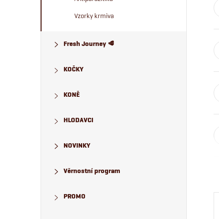
n
Vzorky krmiva
e
Fresh Journey 🥩
l
KOČKY
KONĚ
HLODAVCI
NOVINKY
Věrnostní program
PROMO