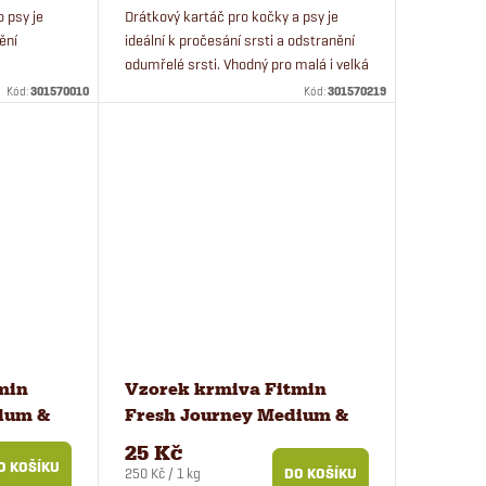
o psy je
Drátkový kartáč pro kočky a psy je
ění
ideální k pročesání srsti a odstranění
odumřelé srsti. Vhodný pro malá i velká
plemena psů a pro kočky.
Kód:
301570010
Kód:
301570219
min
Vzorek krmiva Fitmin
ium &
Fresh Journey Medium &
Maxi Puppy pro štěňata
25 Kč
100 g
O KOŠÍKU
Měrná
250 Kč / 1 kg
DO KOŠÍKU